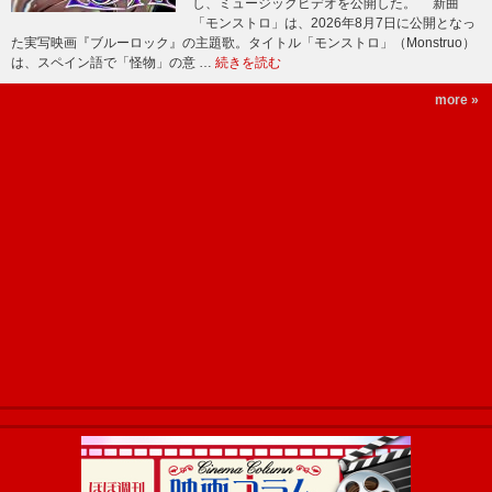
し、ミュージックビデオを公開した。 新曲
「モンストロ」は、2026年8月7日に公開となっ
た実写映画『ブルーロック』の主題歌。タイトル「モンストロ」（Monstruo）
は、スペイン語で「怪物」の意 …
続きを読む
more »