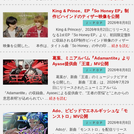
King & Prince、EP『So Honey EP』制
作ビハインドのティザー映像を公開
2026年8月8日
Ｊ－ＰＯＰ
King & Princeが、2026年9月2日にリリースと
なる1st EP『So Honey EP』より、初回限定盤B
に収録されるEP制作ビハインド映像のティザー
映像を公開した。 本作は、タイトル曲「So Honey」の中の印 …
続きを読む
葛葉、ミニアルバム『Adamantite』より
Ayase提供曲「王道」MV公開
2026年8月8日
Ｊ－ＰＯＰ
葛葉が、新曲「王道」のミュージックビデオ
を公開した。 新曲「王道」は、2026年7月29
日にリリースされたニューミニアルバム
『Adamantite』の収録曲。Ayaseによる提供曲で、“王者の苦悩”と“これからの
意思表明”が込められてい …
続きを読む
Ado、ビビッドでエネルギッシュな「モ
ンストロ」MV公開
2026年8月8日
Ｊ－ＰＯＰ
Adoが、新曲「モンストロ」を配信リリース