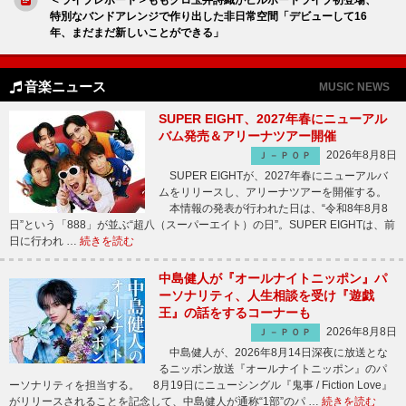
特別なバンドアレンジで作り出した非日常空間「デビューして16
年、まだまだ新しいことができる」
音楽ニュース
MUSIC NEWS
SUPER EIGHT、2027年春にニューアル
バム発売＆アリーナツアー開催
2026年8月8日
Ｊ－ＰＯＰ
SUPER EIGHTが、2027年春にニューアルバ
ムをリリースし、アリーナツアーを開催する。
本情報の発表が行われた日は、“令和8年8月8
日”という「888」が並ぶ“超八（スーパーエイト）の日”。SUPER EIGHTは、前
日に行われ …
続きを読む
中島健人が『オールナイトニッポン』パ
ーソナリティ、人生相談を受け『遊戯
王』の話をするコーナーも
2026年8月8日
Ｊ－ＰＯＰ
中島健人が、2026年8月14日深夜に放送とな
るニッポン放送『オールナイトニッポン』のパ
ーソナリティを担当する。 8月19日にニューシングル『鬼事 / Fiction Love』
がリリースされることを記念して、中島健人が通称“1部”のパ …
続きを読む