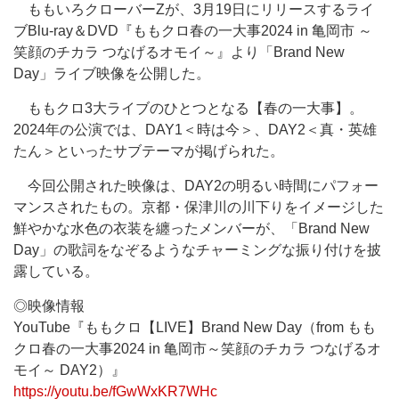
ももいろクローバーZが、3月19日にリリースするライ
ブBlu-ray＆DVD『ももクロ春の一大事2024 in 亀岡市 ～
笑顔のチカラ つなげるオモイ～』より「Brand New
Day」ライブ映像を公開した。
ももクロ3大ライブのひとつとなる【春の一大事】。
2024年の公演では、DAY1＜時は今＞、DAY2＜真・英雄
たん＞といったサブテーマが掲げられた。
今回公開された映像は、DAY2の明るい時間にパフォー
マンスされたもの。京都・保津川の川下りをイメージした
鮮やかな水色の衣装を纏ったメンバーが、「Brand New
Day」の歌詞をなぞるようなチャーミングな振り付けを披
露している。
◎映像情報
YouTube『ももクロ【LIVE】Brand New Day（from もも
クロ春の一大事2024 in 亀岡市～笑顔のチカラ つなげるオ
モイ～ DAY2）』
https://youtu.be/fGwWxKR7WHc