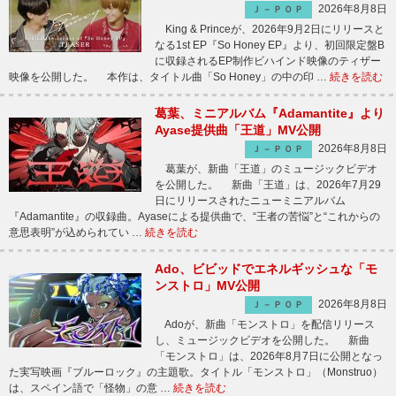
2026年8月8日
Ｊ－ＰＯＰ
King & Princeが、2026年9月2日にリリースと
なる1st EP『So Honey EP』より、初回限定盤B
に収録されるEP制作ビハインド映像のティザー
映像を公開した。 本作は、タイトル曲「So Honey」の中の印 …
続きを読む
葛葉、ミニアルバム『Adamantite』より
Ayase提供曲「王道」MV公開
2026年8月8日
Ｊ－ＰＯＰ
葛葉が、新曲「王道」のミュージックビデオ
を公開した。 新曲「王道」は、2026年7月29
日にリリースされたニューミニアルバム
『Adamantite』の収録曲。Ayaseによる提供曲で、“王者の苦悩”と“これからの
意思表明”が込められてい …
続きを読む
Ado、ビビッドでエネルギッシュな「モ
ンストロ」MV公開
2026年8月8日
Ｊ－ＰＯＰ
Adoが、新曲「モンストロ」を配信リリース
し、ミュージックビデオを公開した。 新曲
「モンストロ」は、2026年8月7日に公開となっ
た実写映画『ブルーロック』の主題歌。タイトル「モンストロ」（Monstruo）
は、スペイン語で「怪物」の意 …
続きを読む