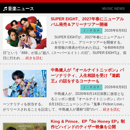
音楽ニュース
MUSIC NEWS
SUPER EIGHT、2027年春にニューアル
バム発売＆アリーナツアー開催
2026年8月8日
Ｊ－ＰＯＰ
SUPER EIGHTが、2027年春にニューアルバ
ムをリリースし、アリーナツアーを開催する。
本情報の発表が行われた日は、“令和8年8月8
日”という「888」が並ぶ“超八（スーパーエイト）の日”。SUPER EIGHTは、前
日に行われ …
続きを読む
中島健人が『オールナイトニッポン』パ
ーソナリティ、人生相談を受け『遊戯
王』の話をするコーナーも
2026年8月8日
Ｊ－ＰＯＰ
中島健人が、2026年8月14日深夜に放送とな
るニッポン放送『オールナイトニッポン』のパ
ーソナリティを担当する。 8月19日にニューシングル『鬼事 / Fiction Love』
がリリースされることを記念して、中島健人が通称“1部”のパ …
続きを読む
King & Prince、EP『So Honey EP』制
作ビハインドのティザー映像を公開