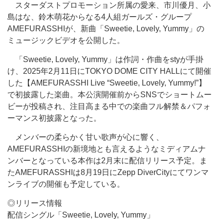
スターダストプロモーション所属の愛来、市川優月、小
島はな、鈴木萌花からなる4人組ガールズ・グループ
AMEFURASSHIが、新曲「Sweetie, Lovely, Yummy」の
ミュージックビデオを公開した。
「Sweetie, Lovely, Yummy」は作詞・作曲をstyが手掛
け、2025年2月11日にTOKYO DOME CITY HALLにて開催
した【AMEFURASSHI Live “Sweetie, Lovely, Yummy!”】
で初披露した楽曲。本公演開催前からSNSでショートムー
ビーが投稿され、注目高まる中での楽曲フル解禁＆パフォ
ーマンス初披露となった。
メンバーの柔らかく甘い歌声が心に響く、
AMEFURASSHIの新境地とも言えるようなミディアムナ
ンバーとなっている本作は2月末に配信リリース予定。ま
たAMEFURASSHIは8月19日にZepp DiverCityにてワンマ
ンライブの開催も予定している。
◎リリース情報
配信シングル「Sweetie, Lovely, Yummy」