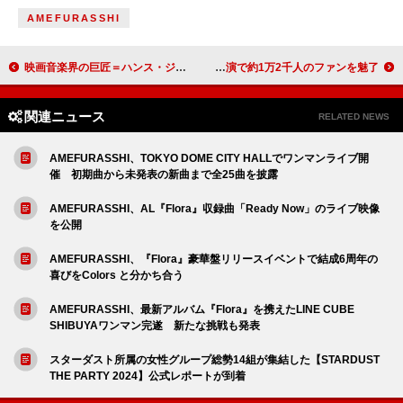
AMEFURASSHI
映画音楽界の巨匠＝ハンス・ジマー、初来日公演が2025年5月に決定
XG、ワールドツアーのオーストラリア公演で約1万2千人のファンを魅了
関連ニュース
RELATED NEWS
AMEFURASSHI、TOKYO DOME CITY HALLでワンマンライブ開
催 初期曲から未発表の新曲まで全25曲を披露
AMEFURASSHI、AL『Flora』収録曲「Ready Now」のライブ映像
を公開
AMEFURASSHI、『Flora』豪華盤リリースイベントで結成6周年の
喜びをColors と分かち合う
AMEFURASSHI、最新アルバム『Flora』を携えたLINE CUBE
SHIBUYAワンマン完遂 新たな挑戦も発表
スターダスト所属の女性グループ総勢14組が集結した【STARDUST
THE PARTY 2024】公式レポートが到着