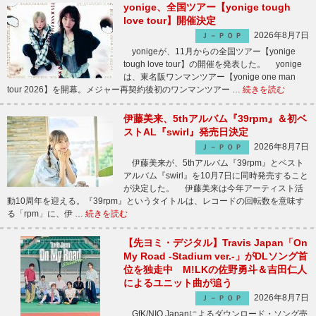
yonige、全国ツアー【yonige tough
love tour】開催決定
2026年8月7日
Ｊ－ＰＯＰ
yonigeが、11月からの全国ツアー【yonige
tough love tour】の開催を発表した。 yonige
は、東名阪ワンマンツアー【yonige one man
tour 2026】を開幕。メジャー再契約後初のワンマンツアー …
続きを読む
伊藤美来、5thアルバム『39rpm』＆初ベ
ストAL『swirl』発売日決定
2026年8月7日
Ｊ－ＰＯＰ
伊藤美来が、5thアルバム『39rpm』とベスト
アルバム『swirl』を10月7日に同時発売すること
が決定した。 伊藤美来は今年アーティスト活
動10周年を迎える。『39rpm』というタイトルは、レコードの回転数を意味す
る「rpm」に、伊 …
続きを読む
【先ヨミ・デジタル】Travis Japan「On
My Road -Stadium ver.-」がDLソング首
位を独走中 M!LKの佐野勇斗＆吉田仁人
によるユニット曲が追う
2026年8月7日
Ｊ－ＰＯＰ
GfK/NIQ Japanによるダウンロード・ソング売