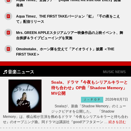
発表
Aqua Timez、THE FIRST TAKEバージョン「虹」「千の夜をこえ
て」配信リリース
Mrs. GREEN APPLEスタジアムツアー映像作品の上映イベント、舞
台挨拶＆ライブビューイングを実施
Omoinotake、ホーン隊を交えて「アイオライト」披露 ＜THE
FIRST TAKE＞
音楽ニュース
MUSIC NEWS
Soala、ドラマ『今夜もシリアルキラーと
待ち合わせ』OP曲「Shadow Memory」
MV公開
2026年8月7日
Ｊ－ＰＯＰ
Soalaが、新曲「Shadow Memory」のミュー
ジックビデオを公開した。 「Shadow
Memory」は、横山裕が主演を務めるドラマ『今夜もシリアルキラーと待ち合わ
せ』のオープニング曲。同ドラマは講談社『good!アフタヌーン …
続きを読む