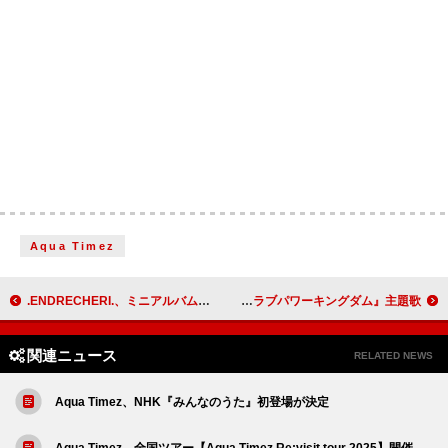
Aqua Timez
.ENDRECHERI.、ミニアルバム『END RE』リリース日に生配信
ALI×eillがコラボ、“モテの頂点”を争うABEMAの恋リア『ラブパワーキングダム』主題歌
関連ニュース
RELATED NEWS
Aqua Timez、NHK『みんなのうた』初登場が決定
Aqua Timez、全国ツアー【Aqua Timez Re:visit tour 2025】開催