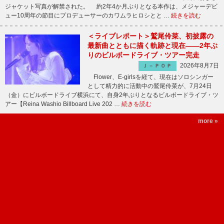
ジャケット写真が解禁された。 約2年4か月ぶりとなる本作は、メジャーデビ
ュー10周年の節目にプロデューサーのカワムラヒロシとと …
続きを読む
＜ライブレポート＞鷲尾伶菜、初披露の
最新曲とともに描く軌跡と現在――2年ぶ
りのビルボードライブ・ツアー完走
2026年8月7日
Ｊ－ＰＯＰ
Flower、E-girlsを経て、現在はソロシンガー
として精力的に活動中の鷲尾伶菜が、7月24日
（金）にビルボードライブ横浜にて、自身2年ぶりとなるビルボードライブ・ツ
アー【Reina Washio Billboard Live 202 …
続きを読む
more »