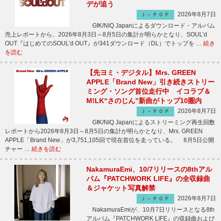
デが追う
2026年8月7日
Ｊ－ＰＯＰ
GfK/NIQ Japanによるダウンロード・アルバム
売上レポートから、2026年8月3日～8月5日の集計が明らかとなり、SOUL’d
OUT『はじめてのSOUL’d OUT』が341ダウンロード（DL）でトップを …
続き
を読む
【先ヨミ・デジタル】Mrs. GREEN
APPLE「Brand New」引き続きストリー
ミング・ソング首位走行中 イコラブ＆
M!LK“さのじん”新曲がトップ10圏内
2026年8月7日
Ｊ－ＰＯＰ
GfK/NIQ Japanによるストリーミング再生回数
レポートから2026年8月3日～8月5日の集計が明らかとなり、Mrs. GREEN
APPLE「Brand New」が3,751,105回で現在首位を走っている。 8月5日公開
チャー …
続きを読む
NakamuraEmi、10/7リリースの8thアル
バム『PATCHWORK LIFE』の全収録曲
＆ジャケット写真解禁
2026年8月7日
Ｊ－ＰＯＰ
NakamuraEmiが、10月7日リリースとなる8th
アルバム『PATCHWORK LIFE』の収録曲および