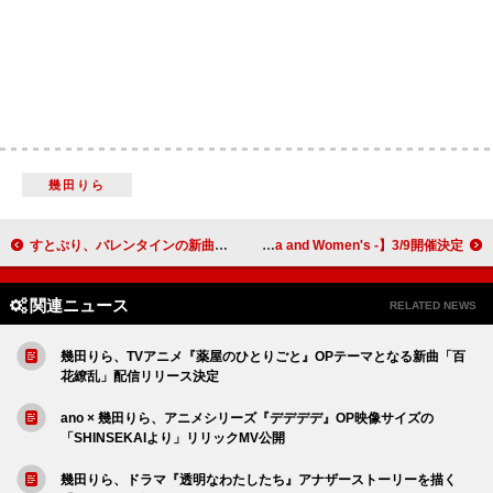
幾田りら
すとぷり、バレンタインの新曲「大好きが届くまで。」MV公開
井ノ原快彦がキュレーターに 【Love with the orchestra – INOhara and Women's -】3/9開催決定
関連ニュース
RELATED NEWS
幾田りら、TVアニメ『薬屋のひとりごと』OPテーマとなる新曲「百
花繚乱」配信リリース決定
ano × 幾田りら、アニメシリーズ『デデデデ』OP映像サイズの
「SHINSEKAIより」リリックMV公開
幾田りら、ドラマ『透明なわたしたち』アナザーストーリーを描く