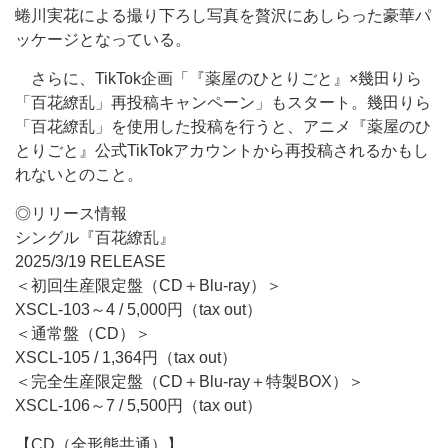
蜷川実花による撮り下ろし写真を贅沢にあしらった豪華パ
ッケージとなっている。
さらに、TikTok企画「『薬屋のひとりごと』×幾田りら
「百花繚乱」再投稿キャンペーン」もスタート。幾田りら
「百花繚乱」を使用した投稿を行うと、アニメ『薬屋のひ
とりごと』公式TikTokアカウントから再投稿されるかもし
れないとのこと。
◎リリース情報
シングル『百花繚乱』
2025/3/19 RELEASE
＜初回生産限定盤（CD＋Blu-ray）＞
XSCL-103～4 / 5,000円（tax out）
＜通常盤（CD）＞
XSCL-105 / 1,364円（tax out）
＜完全生産限定盤（CD＋Blu-ray＋特製BOX）＞
XSCL-106～7 / 5,500円（tax out）
【CD（全形態共通）】