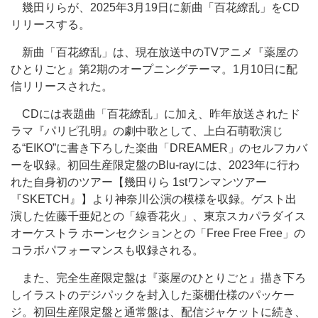
幾田りらが、2025年3月19日に新曲「百花繚乱」をCD
リリースする。
新曲「百花繚乱」は、現在放送中のTVアニメ『薬屋の
ひとりごと』第2期のオープニングテーマ。1月10日に配
信リリースされた。
CDには表題曲「百花繚乱」に加え、昨年放送されたド
ラマ『パリピ孔明』の劇中歌として、上白石萌歌演じ
る“EIKO”に書き下ろした楽曲「DREAMER」のセルフカバ
ーを収録。初回生産限定盤のBlu-rayには、2023年に行わ
れた自身初のツアー【幾田りら 1stワンマンツアー
『SKETCH』】より神奈川公演の模様を収録。ゲスト出
演した佐藤千亜妃との「線香花火」、東京スカパラダイス
オーケストラ ホーンセクションとの「Free Free Free」の
コラボパフォーマンスも収録される。
また、完全生産限定盤は『薬屋のひとりごと』描き下ろ
しイラストのデジパックを封入した薬棚仕様のパッケー
ジ。初回生産限定盤と通常盤は、配信ジャケットに続き、