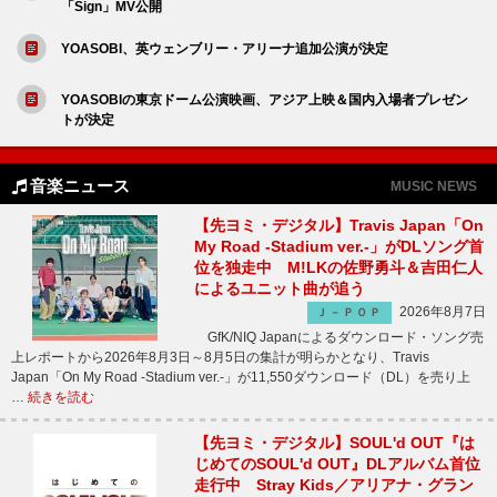
「Sign」MV公開
YOASOBI、英ウェンブリー・アリーナ追加公演が決定
YOASOBIの東京ドーム公演映画、アジア上映＆国内入場者プレゼン
トが決定
音楽ニュース
MUSIC NEWS
【先ヨミ・デジタル】Travis Japan「On
My Road -Stadium ver.-」がDLソング首
位を独走中 M!LKの佐野勇斗＆吉田仁人
によるユニット曲が追う
2026年8月7日
Ｊ－ＰＯＰ
GfK/NIQ Japanによるダウンロード・ソング売
上レポートから2026年8月3日～8月5日の集計が明らかとなり、Travis
Japan「On My Road -Stadium ver.-」が11,550ダウンロード（DL）を売り上
…
続きを読む
【先ヨミ・デジタル】SOUL'd OUT『は
じめてのSOUL'd OUT』DLアルバム首位
走行中 Stray Kids／アリアナ・グラン