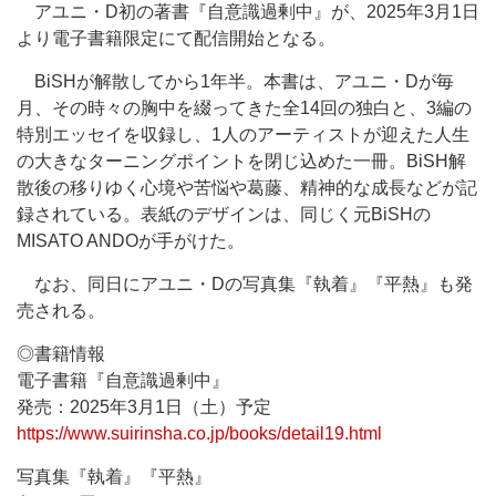
アユニ・D初の著書『自意識過剰中』が、2025年3月1日
より電子書籍限定にて配信開始となる。
BiSHが解散してから1年半。本書は、アユニ・Dが毎
月、その時々の胸中を綴ってきた全14回の独白と、3編の
特別エッセイを収録し、1人のアーティストが迎えた人生
の大きなターニングポイントを閉じ込めた一冊。BiSH解
散後の移りゆく心境や苦悩や葛藤、精神的な成長などが記
録されている。表紙のデザインは、同じく元BiSHの
MISATO ANDOが手がけた。
なお、同日にアユニ・Dの写真集『執着』『平熱』も発
売される。
◎書籍情報
電子書籍『自意識過剰中』
発売：2025年3月1日（土）予定
https://www.suirinsha.co.jp/books/detail19.html
写真集『執着』『平熱』