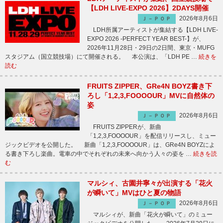
【LDH LIVE-EXPO 2026】2DAYS開催
2026年8月6日
Ｊ－ＰＯＰ
LDH所属アーティストが集結する【LDH LIVE-
EXPO 2026 -PERFECT YEAR BEST-】が、
2026年11月28日・29日の2日間、東京・MUFG
スタジアム（国立競技場）にて開催される。 本公演は、「LDH PE …
続きを
読む
FRUITS ZIPPER、GRe4N BOYZ書き下
ろし「1,2,3,FOOOOUR」MVに自然体の
姿
2026年8月6日
Ｊ－ＰＯＰ
FRUITS ZIPPERが、新曲
「1,2,3,FOOOOUR」を配信リリースし、ミュー
ジックビデオを公開した。 新曲「1,2,3,FOOOOUR」は、GRe4N BOYZによ
る書き下ろし楽曲。電車の中でそれぞれの未来へ向かう人々の姿を …
続きを読
む
マルシィ、古園井寧々が出演する「花火
が瞬いて」MVはひと夏の物語
2026年8月6日
Ｊ－ＰＯＰ
マルシィが、新曲「花火が瞬いて」のミュー