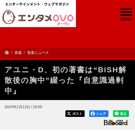
MENU
音楽
音楽ニュース
アユニ・D、初の著書は“BiSH解
散後の胸中”綴った『自意識過剰
中』
2025年2月13日 / 19:00
ポスト
シェア
送る