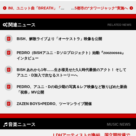
INI、ユニット曲「BREATH」「Howlin'」同時配信リリース
Aぇ! group、東京タワーを含む5都市の“タワージャック”実施へ
関連ニュース
RELATED NEWS
BiSH、解散ライブより「オーケストラ」映像を公開
PEDRO（BiSHアユニ・Dソロプロジェクト）始動『zoozoosea』
インタビュー
BiSH あれから1年……生き様見せた5人時代最後のアクト！ そして
アユニ・D加入で次なるストーリーへ
PEDRO、アユニ・Dの幼少期の写真＆レア映像など散りばめた新曲
「祝祭」MV公開
ZAZEN BOYS×PEDRO、ツーマンライブ開催
音楽ニュース
MUSIC NEWS
LDHアーティストが集結、国立競技場で