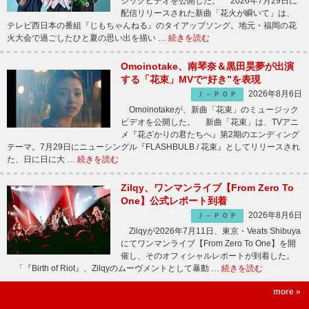
ジックビデオを公開した。 2026年7月29日に
配信リリースされた新曲「花火が瞬いて」は、
テレビ西日本の番組『じもちゃんねる』のタイアップソング。地元・福岡の花
火大会で過ごしたひと夏の思い出を描い …
続きを読む
Omoinotake、南琴奈＆黒田昊夢が出演
する「花束」MVで“好き”を表現
2026年8月6日
Ｊ－ＰＯＰ
Omoinotakeが、新曲「花束」のミュージック
ビデオを公開した。 新曲「花束」は、TVアニ
メ『花ざかりの君たちへ』第2期のエンディング
テーマ。7月29日にニューシングル『FLASHBULB / 花束』としてリリースされ
た、日に日に大 …
続きを読む
Zilqy、ワンマンライブ【From Zero To
One】公式レポート到着
2026年8月6日
Ｊ－ＰＯＰ
Zilqyが2026年7月11日、東京・Veats Shibuya
にてワンマンライブ【From Zero To One】を開
催し、そのオフィシャルレポートが到着した。
「『Birth of Riot』、Zilqyのムーヴメントとして暴動 …
続きを読む
more »