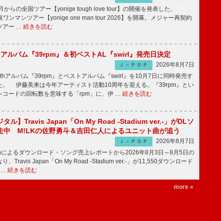
月からの全国ツアー【yonige tough love tour】の開催を発表した。
阪ワンマンツアー【yonige one man tour 2026】を開幕。メジャー再契約
ツアー …
続きを読む
hアルバム『39rpm』＆初ベストAL『swirl』発売日決定
2026年8月7日
Ｊ－ＰＯＰ
hアルバム『39rpm』とベストアルバム『swirl』を10月7日に同時発売す
。 伊藤美来は今年アーティスト活動10周年を迎える。『39rpm』とい
コードの回転数を意味する「rpm」に、伊 …
続きを読む
】Travis Japan「On My Road -Stadium ver.-」がDLソ
走中 M!LKの佐野勇斗＆吉田仁人によるユニット曲が追う
2026年8月7日
Ｊ－ＰＯＰ
apanによるダウンロード・ソング売上レポートから2026年8月3日～8月5日の
ravis Japan「On My Road -Stadium ver.-」が11,550ダウンロード
 …
続きを読む
more »