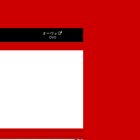
オーヴォ
OVO