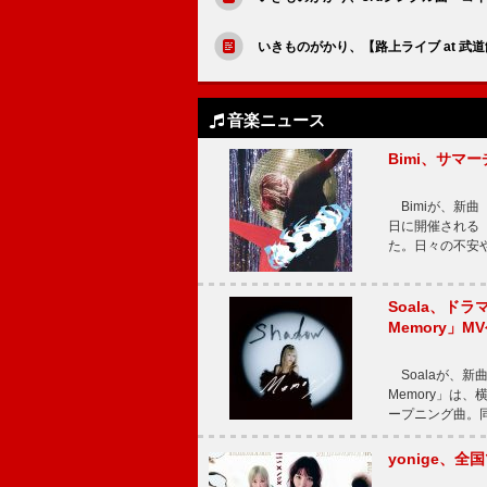
いきものがかり、【路上ライブ at 武道
音楽ニュース
Bimi、サマ
Bimiが、新曲「
日に開催される【Bi
た。日々の不安
Soala、ド
Memory」M
Soalaが、新曲
Memory」は
ープニング曲。同
yonige、全国