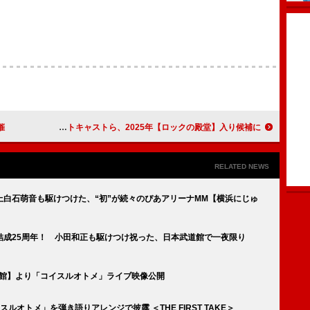
催
ザ・ホワイト・ストライプス／オアシス／アウトキャストら、2025年【ロックの殿堂】入り候補に
RELATED NEWS
白石萌音も駆けつけた、“初”が続々のぴあアリーナMM【横浜にじゅ
結成25周年！ 小田和正も駆けつけ祝った、日本武道館で一夜限り
武道館】より「コイスルオトメ」ライブ映像公開
ルオトメ」を弾き語りアレンジで披露 ＜THE FIRST TAKE＞