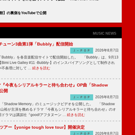
館】の裏側をYouTubeで公開
MUSIC NEWS
ーチューン3曲第1弾「Bubbly」配信開始
2026年8月7日
Ｊ－ＰＯＰ
Bubbly」を各音楽配信サイトで配信開始した。 「Bubbly」は、9月13
mi Live Galley #11 -Bubbly-】のインスパイアソングとして制作され
や不条理に対して …
続きを読む
ラマ『今夜もシリアルキラーと待ち合わせ』OP曲「Shadow
V公開
2026年8月7日
Ｊ－ＰＯＰ
「Shadow Memory」のミュージックビデオを公開した。 「Shadow
、横山裕が主演を務めるドラマ『今夜もシリアルキラーと待ち合わせ』のオ
ドラマは講談社『good!アフタヌーン …
続きを読む
ツアー【yonige tough love tour】開催決定
2026年8月7日
Ｊ－ＰＯＰ