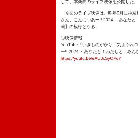
して、本楽曲のライブ映像を公開した
今回のライブ映像は、昨年5月に神奈川
さん、こんにつあー!! 2024 ～あな
演】の模様となる。
◎映像情報
YouTube『いきものがかり「気まぐ
ー!! 2024 ～あなたと！わたしと！み
https://youtu.be/eAC3cSyOPcY