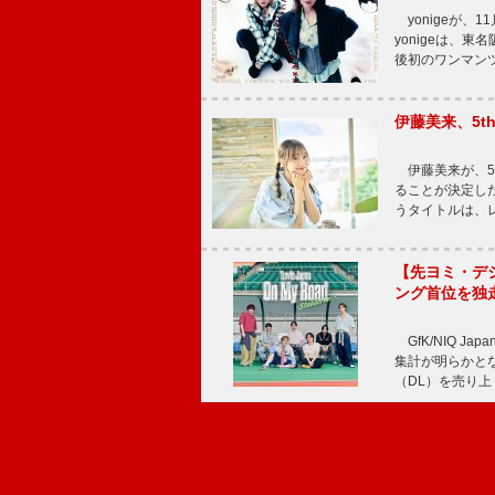
yonigeが、11
yonigeは、東名
後初のワンマン
伊藤美来、5t
伊藤美来が、5t
ることが決定した
うタイトルは、レ
【先ヨミ・デジタル
ング首位を独
GfK/NIQ J
集計が明らかとなり、T
（DL）を売り上