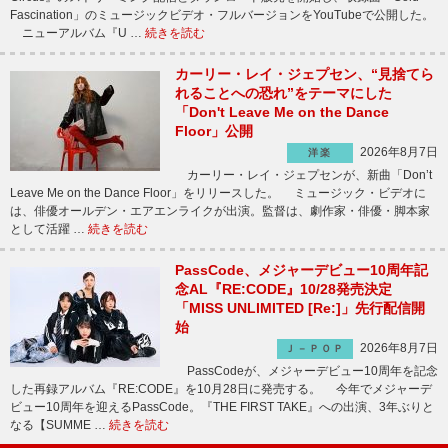
Fascination」のミュージックビデオ・フルバージョンをYouTubeで公開した。
ニューアルバム『U …
続きを読む
カーリー・レイ・ジェプセン、“見捨てら
れることへの恐れ”をテーマにした
「Don't Leave Me on the Dance
Floor」公開
2026年8月7日
洋楽
カーリー・レイ・ジェプセンが、新曲「Don’t
Leave Me on the Dance Floor」をリリースした。 ミュージック・ビデオに
は、俳優オールデン・エアエンライクが出演。監督は、劇作家・俳優・脚本家
として活躍 …
続きを読む
PassCode、メジャーデビュー10周年記
念AL『RE:CODE』10/28発売決定
「MISS UNLIMITED [Re:]」先行配信開
始
2026年8月7日
Ｊ－ＰＯＰ
PassCodeが、メジャーデビュー10周年を記念
した再録アルバム『RE:CODE』を10月28日に発売する。 今年でメジャーデ
ビュー10周年を迎えるPassCode。『THE FIRST TAKE』への出演、3年ぶりと
なる【SUMME …
続きを読む