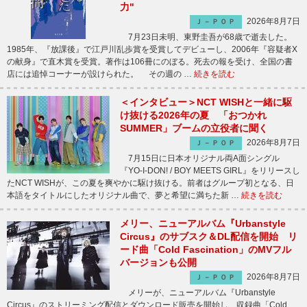
力"
2026年8月7日
Ｊ－ＰＯＰ
7月23日未明、東野圭吾が68歳で逝去した。
1985年、『放課後』で江戸川乱歩賞を受賞してデビューし、2006年『容疑者X
の献身』で直木賞を受賞。著作は106冊にのぼる。死去の報を受け、全国の書
店には追悼コーナーが設けられた。 その週の …
続きを読む
＜インタビュー＞NCT WISHと一緒に駆
け抜ける2026年の夏 「おつかれ
SUMMER」ブームの立役者に聞く
2026年8月7日
Ｊ－ＰＯＰ
7月15日に日本オリジナル両A面シングル
『YO-I-DON! / BOY MEETS GIRL』をリリースし
たNCT WISHが、この夏を爽やかに駆け抜ける。前者はグループ初となる、日
本語をタイトルにしたオリジナル曲で、夢と希望に満ちた新 …
続きを読む
メリー、ニューアルバム『Urbanstyle
Circus』のサブスク＆DL配信を開始 リ
ード曲「Cold Fascination」のMVフル
バージョンも公開
2026年8月7日
Ｊ－ＰＯＰ
メリーが、ニューアルバム『Urbanstyle
Circus』のストリーミング配信とダウンロード販売を開始し、収録曲「Cold