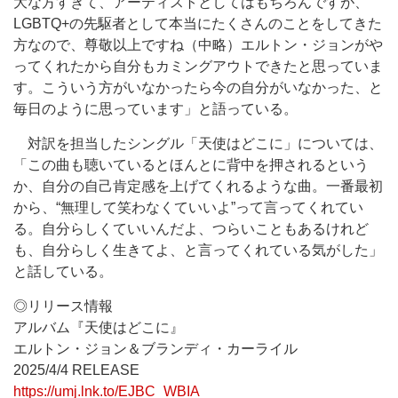
大な方すぎて、アーティストとしてはもちろんですが、
LGBTQ+の先駆者として本当にたくさんのことをしてきた
方なので、尊敬以上ですね（中略）エルトン・ジョンがや
ってくれたから自分もカミングアウトできたと思っていま
す。こういう方がいなかったら今の自分がいなかった、と
毎日のように思っています」と語っている。
対訳を担当したシングル「天使はどこに」については、
「この曲も聴いているとほんとに背中を押されるという
か、自分の自己肯定感を上げてくれるような曲。一番最初
から、“無理して笑わなくていいよ”って言ってくれてい
る。自分らしくていいんだよ、つらいこともあるけれど
も、自分らしく生きてよ、と言ってくれている気がした」
と話している。
◎リリース情報
アルバム『天使はどこに』
エルトン・ジョン＆ブランディ・カーライル
2025/4/4 RELEASE
https://umj.lnk.to/EJBC_WBIA