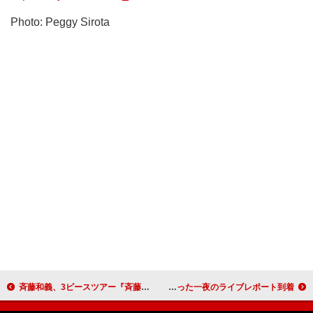
Photo: Peggy Sirota
斉藤和義、3ピースツアー『斉藤和義ライブツアー2024 “青春58きっぷ”～Trio de Pon～』映像作品リリース決定
fuzzy knot、2ndALリリース発表＆ツアーも決定 Shinjiの誕生日を祝った一夜のライブレポート到着