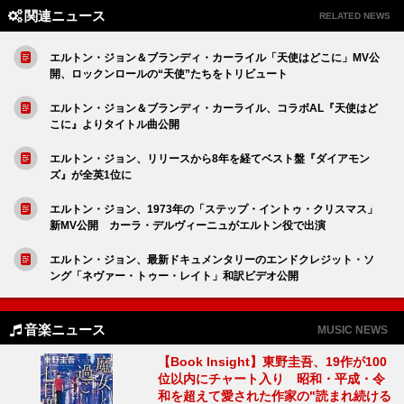
関連ニュース
RELATED NEWS
エルトン・ジョン＆ブランディ・カーライル「天使はどこに」MV公
開、ロックンロールの“天使”たちをトリビュート
エルトン・ジョン＆ブランディ・カーライル、コラボAL『天使はど
こに』よりタイトル曲公開
エルトン・ジョン、リリースから8年を経てベスト盤『ダイアモン
ズ』が全英1位に
エルトン・ジョン、1973年の「ステップ・イントゥ・クリスマス」
新MV公開 カーラ・デルヴィーニュがエルトン役で出演
エルトン・ジョン、最新ドキュメンタリーのエンドクレジット・ソ
ング「ネヴァー・トゥー・レイト」和訳ビデオ公開
音楽ニュース
MUSIC NEWS
【Book Insight】東野圭吾、19作が100
位以内にチャート入り 昭和・平成・令
和を超えて愛された作家の"読まれ続ける