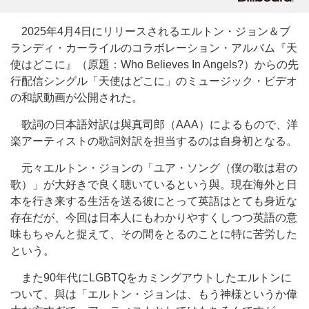
2025年4月4日にリリースされるエルトン・ジョン＆ブ
ランディ・カーライルのコラボレーション・アルバム『天
使はどこに』（原題：Who Believes In Angels?）からの先
行配信シングル「天使はどこに」のミュージック・ビデオ
の和訳動画が公開された。
歌詞の日本語対訳は與真司郎（AAA）によるもので、洋
楽アーティストの歌詞対訳を担当するのは自身初となる。
元々エルトン・ジョンの「ユア・ソング（僕の歌は君の
歌）」が大好きで良く聴いているという與。現在海外と日
本を行き来する生活を送る彼にとって英語はとても身近な
存在だが、今回は日本人にもわかりやすくしつつ英語の意
味もちゃんと捉えて、その間をとるのことに特に苦労した
という。
また90年代にLGBTQをカミングアウトしたエルトンに
ついて、與は「エルトン・ジョンは、もう神様というか偉