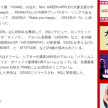
YOAKE」のほか、Mrs. GREEN APPLEの大森元貴が作
ayS」、PEANUTSとの75周年アンバサダー・ソングである
とって、2020年の『Make you happy』、2021年の『U』に続
となった。
EGION』は1,495DLを獲得して、2位にデビュー。ロングヒット
Born」や「オトノケ」、アルバム表題曲「LEGION」など、全15曲
3rd EP『IVE EMPATHY』が初登場。531DLを売り上げた
EART」と「ATTITUDE」など計6曲が収められている。
たのはドリーム・シアターの通算16作目のアルバム『パラソムニ
マイク・ポートノイ復帰第1弾アルバムとなっている。当週最後
from EXILE TRIBEによる2作目のミニアルバム
6DLを獲得した本作は、2月5日にリリースされ、9位に初登場した。
L）