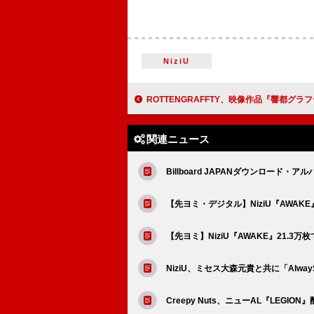
NiziU
ROTTENGRAFFTY、映像作品『響都グラフティー』ティザー
関連ニュース
Billboard JAPANダウンロード・アルバ
【先ヨミ・デジタル】NiziU『AWAKE
【先ヨミ】NiziU『AWAKE』21.3
NiziU、ミセス大森元貴と共に「AlwayS」
Creepy Nuts、ニューAL『LEGIO