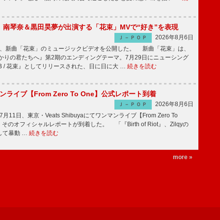
ake、南琴奈＆黒田昊夢が出演する「花束」MVで“好き”を表現
2026年8月6日
Ｊ－ＰＯＰ
keが、新曲「花束」のミュージックビデオを公開した。 新曲「花束」は、
かりの君たちへ』第2期のエンディングテーマ。7月29日にニューシング
LB / 花束』としてリリースされた、日に日に大 …
続きを読む
マンライブ【From Zero To One】公式レポート到着
2026年8月6日
Ｊ－ＰＯＰ
7月11日、東京・Veats Shibuyaにてワンマンライブ【From Zero To
そのオフィシャルレポートが到着した。 「『Birth of Riot』、Zilqyの
して暴動 …
続きを読む
more »