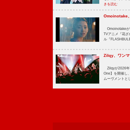
きを読む
Omoinot
Omoinota
TVアニメ『花ざ
ル『FLASHBU
Zilqy、ワン
Zilqyが2026年
One】を開催し、
ムーヴメントと