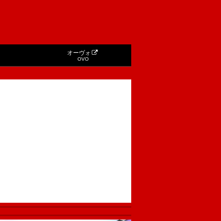
オーヴォ
OVO