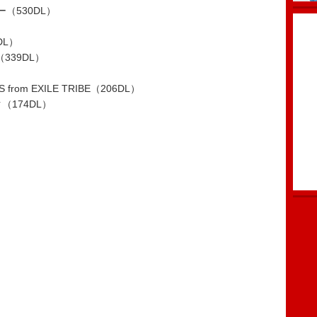
（530DL）
）
DL）
（339DL）
S from EXILE TRIBE（206DL）
174DL）