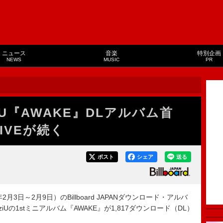
ニュース
音楽
特別企画
NEWS
MUSIC
PR
iU『AWAKE』DLアルバム首
／IVEが続く
ポスト
シェア
送る
月3日～2月9日）のBillboard JAPANダウンロード・アルバ
、NiziUの1stミニアルバム『AWAKE』が1,817ダウンロード（DL）