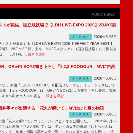
MUSIC NEWS
トが集結、国立競技場で【LDH LIVE-EXPO 2026】2DAYS開
2026年8月6日
Ｊ－ＰＯＰ
トが集結する【LDH LIVE-EXPO 2026 -PERFECT YEAR BEST-】
1月28日・29日の2日間、東京・MUFGスタジアム（国立競技場）にて開催さ
、「LDH PE …
続きを読む
PPER、GRe4N BOYZ書き下ろし「1,2,3,FOOOOUR」MVに自然
2026年8月6日
Ｊ－ＰＯＰ
PPERが、新曲「1,2,3,FOOOOUR」を配信リリースし、ミュージックビデオ
「1,2,3,FOOOOUR」は、GRe4N BOYZによる書き下ろし楽曲。電車
の未来へ向かう人々の姿を …
続きを読む
園井寧々が出演する「花火が瞬いて」MVはひと夏の物語
2026年8月6日
Ｊ－ＰＯＰ
曲「花火が瞬いて」のミュージックビデオを公開した。 2026年7月29
スされた新曲「花火が瞬いて」は、テレビ西日本の番組『じもちゃんね
プソング。地元・福岡の花火大会で過ごしたひと夏の思い出を描い …
続