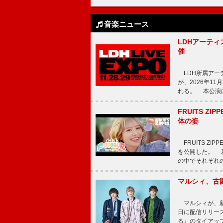
音楽ニュース
LDHアーティス
催
LDH所属アーティス
が、2026年1
れる。 本公演は
FRUITS ZI
体の姿
FRUITS ZI
を公開した。 新曲
の中でそれぞれ
マルシィ、古
マルシィが、新
日に配信リリー
る』のタイアッ