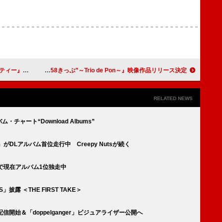
映像＆詳細公開
斉藤和義、3ピースツアー『斉藤和義ライブツアー2024 “青春58きっぷ”～Trio de Pon～』映像作品リリース決定
RELATED NEWS
ム・チャート“Download Albums”
』がDLアルバム首位走行中 Creepy Nutsが続く
万枚で現在アルバム1位独走中
披露 ＜THE FIRST TAKE＞
N』配信開始＆「doppelganger」ビジュアライザー公開へ