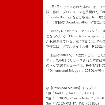
2月5日リリースされた本作には、リード曲「
詞・作曲・プロデュースを手掛けた「Alw
「Buddy Buddy」などが収録。NiziUに
く、3作目の“Download Albums”首位
Creepy Nutsのニューアルバム『L
となっている「Bling-Bang-Bang-
が収録されている。続く3位には、IVEの韓国
本作には、ダブルタイトル曲「REBEL H
僅差の530DLで、4位にデビューし
ア』。2月4日にリリースされた本作は
のトップ10デビュー作は、FANTASTICS 
『Dimensional Bridge』。20
◎【Download Albums】トップ10
1位『AWAKE』NiziU（1,817DL）
2位『LEGION』Creepy Nuts（1,495D
3位『IVE EMPATHY』IVE（531DL）