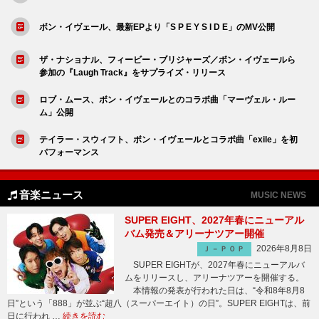
ボン・イヴェール、最新EPより「S P E Y S I D E」のMV公開
ザ・ナショナル、フィービー・ブリジャーズ／ボン・イヴェールら
参加の『Laugh Track』をサプライズ・リリース
ロブ・ムース、ボン・イヴェールとのコラボ曲「マーヴェル・ルー
ム」公開
テイラー・スウィフト、ボン・イヴェールとコラボ曲「exile」を初
パフォーマンス
音楽ニュース
MUSIC NEWS
SUPER EIGHT、2027年春にニューアル
バム発売＆アリーナツアー開催
2026年8月8日
Ｊ－ＰＯＰ
SUPER EIGHTが、2027年春にニューアルバ
ムをリリースし、アリーナツアーを開催する。
本情報の発表が行われた日は、“令和8年8月8
日”という「888」が並ぶ“超八（スーパーエイト）の日”。SUPER EIGHTは、前
日に行われ …
続きを読む