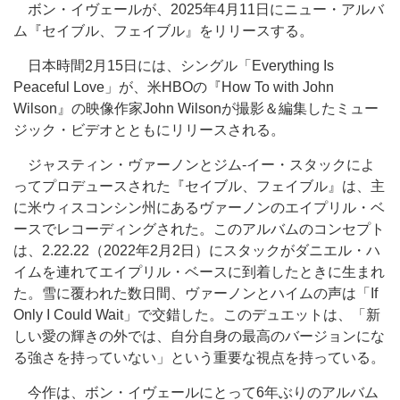
ボン・イヴェールが、2025年4月11日にニュー・アルバ
ム『セイブル、フェイブル』をリリースする。
日本時間2月15日には、シングル「Everything Is
Peaceful Love」が、米HBOの『How To with John
Wilson』の映像作家John Wilsonが撮影＆編集したミュー
ジック・ビデオとともにリリースされる。
ジャスティン・ヴァーノンとジム-イー・スタックによ
ってプロデュースされた『セイブル、フェイブル』は、主
に米ウィスコンシン州にあるヴァーノンのエイプリル・ベ
ースでレコーディングされた。このアルバムのコンセプト
は、2.22.22（2022年2月2日）にスタックがダニエル・ハ
イムを連れてエイプリル・ベースに到着したときに生まれ
た。雪に覆われた数日間、ヴァーノンとハイムの声は「If
Only I Could Wait」で交錯した。このデュエットは、「新
しい愛の輝きの外では、自分自身の最高のバージョンにな
る強さを持っていない」という重要な視点を持っている。
今作は、ボン・イヴェールにとって6年ぶりのアルバム