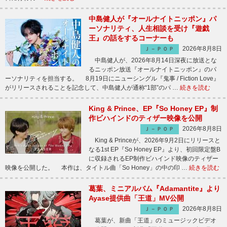
中島健人が『オールナイトニッポン』パ
ーソナリティ、人生相談を受け『遊戯
王』の話をするコーナーも
2026年8月8日
Ｊ－ＰＯＰ
中島健人が、2026年8月14日深夜に放送とな
るニッポン放送『オールナイトニッポン』のパ
ーソナリティを担当する。 8月19日にニューシングル『鬼事 / Fiction Love』
がリリースされることを記念して、中島健人が通称“1部”のパ …
続きを読む
King & Prince、EP『So Honey EP』制
作ビハインドのティザー映像を公開
2026年8月8日
Ｊ－ＰＯＰ
King & Princeが、2026年9月2日にリリースと
なる1st EP『So Honey EP』より、初回限定盤B
に収録されるEP制作ビハインド映像のティザー
映像を公開した。 本作は、タイトル曲「So Honey」の中の印 …
続きを読む
葛葉、ミニアルバム『Adamantite』より
Ayase提供曲「王道」MV公開
2026年8月8日
Ｊ－ＰＯＰ
葛葉が、新曲「王道」のミュージックビデオ