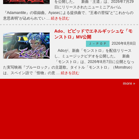
を公開した。 新曲「王道」は、2026年7月29
日にリリースされたニューミニアルバム
『Adamantite』の収録曲。Ayaseによる提供曲で、“王者の苦悩”と“これからの
意思表明”が込められてい …
続きを読む
Ado、ビビッドでエネルギッシュな「モ
ンストロ」MV公開
2026年8月8日
Ｊ－ＰＯＰ
Adoが、新曲「モンストロ」を配信リリース
し、ミュージックビデオを公開した。 新曲
「モンストロ」は、2026年8月7日に公開となっ
た実写映画『ブルーロック』の主題歌。タイトル「モンストロ」（Monstruo）
は、スペイン語で「怪物」の意 …
続きを読む
more »