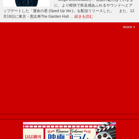
に、より軽快で疾走感あふれるサウンドへとア
ップデートした「運命の君 (Sped Up Ver.)」を配信リリースした。 また、12
月18日に東京・恵比寿The Garden Hall …
続きを読む
more »