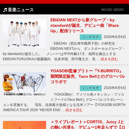
音楽ニュース
MUSIC NEWS
EBiDAN NEXTから新グループ・by
standardが誕生、デビュー曲「Blaze
Up」配信リリース
2026年8月6日
Ｊ－ＰＯＰ
EBiDAN（恵比寿学園男子部）の研究生・
EBiDAN NEXTから、ダンスボーカルグループ・
by standardが誕生した。 メンバーは平均年齢17才、福岡を拠点とする
EBiDAN FUKUOKAの後藤陽向、佐多伊徳、田中隆之介、長 …
続きを読む
YOASOBI監修ブリトー『Y-BURRITO』
期間限定販売、Taco Bellとのグローバル
コラボで
2026年8月6日
Ｊ－ＰＯＰ
YOASOBIが、アメリカ発メキシカン・ファス
トフードのTaco Bellとグローバルコラボレーシ
ョンを実施する。 現在、自身最大規模となる北米ツアー【YOASOBI NORTH
AMERICA TOUR 2026 “NEVER END …
続きを読む
＜ライブレポート＞CORTIS、Juicy Jと
の熱い共演も デビュー1年足らずで【ロ