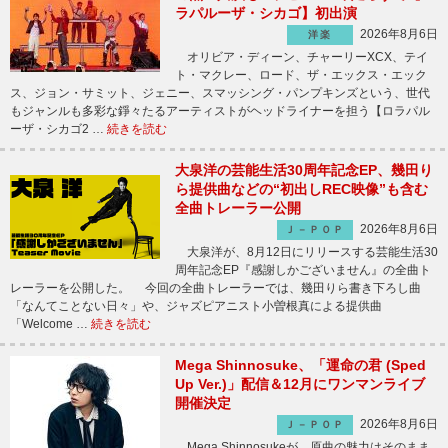
ラパルーザ・シカゴ】初出演
2026年8月6日
洋楽
オリビア・ディーン、チャーリーXCX、テイ
ト・マクレー、ロード、ザ・エックス・エック
ス、ジョン・サミット、ジェニー、スマッシング・パンプキンズという、世代
もジャンルも多彩な錚々たるアーティストがヘッドライナーを担う【ロラパル
ーザ・シカゴ2 …
続きを読む
大泉洋の芸能生活30周年記念EP、幾田り
ら提供曲などの“初出しREC映像”も含む
全曲トレーラー公開
2026年8月6日
Ｊ－ＰＯＰ
大泉洋が、8月12日にリリースする芸能生活30
周年記念EP『感謝しかございません』の全曲ト
レーラーを公開した。 今回の全曲トレーラーでは、幾田りら書き下ろし曲
「なんてことない日々」や、ジャズピアニスト小曽根真による提供曲
「Welcome …
続きを読む
Mega Shinnosuke、「運命の君 (Sped
Up Ver.)」配信＆12月にワンマンライブ
開催決定
2026年8月6日
Ｊ－ＰＯＰ
Mega Shinnosukeが、原曲の魅力はそのまま