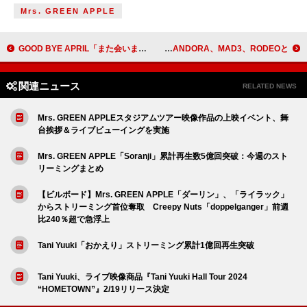
Mrs. GREEN APPLE
GOOD BYE APRIL「また会いましょう！」、自身初の東名阪ツアー【HEART PORTRAIT】最終公演レポート到着
The Biscats主催【ROCKABILLY FESTIVAL】4年目も大成功！ TAIGA、ダイヤ・ピアノ・サンタ、Good Spirits、JOHNNY PANDORA、MAD3、RODEOと
関連ニュース
RELATED NEWS
Mrs. GREEN APPLEスタジアムツアー映像作品の上映イベント、舞
台挨拶＆ライブビューイングを実施
Mrs. GREEN APPLE「Soranji」累計再生数5億回突破：今週のスト
リーミングまとめ
【ビルボード】Mrs. GREEN APPLE「ダーリン」、「ライラック」
からストリーミング首位奪取 Creepy Nuts「doppelganger」前週
比240％超で急浮上
Tani Yuuki「おかえり」ストリーミング累計1億回再生突破
Tani Yuuki、ライブ映像商品『Tani Yuuki Hall Tour 2024
“HOMETOWN”』2/19リリース決定