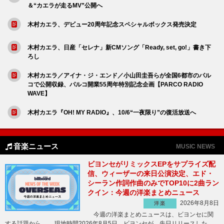
＆“カエラが走るMV”公開へ
木村カエラ、デビュー20周年記念スペシャルボックス発売決定
木村カエラ、日産「セレナ」新CMソング「Ready, set, go!」書き下
ろし
木村カエラ／アイナ・ジ・エンド／小山田圭吾らが全国6都市のパル
コで公開収録、パルコ開業55周年特別記念企画【PARCO RADIO
WAVE】
木村カエラ『OH! MY RADIO』、10/6“一夜限り”の復活放送へ
音楽ニュース
MUSIC NEWS
ビヨンセがリミックスEPをサプライズ配
信、ウィーザーの来日公演決定、エド・
シーラン作詞作曲のみでTOP10に2曲ラン
クイン：今週の洋楽まとめニュース
2026年8月8日
洋楽
今週の洋楽まとめニュースは、ビヨンセに関
する話題から。 現地時間2026年8月5日、ビヨンセが、先日リリースした