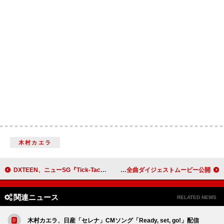
木村カエラ
DXTEEN、ニューSG『Tick-Tack』リリース決定
サカナクション、ライブ【SAKANAQUARIUM 2024 “turn”】全曲ダイジェストムービー公開
関連ニュース
RELATED NEWS
木村カエラ、日産「セレナ」CMソング「Ready, set, go!」配信