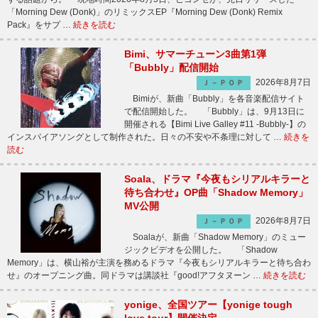
「Morning Dew (Donk)」のリミックスEP『Morning Dew (Donk) Remix
Pack』をサプ …
続きを読む
Bimi、サマーチューン3曲第1弾
「Bubbly」配信開始
2026年8月7日
Ｊ－ＰＯＰ
Bimiが、新曲「Bubbly」を各音楽配信サイト
で配信開始した。 「Bubbly」は、9月13日に
開催される【Bimi Live Galley #11 -Bubbly-】の
インスパイアソングとして制作された。日々の不安や不条理に対して …
続きを
読む
Soala、ドラマ『今夜もシリアルキラーと
待ち合わせ』OP曲「Shadow Memory」
MV公開
2026年8月7日
Ｊ－ＰＯＰ
Soalaが、新曲「Shadow Memory」のミュー
ジックビデオを公開した。 「Shadow
Memory」は、横山裕が主演を務めるドラマ『今夜もシリアルキラーと待ち合わ
せ』のオープニング曲。同ドラマは講談社『good!アフタヌーン …
続きを読む
yonige、全国ツアー【yonige tough