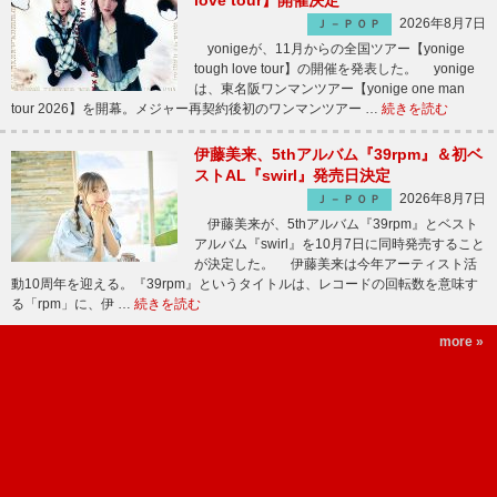
love tour】開催決定
2026年8月7日
Ｊ－ＰＯＰ
yonigeが、11月からの全国ツアー【yonige
tough love tour】の開催を発表した。 yonige
は、東名阪ワンマンツアー【yonige one man
tour 2026】を開幕。メジャー再契約後初のワンマンツアー …
続きを読む
伊藤美来、5thアルバム『39rpm』＆初ベ
ストAL『swirl』発売日決定
2026年8月7日
Ｊ－ＰＯＰ
伊藤美来が、5thアルバム『39rpm』とベスト
アルバム『swirl』を10月7日に同時発売すること
が決定した。 伊藤美来は今年アーティスト活
動10周年を迎える。『39rpm』というタイトルは、レコードの回転数を意味す
る「rpm」に、伊 …
続きを読む
more »