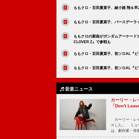
ももクロ・百田夏菜子、綾小路 翔＆早乙女
ももクロ・百田夏菜子、バースデーラ
ももクロの新曲がガンダムアーケードカー
CLOVER Z』で参戦も
ももクロ・百田夏菜子、初ソロAL『
ももクロ・百田夏菜子、初ソロAL『ビタミ
音楽ニュース
カーリー・レ
「Don't Leav
カーリー・レイ・ジェ
スした。 ミュ
は、劇作家・俳