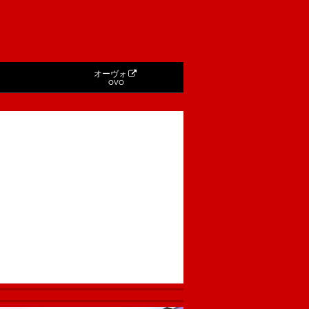
オーヴォ
OVO