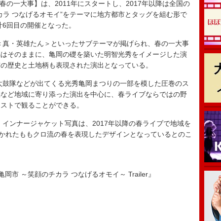
の一大事】は、2011年にスタートし、2017年以降は全国の
カラ つなげるオモイ”をテーマに地方都市とタッグを組む形で
計6回目の開催となった。
2＜真・英雄たん＞といったサブテーマが掲げられ、春の一大事
感はそのままに、亀岡の礎を築いた明智光秀をイメージした演
市の歴史と土地柄も表現された演出となっている。
鼓隊などが出てくる光秀亀岡まつりの一部を模した圧巻のス
唱など地域に寄り添った演出を中心に、春ライブならではの野
ェストで観ることができる。
ンナージャケット写真は、2017年以降の春ライブで地域を
描かれたももクロ流の春を表現したデザインとなっているとのこ
n 亀岡市 ～笑顔のチカラ つなげるオモイ～ Trailer』