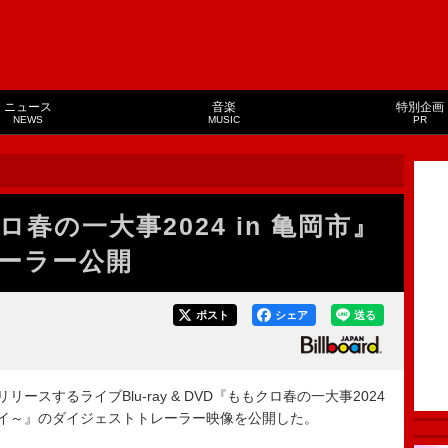
ニュース
音楽
特別企画
NEWS
MUSIC
PR
春の一大事2024 in 亀岡市』
ーラー公開
ポスト
シェア
送る
スするライブBlu-ray & DVD『ももクロ春の一大事2024
オモイ～』のダイジェストトレーラー映像を公開した。