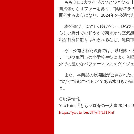
ももクロ3大ライブのひとつとなる【春
自治体からオファーを募り、“笑顔のチ
開催するようになり、2024年の公演で
本公演は、DAY1＜時は今＞、DAY
らしい野外での和やかで爽やかな空気
出が各所に散りばめられるなど、亀岡
今回公開された映像では、鉄砲隊・太
テージや亀岡市の小学校生徒による合
外での温かなパフォーマンスをダイジ
また、本商品の展開図が公開された。イ
つなぐ“笑顔のバトン”である水引きが
と。
◎映像情報
YouTube『ももクロ春の一大事2024 i
https://youtu.be/JTlvRNJ1RnI