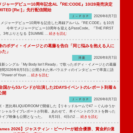
、メジャーデビュー10周年記念AL『RE:CODE』10/28発売決定
IMITED [Re:]」先行配信開始
2026年8月7日
Ｊ－ＰＯＰ
が、メジャーデビュー10周年を記念した再録アルバム『RE:CODE』を10月
 今年でメジャーデビュー10周年を迎えるPassCode。『THE FIRST
演、3年ぶりとなる【SUMME …
続きを読む
身のボディ・イメージとの葛藤を告白「同じ悩みを抱える人に
った」
2026年8月7日
洋楽
ングル「My Body Isn’t Ready」で歌ったボディ・イメージとの葛藤
間2026年8月5日に公開された米バラエティのインタビューで率直に語
wer of Youn …
続きを読む
、全国から53バンドが出演した2DAYSイベントのレポート到着＆
公開
2026年8月7日
Ｊ－ＰＯＰ
京・恵比寿LIQUIDROOMで開催した【リキッドルームで47 ～ぐんゆうか
ィシャルライブレポートが到着。あわせて、本イベントのラストを飾った
尺ライブ映像も公開となった。 8月3日、4日の2 …
続きを読む
s Games 2026】ジャスティン・ビーバーが総合優勝、賞金約1億