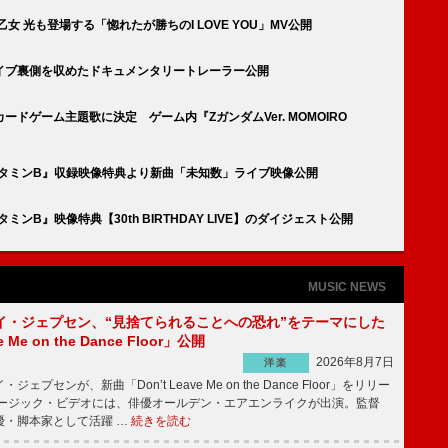
 光も登場する「惚れたが勝ちのI LOVE YOU」MV公開
イブ裏側を収めたドキュメンタリートレーラー公開
ドゲーム主題歌に決定 ゲーム内『ZガンダムVer. MOMOIRO
ビタミンB』収録映像特典より新曲「未知数」ライブ映像公開
ンB』映像特典【30th BIRTHDAY LIVE】のダイジェスト公開
MUSIC NEWS
イ・ジェプセン、“見捨てられることへの恐れ”をテーマにした
e Me on the Dance Floor」公開
2026年8月7日
洋楽
プセンが、新曲「Don’t Leave Me on the Dance Floor」をリリー
ージック・ビデオには、俳優オールデン・エアエンライクが出演。監督
優・脚本家として活躍 …
続きを読む