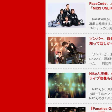
PassCode
「MISS UNL
PassCode
28日に発売する。
TAKE』への出
ソンバー、自
知ってほしか
ソンバーが、最新シ
について、現地時
った。 同誌の『Po
Nikoん主催
ライブ映像も
Nikoんが、東
っぽ～】のオフ
Nikoんのフル
【Fanatic