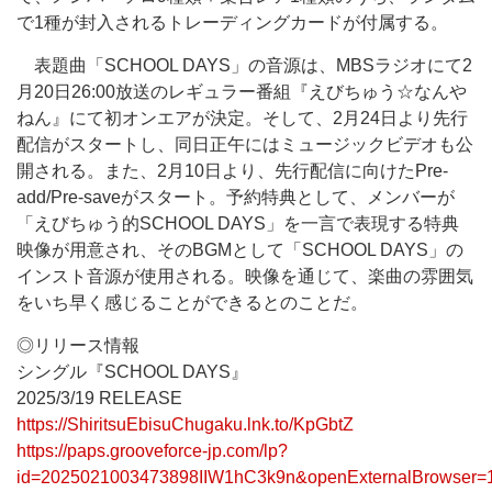
で1種が封入されるトレーディングカードが付属する。
表題曲「SCHOOL DAYS」の音源は、MBSラジオにて2
月20日26:00放送のレギュラー番組『えびちゅう☆なんや
ねん』にて初オンエアが決定。そして、2月24日より先行
配信がスタートし、同日正午にはミュージックビデオも公
開される。また、2月10日より、先行配信に向けたPre-
add/Pre-saveがスタート。予約特典として、メンバーが
「えびちゅう的SCHOOL DAYS」を一言で表現する特典
映像が用意され、そのBGMとして「SCHOOL DAYS」の
インスト音源が使用される。映像を通じて、楽曲の雰囲気
をいち早く感じることができるとのことだ。
◎リリース情報
シングル『SCHOOL DAYS』
2025/3/19 RELEASE
https://ShiritsuEbisuChugaku.lnk.to/KpGbtZ
https://paps.grooveforce-jp.com/lp?
id=2025021003473898IIW1hC3k9n&openExternalBrowser=