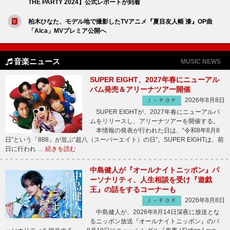
THE PARTY 2024】公式レポートが到着
柏木ひなた、モデル地で撮影したTVアニメ『夏目友人帳 漆』OP曲
「Alca」MVプレミア公開へ
音楽ニュース
MUSIC NEWS
SUPER EIGHT、2027年春にニューアル
バム発売＆アリーナツアー開催
2026年8月8日
Ｊ－ＰＯＰ
SUPER EIGHTが、2027年春にニューアルバ
ムをリリースし、アリーナツアーを開催する。
本情報の発表が行われた日は、“令和8年8月8
日”という「888」が並ぶ“超八（スーパーエイト）の日”。SUPER EIGHTは、前
日に行われ …
続きを読む
中島健人が『オールナイトニッポン』パ
ーソナリティ、人生相談を受け『遊戯
王』の話をするコーナーも
2026年8月8日
Ｊ－ＰＯＰ
中島健人が、2026年8月14日深夜に放送とな
るニッポン放送『オールナイトニッポン』のパ