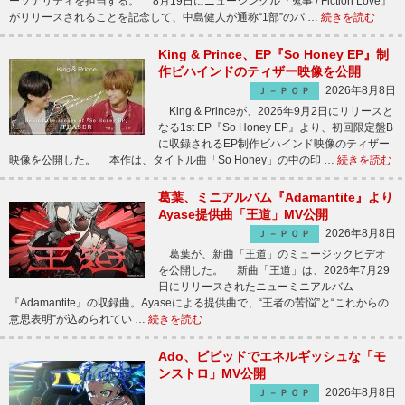
ーソナリティを担当する。 8月19日にニューシングル『鬼事 / Fiction Love』
がリリースされることを記念して、中島健人が通称“1部”のパ …
続きを読む
King & Prince、EP『So Honey EP』制
作ビハインドのティザー映像を公開
2026年8月8日
Ｊ－ＰＯＰ
King & Princeが、2026年9月2日にリリースと
なる1st EP『So Honey EP』より、初回限定盤B
に収録されるEP制作ビハインド映像のティザー
映像を公開した。 本作は、タイトル曲「So Honey」の中の印 …
続きを読む
葛葉、ミニアルバム『Adamantite』より
Ayase提供曲「王道」MV公開
2026年8月8日
Ｊ－ＰＯＰ
葛葉が、新曲「王道」のミュージックビデオ
を公開した。 新曲「王道」は、2026年7月29
日にリリースされたニューミニアルバム
『Adamantite』の収録曲。Ayaseによる提供曲で、“王者の苦悩”と“これからの
意思表明”が込められてい …
続きを読む
Ado、ビビッドでエネルギッシュな「モ
ンストロ」MV公開
2026年8月8日
Ｊ－ＰＯＰ