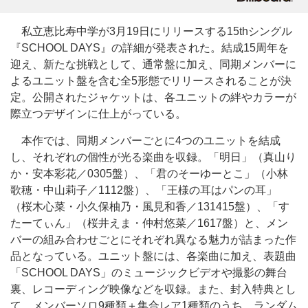
私立恵比寿中学が3月19日にリリースする15thシングル
『SCHOOL DAYS』の詳細が発表された。結成15周年を
迎え、新たな挑戦として、通常盤に加え、同期メンバーに
よるユニット盤を含む全5形態でリリースされることが決
定。公開されたジャケットは、各ユニットの絆やカラーが
際立つデザインに仕上がっている。
本作では、同期メンバーごとに4つのユニットを結成
し、それぞれの個性が光る楽曲を収録。「明日」（真山り
か・安本彩花／0305盤）、「君のそーゆーとこ」（小林
歌穂・中山莉子／1112盤）、「王様の耳はパンの耳」
（桜木心菜・小久保柚乃・風見和香／131415盤）、「す
たーてぃん」（桜井えま・仲村悠菜／1617盤）と、メン
バーの組み合わせごとにそれぞれ異なる魅力が詰まった作
品となっている。ユニット盤には、各楽曲に加え、表題曲
「SCHOOL DAYS」のミュージックビデオや撮影の舞台
裏、レコーディング映像などを収録。また、封入特典とし
て、メンバーソロ9種類＋集合レア1種類のうち、ランダム