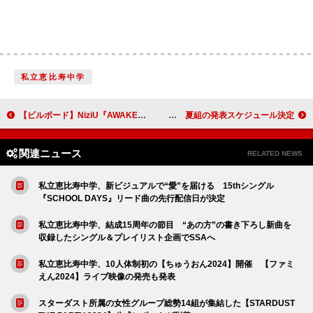
私立恵比寿中学
【ビルボード】NiziU『AWAKE』、24万枚超でアルバム・セールス首位
乃木坂46、6期生春組の新たな集合写真公開 夏組の発表スケジュール決定
関連ニュース
RELATED NEWS
私立恵比寿中学、新ビジュアルで“愛”を届ける 15thシングル
『SCHOOL DAYS』リード曲の先行配信日が決定
私立恵比寿中学、結成15周年の節目 “あの方”の書き下ろし新曲を
収録したシングル＆プレイリスト企画でSSAへ
私立恵比寿中学、10人体制初の【ちゅうおん2024】開催 【ファミ
えん2024】ライブ映像の発売も発表
スターダスト所属の女性グループ総勢14組が集結した【STARDUST