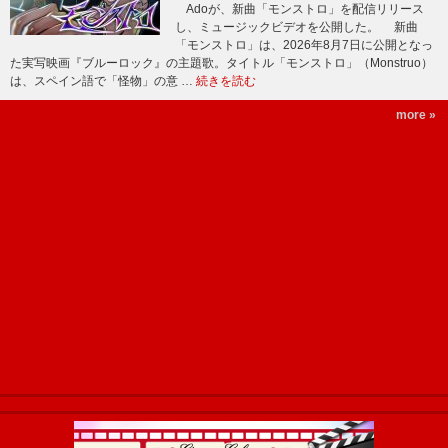
Adoが、新曲「モンストロ」を配信リリース
し、ミュージックビデオを公開した。 新曲
「モンストロ」は、2026年8月7日に公開となっ
た実写映画『ブルーロック』の主題歌。タイトル「モンストロ」（Monstruo）
は、スペイン語で「怪物」の意 …
続きを読む
more »