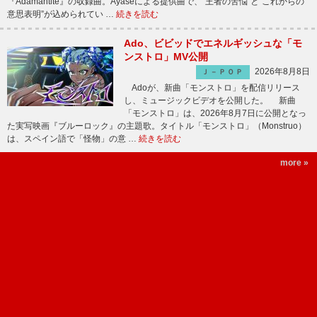
『Adamantite』の収録曲。Ayaseによる提供曲で、“王者の苦悩”と“これからの
意思表明”が込められてい …
続きを読む
Ado、ビビッドでエネルギッシュな「モ
ンストロ」MV公開
2026年8月8日
Ｊ－ＰＯＰ
Adoが、新曲「モンストロ」を配信リリース
し、ミュージックビデオを公開した。 新曲
「モンストロ」は、2026年8月7日に公開となっ
た実写映画『ブルーロック』の主題歌。タイトル「モンストロ」（Monstruo）
は、スペイン語で「怪物」の意 …
続きを読む
more »