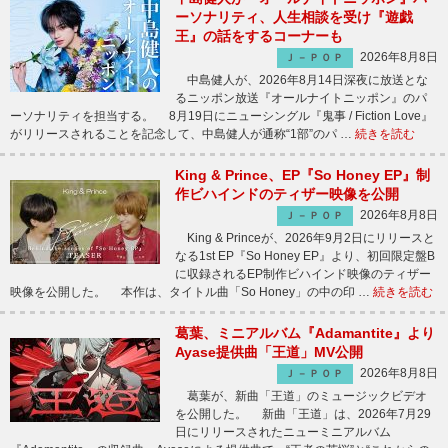
ーソナリティ、人生相談を受け『遊戯
王』の話をするコーナーも
2026年8月8日
Ｊ－ＰＯＰ
中島健人が、2026年8月14日深夜に放送とな
るニッポン放送『オールナイトニッポン』のパ
ーソナリティを担当する。 8月19日にニューシングル『鬼事 / Fiction Love』
がリリースされることを記念して、中島健人が通称“1部”のパ …
続きを読む
King & Prince、EP『So Honey EP』制
作ビハインドのティザー映像を公開
2026年8月8日
Ｊ－ＰＯＰ
King & Princeが、2026年9月2日にリリースと
なる1st EP『So Honey EP』より、初回限定盤B
に収録されるEP制作ビハインド映像のティザー
映像を公開した。 本作は、タイトル曲「So Honey」の中の印 …
続きを読む
葛葉、ミニアルバム『Adamantite』より
Ayase提供曲「王道」MV公開
2026年8月8日
Ｊ－ＰＯＰ
葛葉が、新曲「王道」のミュージックビデオ
を公開した。 新曲「王道」は、2026年7月29
日にリリースされたニューミニアルバム