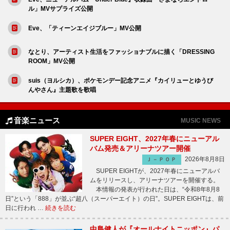
ル」MVサプライズ公開
Eve、「ティーンエイジブルー」MV公開
なとり、アーティスト生活をファッショナブルに描く「DRESSING
ROOM」MV公開
suis（ヨルシカ）、ポケモンデー記念アニメ『カイリューとゆうび
んやさん』主題歌を歌唱
音楽ニュース
MUSIC NEWS
SUPER EIGHT、2027年春にニューアル
バム発売＆アリーナツアー開催
2026年8月8日
Ｊ－ＰＯＰ
SUPER EIGHTが、2027年春にニューアルバ
ムをリリースし、アリーナツアーを開催する。
本情報の発表が行われた日は、“令和8年8月8
日”という「888」が並ぶ“超八（スーパーエイト）の日”。SUPER EIGHTは、前
日に行われ …
続きを読む
中島健人が『オールナイトニッポン』パ