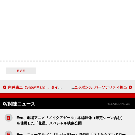
EVE
向井康二（Snow Man）、タイのBLドラマ主演に挑戦「タイ語の練習を頑張ってます！」
tricot、4人揃って『オールナイトニッポン0』パーソナリティ担当
関連ニュース
RELATED NEWS
Eve、劇場アニメ『メイクアガール』本編映像（限定シーン含む）
を使用した「花星」スペシャル映像公開
Eve、ニューアルバム『Under Blue』収録曲「さよならエンドロー