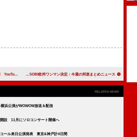
クライブも決定
Number_i＆ZB1が総合首位、「BBBB」6億再生突破、YOASOBI欧州ワンマン決定：今週の邦楽まとめニュース
RELATED NEWS
ィコ横浜公演がWOWOW放送＆配信
ブ開設 11月にソロコンサート開催へ
ンコール来日公演発表 東京&神戸計4日間