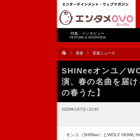
特集・インタビュー
FEATURE & INTERVIEW
音楽
音楽ニュース
SHINeeオンユ／WO
演、春の名曲を届け
の春うた】
2025年2月7日 / 22:45
オンユ（SHINee）とWOLF HOWL