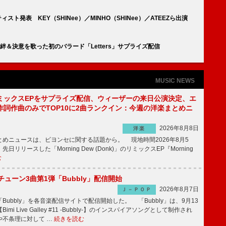
ーティスト発表 KEY（SHINee）／MINHO（SHINee）／ATEEZら出演
プの絆＆決意を歌った初のバラード「Letters」サプライズ配信
MUSIC NEWS
ミックスEPをサプライズ配信、ウィーザーの来日公演決定、エ
作詞作曲のみでTOP10に2曲ランクイン：今週の洋楽まとめニ
2026年8月8日
洋楽
めニュースは、ビヨンセに関する話題から。 現地時間2026年8月5
日リリースした「Morning Dew (Donk)」のリミックスEP『Morning
む
ーチューン3曲第1弾「Bubbly」配信開始
2026年8月7日
Ｊ－ＰＯＰ
Bubbly」を各音楽配信サイトで配信開始した。 「Bubbly」は、9月13
mi Live Galley #11 -Bubbly-】のインスパイアソングとして制作され
や不条理に対して …
続きを読む