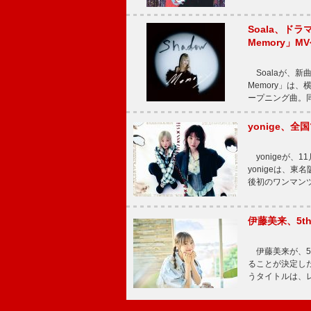
Soala、ド
Memory」M
Soalaが、新曲
Memory」は
ープニング曲。同
yonige、全国
yonigeが、11
yonigeは、東名
後初のワンマン
伊藤美来、5t
伊藤美来が、5t
ることが決定した
うタイトルは、レ