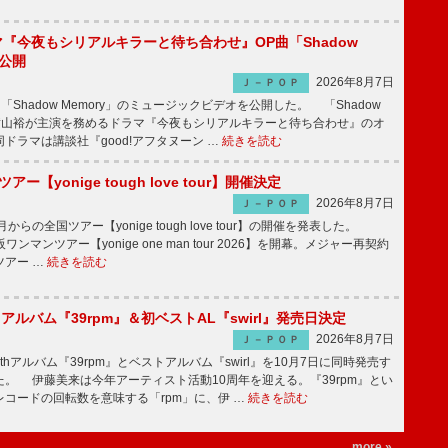
ラマ『今夜もシリアルキラーと待ち合わせ』OP曲「Shadow
V公開
2026年8月7日
Ｊ－ＰＯＰ
「Shadow Memory」のミュージックビデオを公開した。 「Shadow
、横山裕が主演を務めるドラマ『今夜もシリアルキラーと待ち合わせ』のオ
ドラマは講談社『good!アフタヌーン …
続きを読む
ツアー【yonige tough love tour】開催決定
2026年8月7日
Ｊ－ＰＯＰ
月からの全国ツアー【yonige tough love tour】の開催を発表した。
阪ワンマンツアー【yonige one man tour 2026】を開幕。メジャー再契約
ツアー …
続きを読む
hアルバム『39rpm』＆初ベストAL『swirl』発売日決定
2026年8月7日
Ｊ－ＰＯＰ
hアルバム『39rpm』とベストアルバム『swirl』を10月7日に同時発売す
。 伊藤美来は今年アーティスト活動10周年を迎える。『39rpm』とい
コードの回転数を意味する「rpm」に、伊 …
続きを読む
more »