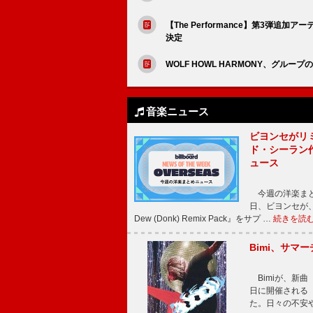
【The Performance】第3弾追加ア
決定
WOLF HOWL HARMONY、グルー
音楽ニュース
ビヨンセがリ
ド・シーラン
ュース
今週の洋楽まと
日、ビヨンセが、先
Dew (Donk) Remix Pack』をサプ …
続きを読
Bimi、サマ
Bimiが、新曲「
日に開催される【Bi
た。日々の不安