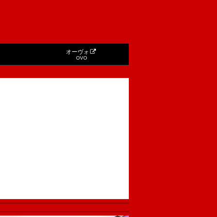
オーヴォ
OVO