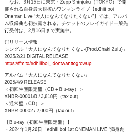
なお、3月15日に東京・Zepp Shinjuku（TOKYO）で開
催される自身最大規模のワンマンライブ【edhiii boi
Oneman Live “大人になんてなりたくない”】では、アルバ
ム収録曲も初披露される。チケットのプレイガイド一般先
行受付は、2月16日まで実施中。
◎リリース情報
シングル「大人になんてなりたくない(Prod.Chaki Zulu)」
2025/2/21 DIGITAL RELEASE
https://ffm.to/edhiiiboi_idontwanttogrowup
アルバム『大人になんてなりたくない』
2025/4/9 RELEASE
＜初回生産限定盤（CD＋Blu-ray）＞
XNBR-00001/B / 3,818円（tax out）
＜通常盤（CD）＞
XNBR-00002 / 2,000円（tax out）
【Blu-ray（初回生産限定盤）】
・2024年1月26日「edhiii boi 1st ONEMAN LIVE ”満身創