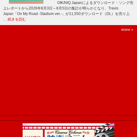
GfK/NIQ Japanによるダウンロード・ソング売
上レポートから2026年8月3日～8月5日の集計が明らかとなり、Travis
Japan「On My Road -Stadium ver.-」が11,550ダウンロード（DL）を売り上
…
続きを読む
more »