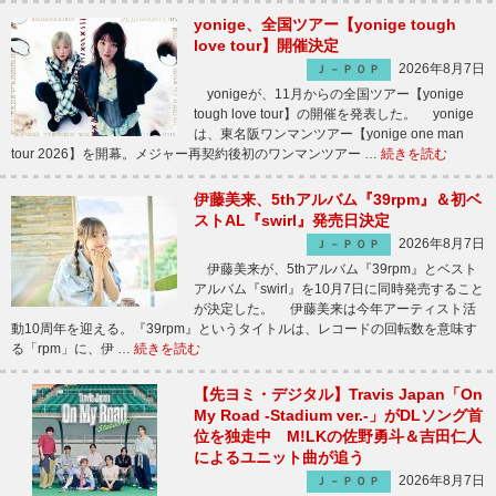
yonige、全国ツアー【yonige tough
love tour】開催決定
2026年8月7日
Ｊ－ＰＯＰ
yonigeが、11月からの全国ツアー【yonige
tough love tour】の開催を発表した。 yonige
は、東名阪ワンマンツアー【yonige one man
tour 2026】を開幕。メジャー再契約後初のワンマンツアー …
続きを読む
伊藤美来、5thアルバム『39rpm』＆初ベ
ストAL『swirl』発売日決定
2026年8月7日
Ｊ－ＰＯＰ
伊藤美来が、5thアルバム『39rpm』とベスト
アルバム『swirl』を10月7日に同時発売すること
が決定した。 伊藤美来は今年アーティスト活
動10周年を迎える。『39rpm』というタイトルは、レコードの回転数を意味す
る「rpm」に、伊 …
続きを読む
【先ヨミ・デジタル】Travis Japan「On
My Road -Stadium ver.-」がDLソング首
位を独走中 M!LKの佐野勇斗＆吉田仁人
によるユニット曲が追う
2026年8月7日
Ｊ－ＰＯＰ