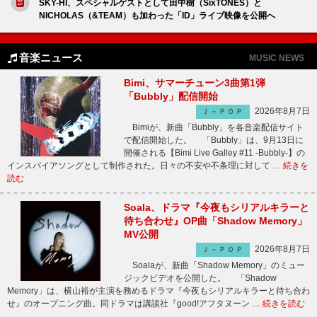
SKY-HI、スペシャルゲストとして田中樹（SixTONES）と
NICHOLAS（&TEAM）も加わった「ID」ライブ映像を公開へ
音楽ニュース
MUSIC NEWS
Bimi、サマーチューン3曲第1弾
「Bubbly」配信開始
2026年8月7日
Ｊ－ＰＯＰ
Bimiが、新曲「Bubbly」を各音楽配信サイト
で配信開始した。 「Bubbly」は、9月13日に
開催される【Bimi Live Galley #11 -Bubbly-】の
インスパイアソングとして制作された。日々の不安や不条理に対して …
続きを
読む
Soala、ドラマ『今夜もシリアルキラーと
待ち合わせ』OP曲「Shadow Memory」
MV公開
2026年8月7日
Ｊ－ＰＯＰ
Soalaが、新曲「Shadow Memory」のミュー
ジックビデオを公開した。 「Shadow
Memory」は、横山裕が主演を務めるドラマ『今夜もシリアルキラーと待ち合わ
せ』のオープニング曲。同ドラマは講談社『good!アフタヌーン …
続きを読む