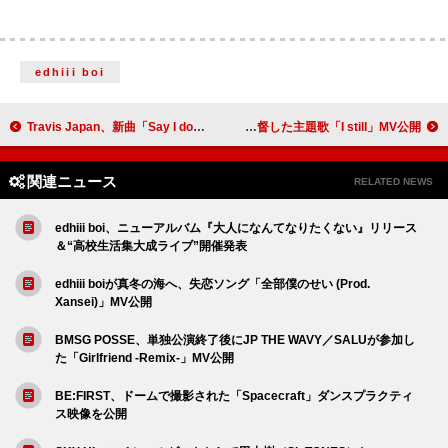
edhiii boi
Travis Japan、新曲「Say I do」MVなどチラ見せ
milet、映画『知らないカノジョ』のメガホンをとった三木孝浩が監督した主題歌「I still」MV公開
関連ニュース
RELATED NEWS
edhiii boi、ニューアルバム『大人になんてなりたくない』リリース
＆“高校生活集大成ライブ”開催発表
edhiii boiが真冬の海へ、失恋ソング「全部僕のせい (Prod.
Xansei)」MV公開
BMSG POSSE、単独公演終了後にJP THE WAVY／SALUが参加し
た「Girlfriend -Remix-」MV公開
BE:FIRST、ドームで撮影された「Spacecraft」ダンスプラクティ
ス映像を公開