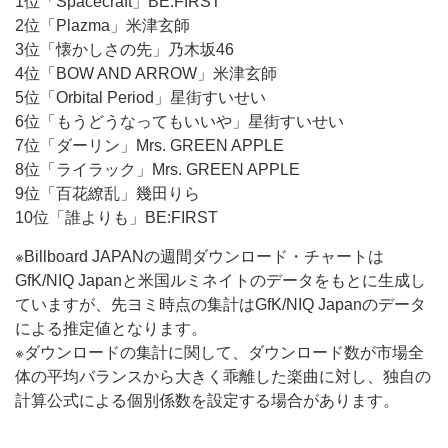
1位「Spacecraft」BE:FIRST
2位「Plazma」米津玄師
3位「懐かしさの先」乃木坂46
4位「BOW AND ARROW」米津玄師
5位「Orbital Period」星街すいせい
6位「もうどうなってもいいや」星街すいせい
7位「ダーリン」Mrs. GREEN APPLE
8位「ライラック」Mrs. GREEN APPLE
9位「百花繚乱」幾田りら
10位「誰よりも」BE:FIRST
※Billboard JAPANの週間ダウンロード・チャートは
GfK/NIQ Japanと米国ルミネイトのデータをもとに生成し
ていますが、先ヨミ時点の集計はGfK/NIQ Japanのデータ
による推定値となります。
※ダウンロードの集計に関して、ダウンロード数が市場全
体の平均バランスから大きく乖離した楽曲に対し、独自の
計算公式による個別係数を設定する場合があります。