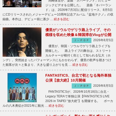
岡崎体育が、楽曲「ネバーランド」のミュー
ジックビデオを公開した。 楽曲「ネバーラン
ド」は、2026年7月3日に配信リリース、8月5日
にCDリリースされたメジャーデビュー10周年記念アルバム『盆地テクノ』の収
録曲。本作は、デビュー前に寡少 …
続きを読む
優里がソウルでゲリラ路上ライブ、その
模様を収めた映像＆韓国滞在Vlogが公開
2026年8月5日
Ｊ－ＰＯＰ
優里が、韓国・ソウルでゲリラ路上ライブを
開催した。 路上ライブの舞台は、ストリート
カルチャーが根付く街として知られる弘大（ホ
ンデ）。突然始まったパフォーマンスにもかかわらず、優里の歌声を聴きつけ
た観客が次々と集まり、大きな盛り上がりを見 …
続きを読む
FANTASTICS、台北で初となる海外単独
公演【放大絶】10月開催
2026年8月5日
Ｊ－ＰＯＰ
FANTASTICSが、2026年10月18日に台北・
Legacy TERAで単独公演【FANTASTICS LIVE
2026 in TAIPEI “放大絶”】を開催する。 ボーカ
ルの八木勇征が2021年に観光 …
続きを読む