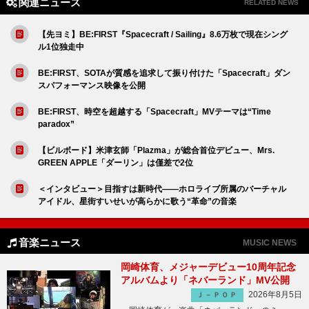
関連ニュース
RELATED NEWS
【先ヨミ】BE:FIRST『Spacecraft / Sailing』8.6万枚で現在シング
ル1位独走中
BE:FIRST、SOTAが質感を追求して振り付けた「Spacecraft」ダン
スパフォーマンス映像を公開
BE:FIRST、時空を超越する「Spacecraft」MVテーマは“Time
paradox”
【ビルボード】米津玄師「Plazma」が総合首位デビュー、Mrs.
GREEN APPLE「ダーリン」は僅差で2位
＜インタビュー＞目指すは新時代――ホロライブ所属のバーチャル
アイドル、星街すいせいが高らかに歌う“革命”の音楽
音楽ニュース
MUSIC NEWS
岡崎体育、メジャーデビュー10周年記念
アルバムより「ネバーランド」MV公開
2026年8月5日
Ｊ－ＰＯＰ