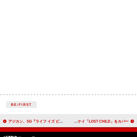
BE:FIRST
アジカン、SG『ライフ イズ ビューティフル』初回生産限定盤“特典Blu-ray”のティザー公開
満島ひかり、藤原 ヒロシ＋大沢 伸一feat.クリスタル・ケイ「LOST CHILD」をカバー