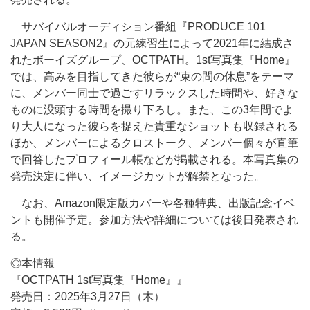
サバイバルオーディション番組『PRODUCE 101
JAPAN SEASON2』の元練習生によって2021年に結成さ
れたボーイズグループ、OCTPATH。1st写真集『Home』
では、高みを目指してきた彼らが“束の間の休息”をテーマ
に、メンバー同士で過ごすリラックスした時間や、好きな
ものに没頭する時間を撮り下ろし。また、この3年間でよ
り大人になった彼らを捉えた貴重なショットも収録される
ほか、メンバーによるクロストーク、メンバー個々が直筆
で回答したプロフィール帳などが掲載される。本写真集の
発売決定に伴い、イメージカットが解禁となった。
なお、Amazon限定版カバーや各種特典、出版記念イベ
ントも開催予定。参加方法や詳細については後日発表され
る。
◎本情報
『OCTPATH 1st写真集『Home』』
発売日：2025年3月27日（木）