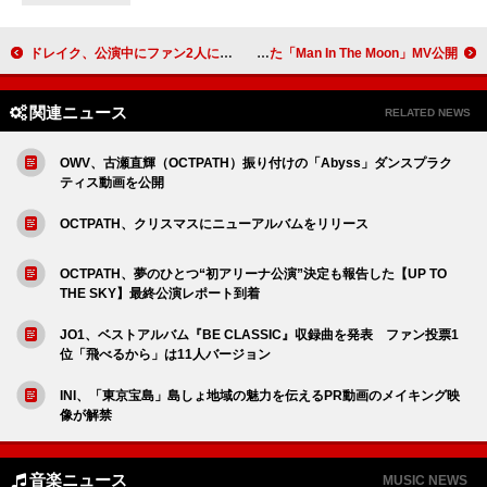
ドレイク、公演中にファン2人に約300万円ずつプレゼント
コールドプレイ、シンガポールで撮影した「Man In The Moon」MV公開
関連ニュース
RELATED NEWS
OWV、古瀬直輝（OCTPATH）振り付けの「Abyss」ダンスプラク
ティス動画を公開
OCTPATH、クリスマスにニューアルバムをリリース
OCTPATH、夢のひとつ“初アリーナ公演”決定も報告した【UP TO
THE SKY】最終公演レポート到着
JO1、ベストアルバム『BE CLASSIC』収録曲を発表 ファン投票1
位「飛べるから」は11人バージョン
INI、「東京宝島」島しょ地域の魅力を伝えるPR動画のメイキング映
像が解禁
音楽ニュース
MUSIC NEWS