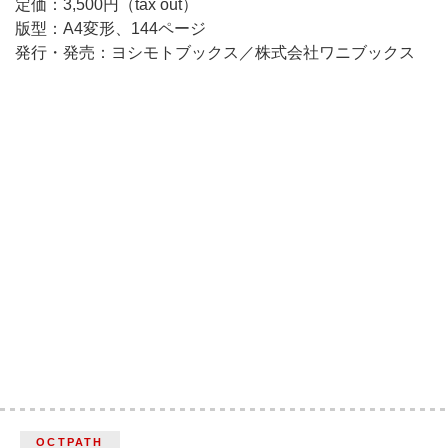
定価：3,500円（tax out）
版型：A4変形、144ページ
発行・発売：ヨシモトブックス／株式会社ワニブックス
OCTPATH