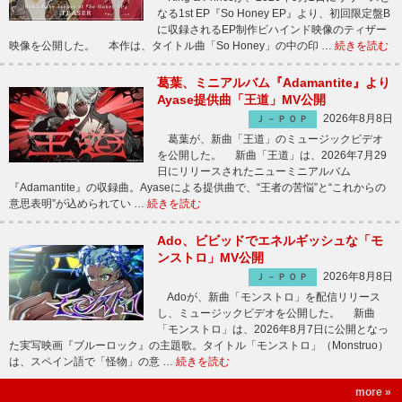
なる1st EP『So Honey EP』より、初回限定盤B
に収録されるEP制作ビハインド映像のティザー
映像を公開した。 本作は、タイトル曲「So Honey」の中の印 …
続きを読む
葛葉、ミニアルバム『Adamantite』より
Ayase提供曲「王道」MV公開
2026年8月8日
Ｊ－ＰＯＰ
葛葉が、新曲「王道」のミュージックビデオ
を公開した。 新曲「王道」は、2026年7月29
日にリリースされたニューミニアルバム
『Adamantite』の収録曲。Ayaseによる提供曲で、“王者の苦悩”と“これからの
意思表明”が込められてい …
続きを読む
Ado、ビビッドでエネルギッシュな「モ
ンストロ」MV公開
2026年8月8日
Ｊ－ＰＯＰ
Adoが、新曲「モンストロ」を配信リリース
し、ミュージックビデオを公開した。 新曲
「モンストロ」は、2026年8月7日に公開となっ
た実写映画『ブルーロック』の主題歌。タイトル「モンストロ」（Monstruo）
は、スペイン語で「怪物」の意 …
続きを読む
more »