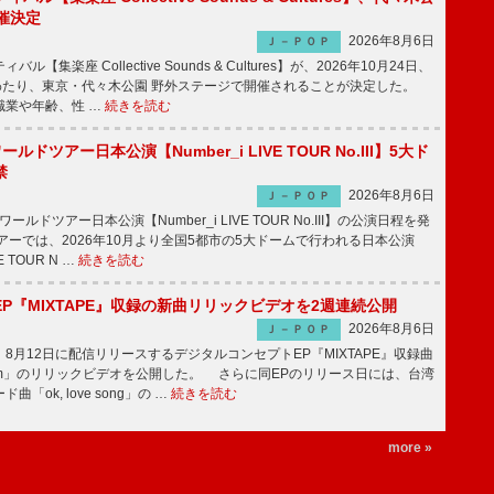
催決定
2026年8月6日
Ｊ－ＰＯＰ
【集楽座 Collective Sounds & Cultures】が、2026年10月24日、
にわたり、東京・代々木公園 野外ステージで開催されることが決定した。
職業や年齢、性 …
続きを読む
ワールドツアー日本公演【Number_i LIVE TOUR No.III】5大ド
禁
2026年8月6日
Ｊ－ＰＯＰ
ワールドツアー日本公演【Number_i LIVE TOUR No.III】の公演日程を発
ーでは、2026年10月より全国5都市の5大ドームで行われる日本公演
VE TOUR N …
続きを読む
P『MIXTAPE』収録の新曲リリックビデオを2週連続公開
2026年8月6日
Ｊ－ＰＯＰ
月12日に配信リリースするデジタルコンセプトEP『MIXTAPE』収録曲
t plum」のリリックビデオを公開した。 さらに同EPのリリース日には、台湾
「ok, love song」の …
続きを読む
more »