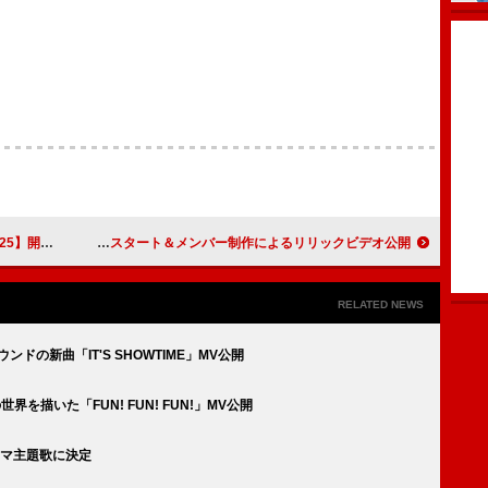
】開催決定
パスピエ、「電影夢想少女」先行配信スタート＆メンバー制作によるリリックビデオ公開
RELATED NEWS
ウンドの新曲「IT'S SHOWTIME」MV公開
界を描いた「FUN! FUN! FUN!」MV公開
」ドラマ主題歌に決定