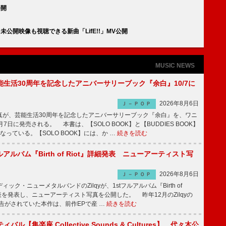
公開
未公開映像も視聴できる新曲「LifE!!」MV公開
MUSIC NEWS
生活30周年を記念したアニバーサリーブック『余白』10/7に
2026年8月6日
Ｊ－ＰＯＰ
が、芸能生活30周年を記念したアニバーサリーブック『余白』を、ワニ
7日に発売される。 本書は、【SOLO BOOK】と【BUDDIES BOOK】
なっている。【SOLO BOOK】には、か …
続きを読む
tフルアルバム『Birth of Riot』詳細発表 ニューアーティスト写
2026年8月6日
Ｊ－ＰＯＰ
ク・ニューメタルバンドのZilqyが、1stフルアルバム『Birth of
発表を発表し、ニューアーティスト写真を公開した。 昨年12月のZilqyの
予告がされていた本作は、前作EPで産 …
続きを読む
ル【集楽座 Collective Sounds & Cultures】、代々木公