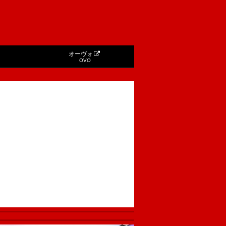
オーヴォ
OVO