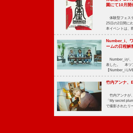
園にて10月開
体験型フェスティバル
25日の2日間
本イベントは、
Number_i、
ームの日程解
Number_iが、
表した。 本ツア
【Number_i LI
竹内アンナ、E
竹内アンナが、8
「My secre
で撮影されたリード曲