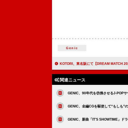
Genic
KOTORI、東名阪にて【DREAM MATCH 2025
関連ニュース
GENIC、90年代を彷彿させるJ-POPサ
GENIC、全編CGを駆使して“もしも”の世
GENIC、新曲「IT'S SHOWTIME