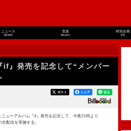
ニュース
音楽
特別企画
NEWS
MUSIC
PR
L『if』発売を記念して“メンバー
へ
ポスト
シェア
送る
たニューアルバム『if』発売を記念して、今夜21時より
全員での生配信を実施する。