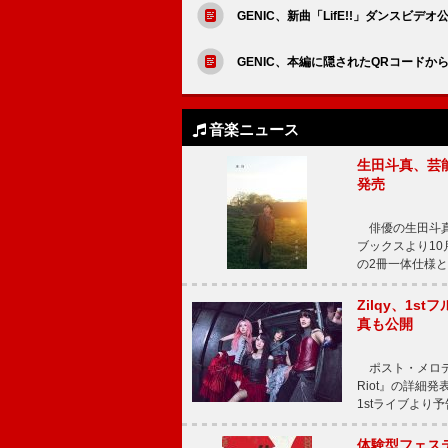
GENIC、新曲「LifE!!」ダンスビデオ
GENIC、本編に隠されたQRコードから
音楽ニュース
生田斗真、芸能
発売
俳優の生田斗真
ブックスより10月
の2冊一体仕様と
Zilqy、1s
真も公開
ポスト・メロディッ
Riot』の詳細
1stライブより
体験型フェスティバ