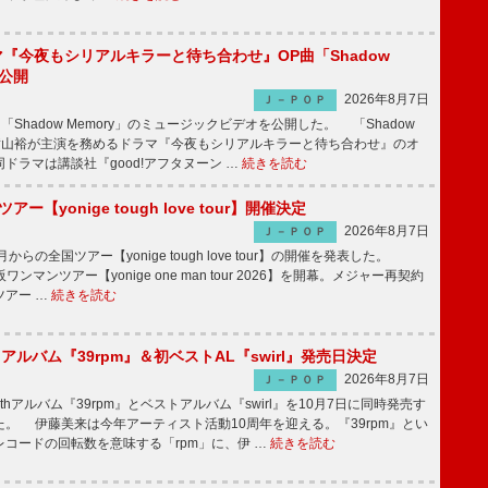
ラマ『今夜もシリアルキラーと待ち合わせ』OP曲「Shadow
V公開
2026年8月7日
Ｊ－ＰＯＰ
「Shadow Memory」のミュージックビデオを公開した。 「Shadow
、横山裕が主演を務めるドラマ『今夜もシリアルキラーと待ち合わせ』のオ
ドラマは講談社『good!アフタヌーン …
続きを読む
ツアー【yonige tough love tour】開催決定
2026年8月7日
Ｊ－ＰＯＰ
月からの全国ツアー【yonige tough love tour】の開催を発表した。
阪ワンマンツアー【yonige one man tour 2026】を開幕。メジャー再契約
ツアー …
続きを読む
hアルバム『39rpm』＆初ベストAL『swirl』発売日決定
2026年8月7日
Ｊ－ＰＯＰ
hアルバム『39rpm』とベストアルバム『swirl』を10月7日に同時発売す
。 伊藤美来は今年アーティスト活動10周年を迎える。『39rpm』とい
コードの回転数を意味する「rpm」に、伊 …
続きを読む