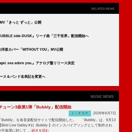
RELATED NEWS
り新作MV「きっと ずっと」公開
BUBBLE side-DUSK』リード曲「三千世界」配信開始へ
の洋楽カバー「WITHOUT YOU」MV公開
l angel. sea adore you.』アナログ盤リリース決定
3月リリース＆バンド名表記を変更へ
MUSIC NEWS
ーチューン3曲第1弾「Bubbly」配信開始
2026年8月7日
Ｊ－ＰＯＰ
Bubbly」を各音楽配信サイトで配信開始した。 「Bubbly」は、9月13
mi Live Galley #11 -Bubbly-】のインスパイアソングとして制作され
や不条理に対して …
続きを読む