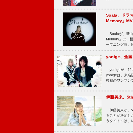
Soala、ド
Memory」M
Soalaが、新曲
Memory」は
ープニング曲。同
yonige、全国
yonigeが、11
yonigeは、東名
後初のワンマン
伊藤美来、5t
伊藤美来が、5t
ることが決定した
うタイトルは、レ