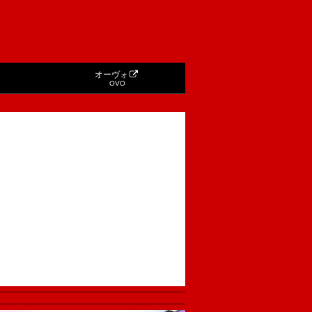
オーヴォ
OVO