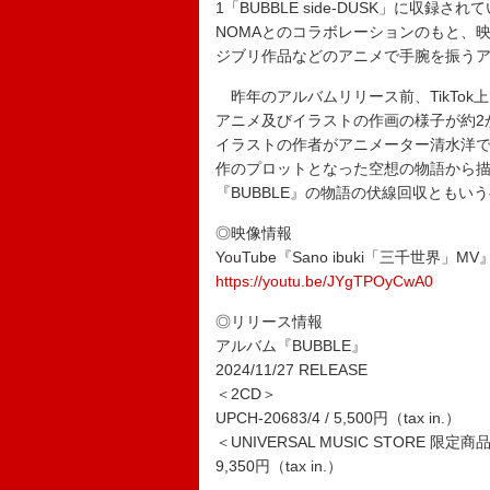
1「BUBBLE side-DUSK」に収
NOMAとのコラボレーションのもと、
ジブリ作品などのアニメで手腕を振う
昨年のアルバムリリース前、TikTo
アニメ及びイラストの作画の様子が約2
イラストの作者がアニメーター清水洋で
作のプロットとなった空想の物語から描
『BUBBLE』の物語の伏線回収ともい
◎映像情報
YouTube『Sano ibuki「三千世界」MV
https://youtu.be/JYgTPOyCwA0
◎リリース情報
アルバム『BUBBLE』
2024/11/27 RELEASE
＜2CD＞
UPCH-20683/4 / 5,500円（tax in.）
＜UNIVERSAL MUSIC STORE 限定
9,350円（tax in.）