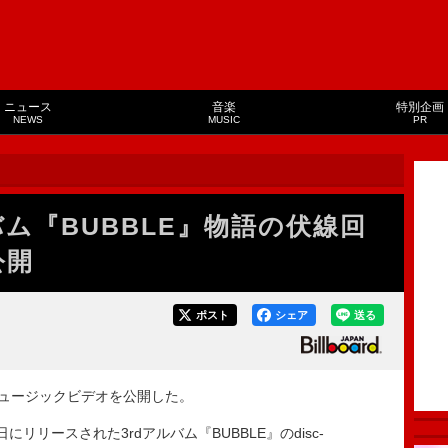
ニュース
音楽
特別企画
NEWS
MUSIC
PR
アルバム『BUBBLE』物語の伏線回
公開
ポスト
シェア
送る
のミュージックビデオを公開した。
にリリースされた3rdアルバム『BUBBLE』のdisc-