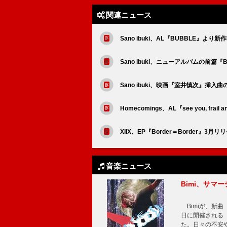
関連ニュース
Sano ibuki、AL『BUBBLE』よ
Sano ibuki、ニューアルバムの前篇『
Sano ibuki、映画『室井慎次』挿入曲
Homecomings、AL『see you, frai
XIIX、EP『Border＝Border』
音楽ニュース
Bimi、サマ
Bimiが、新曲「
日に開催される【Bi
た。日々の不安