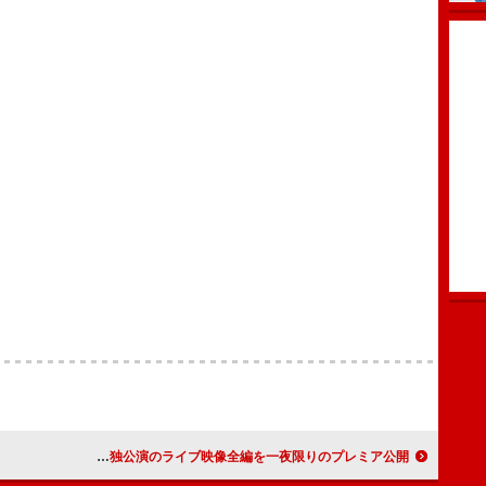
Novel Core、日本武道館単独公演のライブ映像全編を一夜限りのプレミア公開