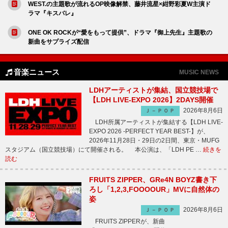
WEST.の主題歌が流れるOP映像解禁、藤井流星×紺野彩夏W主演ド
ラマ『キスバレ』
ONE OK ROCKが“愛をもって提供”、ドラマ『御上先生』主題歌の
新曲をサプライズ配信
音楽ニュース
MUSIC NEWS
LDHアーティストが集結、国立競技場で
【LDH LIVE-EXPO 2026】2DAYS開催
2026年8月6日
Ｊ－ＰＯＰ
LDH所属アーティストが集結する【LDH LIVE-
EXPO 2026 -PERFECT YEAR BEST-】が、
2026年11月28日・29日の2日間、東京・MUFG
スタジアム（国立競技場）にて開催される。 本公演は、「LDH PE …
続きを
読む
FRUITS ZIPPER、GRe4N BOYZ書き下
ろし「1,2,3,FOOOOUR」MVに自然体の
姿
2026年8月6日
Ｊ－ＰＯＰ
FRUITS ZIPPERが、新曲