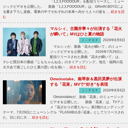
「1,2,3,FOOOOUR」を配信リリースし、ミュー
ジックビデオを公開した。 新曲「1,2,3,FOOOOUR」は、GRe4N BOYZによ
る書き下ろし楽曲。電車の中でそれぞれの未来へ向かう人々の姿を …
続きを読
む
マルシィ、古園井寧々が出演する「花火
が瞬いて」MVはひと夏の物語
2026年8月6日
Ｊ－ＰＯＰ
マルシィが、新曲「花火が瞬いて」のミュー
ジックビデオを公開した。 2026年7月29日に
配信リリースされた新曲「花火が瞬いて」は、
テレビ西日本の番組『じもちゃんねる』のタイアップソング。地元・福岡の花
火大会で過ごしたひと夏の思い出を描い …
続きを読む
Omoinotake、南琴奈＆黒田昊夢が出演
する「花束」MVで“好き”を表現
2026年8月6日
Ｊ－ＰＯＰ
Omoinotakeが、新曲「花束」のミュージック
ビデオを公開した。 新曲「花束」は、TVアニ
メ『花ざかりの君たちへ』第2期のエンディング
テーマ。7月29日にニューシングル『FLASHBULB / 花束』としてリリースされ
た、日に日に大 …
続きを読む