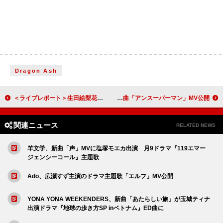
Dragon Ash
＜ライブレポート＞生田絵梨花、カバーや新曲を惜しみなく披露した初ビルボードライブ公演「ステージで聴いてもらう瞬間、報われる」
るぅと（すとぷり）、“挑戦”を優しく後押しする新曲「アンスーパーマン」MV公開
関連ニュース
RELATED NEWS
羊文学、新曲「声」MVに塩塚モエカ出演 月9ドラマ『119エマー
ジェンシーコール』主題歌
Ado、広瀬すず主演のドラマ主題歌「エルフ」MV公開
YONA YONA WEEKENDERS、新曲「あたらしい旅」が玉城ティナ
出演ドラマ『地球の歩き方SP inベトナム』ED曲に