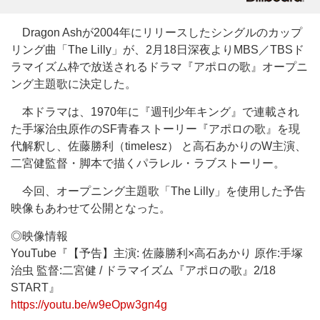
Dragon Ashが2004年にリリースしたシングルのカップ
リング曲「The Lilly」が、2月18日深夜よりMBS／TBSド
ラマイズム枠で放送されるドラマ『アポロの歌』オープニ
ング主題歌に決定した。
本ドラマは、1970年に『週刊少年キング』で連載され
た手塚治虫原作のSF青春ストーリー『アポロの歌』を現
代解釈し、佐藤勝利（timelesz） と高石あかりのW主演、
二宮健監督・脚本で描くパラレル・ラブストーリー。
今回、オープニング主題歌「The Lilly」を使用した予告
映像もあわせて公開となった。
◎映像情報
YouTube『【予告】主演: 佐藤勝利×高石あかり 原作:手塚
治虫 監督:二宮健 / ドラマイズム『アポロの歌』2/18
START』
https://youtu.be/w9eOpw3gn4g