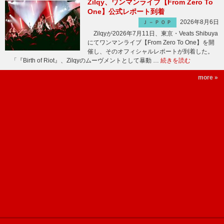
Zilqy、ワンマンライブ【From Zero To
One】公式レポート到着
2026年8月6日
Ｊ－ＰＯＰ
Zilqyが2026年7月11日、東京・Veats Shibuya
にてワンマンライブ【From Zero To One】を開
催し、そのオフィシャルレポートが到着した。
「『Birth of Riot』、Zilqyのムーヴメントとして暴動 …
続きを読む
more »