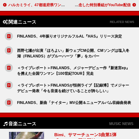
ハルカミライ、47都道府県ワンマンツアー決定
ザ・ウィークエンド、ニューAL『ハリー・アップ・トゥモロー』発売を記念した特別番組がYouTube配信
関連ニュース
RELATED NEWS
FINLANDS、4年振りオリジナルフルAL『HAS』リリース決定
西野七瀬が出演「ほろよい」新ウェブCM公開、CMソングは塩入冬
湖（FINLANDS）がブルーハーツ「夢」をカバー
＜ライブレポート＞FINLANDS、メジャーデビュー作『新迷宮ep』
を携えた全国ワンマン【100世紀TOUR】完走
＜ライブレポート＞FINLANDSが恒例ライブ【記録博】でメジャー
デビュー発表「今も音楽を続けていることが誇らしい」
FINLANDS、新曲「ナイター」MV公開＆ニューアルバム収録曲発表
音楽ニュース
MUSIC NEWS
Bimi、サマーチューン3曲第1弾