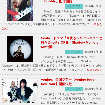
「Bubbly」配信開始
2026年8月7日
Ｊ－ＰＯＰ
Bimiが、新曲「Bubbly」を各音楽配信サイト
で配信開始した。 「Bubbly」は、9月13日に
開催される【Bimi Live Galley #11 -Bubbly-】の
インスパイアソングとして制作された。日々の不安や不条理に対して …
続きを
読む
Soala、ドラマ『今夜もシリアルキラーと
待ち合わせ』OP曲「Shadow Memory」
MV公開
2026年8月7日
Ｊ－ＰＯＰ
Soalaが、新曲「Shadow Memory」のミュー
ジックビデオを公開した。 「Shadow
Memory」は、横山裕が主演を務めるドラマ『今夜もシリアルキラーと待ち合わ
せ』のオープニング曲。同ドラマは講談社『good!アフタヌーン …
続きを読む
yonige、全国ツアー【yonige tough
love tour】開催決定
2026年8月7日
Ｊ－ＰＯＰ
yonigeが、11月からの全国ツアー【yonige
tough love tour】の開催を発表した。 yonige
は、東名阪ワンマンツアー【yonige one man