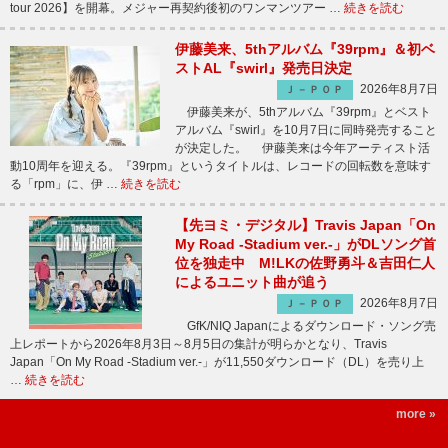
tour 2026】を開幕。メジャー再契約後初のワンマンツアー …
続きを読む
伊藤美来、5thアルバム『39rpm』＆初ベ
ストAL『swirl』発売日決定
2026年8月7日
Ｊ－ＰＯＰ
伊藤美来が、5thアルバム『39rpm』とベスト
アルバム『swirl』を10月7日に同時発売すること
が決定した。 伊藤美来は今年アーティスト活
動10周年を迎える。『39rpm』というタイトルは、レコードの回転数を意味す
る「rpm」に、伊 …
続きを読む
【先ヨミ・デジタル】Travis Japan「On
My Road -Stadium ver.-」がDLソング首
位を独走中 M!LKの佐野勇斗＆吉田仁人
によるユニット曲が追う
2026年8月7日
Ｊ－ＰＯＰ
GfK/NIQ Japanによるダウンロード・ソング売
上レポートから2026年8月3日～8月5日の集計が明らかとなり、Travis
Japan「On My Road -Stadium ver.-」が11,550ダウンロード（DL）を売り上
…
続きを読む
more »