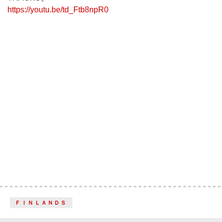
https://youtu.be/td_Ftb8npR0
ＦＩＮＬＡＮＤＳ