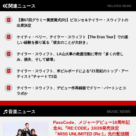
関連ニュース
RELATED NEWS
【第67回グラミー賞授賞式(R)】ビヨンセ＆テイラー・スウィフトの
出席決定
ケイティ・ペリー、テイラー・スウィフト【The Eras Tour】での楽
しい経験を振り返る「彼女のことが大好き」
テイラー・スウィフト、LA山火事の救援活動に寄付「多くの苦し
み、損失、そして破壊」
テイラー・スウィフト、米ビルボードによる“21世紀のトップ・アー
ティスト”チャートで1位
テイラー・スウィフト、デビュー作再録版でドリー・パートンとコ
ラボか
音楽ニュース
MUSIC NEWS
PassCode、メジャーデビュー10周年記
念AL『RE:CODE』10/28発売決定
「MISS UNLIMITED [Re:]」先行配信開