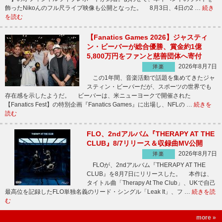
飾ったNikoんのフル尺ライブ映像も公開となった。 8月3日、4日の2 …
続き
を読む
【Fanatics Games 2026】ジャスティ
ン・ビーバーが総合優勝、賞金約1億
5,800万円をファンと慈善団体へ寄付
2026年8月7日
洋楽
この1年間、音楽活動で話題を集めてきたジャ
スティン・ビーバーだが、スポーツの世界でも
存在感を示したようだ。 ビーバーは、米ニューヨークで開催された
【Fanatics Fest】の特別企画『Fanatics Games』に出場し、NFLの …
続きを
読む
FLO、2ndアルバム『THERAPY AT THE
CLUB』8/7リリース＆収録曲MV公開
2026年8月7日
洋楽
FLOが、2ndアルバム『THERAPY AT THE
CLUB』を8月7日にリリースした。 本作は、
タイトル曲「Therapy At The Club」、UKで自己
最高位を記録したFLO単独名義のリード・シングル「Leak It」、フ …
続きを読
む
more »