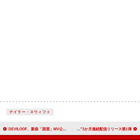
テイラー・スウィフト
DEVILOOF、新曲「因習」MV公開 浅野忠信が特別出演
リーガルリリー、斉藤由貴「卒業」をカバー “卒業ソングカバー”3か月連続配信リリース第1弾