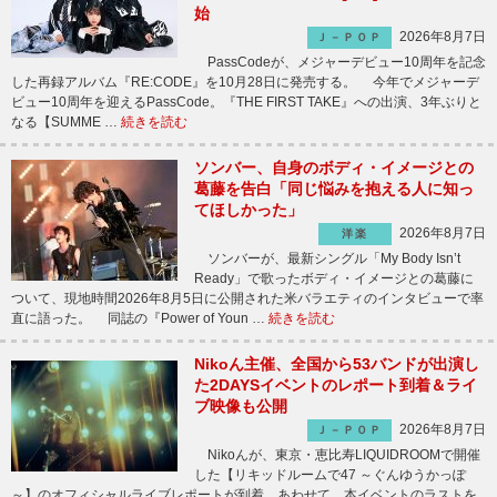
始
2026年8月7日
Ｊ－ＰＯＰ
PassCodeが、メジャーデビュー10周年を記念
した再録アルバム『RE:CODE』を10月28日に発売する。 今年でメジャーデ
ビュー10周年を迎えるPassCode。『THE FIRST TAKE』への出演、3年ぶりと
なる【SUMME …
続きを読む
ソンバー、自身のボディ・イメージとの
葛藤を告白「同じ悩みを抱える人に知っ
てほしかった」
2026年8月7日
洋楽
ソンバーが、最新シングル「My Body Isn’t
Ready」で歌ったボディ・イメージとの葛藤に
ついて、現地時間2026年8月5日に公開された米バラエティのインタビューで率
直に語った。 同誌の『Power of Youn …
続きを読む
Nikoん主催、全国から53バンドが出演し
た2DAYSイベントのレポート到着＆ライ
ブ映像も公開
2026年8月7日
Ｊ－ＰＯＰ
Nikoんが、東京・恵比寿LIQUIDROOMで開催
した【リキッドルームで47 ～ぐんゆうかっぽ
～】のオフィシャルライブレポートが到着。あわせて、本イベントのラストを