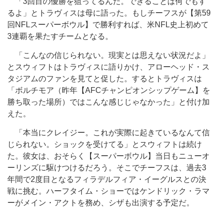
「3回目の優勝を狙ってるんだ。できることは何でもす
るよ」とトラヴィスは母に語った。もしチーフスが【第59
回NFLスーパーボウル】で勝利すれば、米NFL史上初めて
3連覇を果たすチームとなる。
「こんなの信じられない。現実とは思えない状況だよ」
とスウィフトはトラヴィスに語りかけ、アローヘッド・ス
タジアムのファンを見てと促した。するとトラヴィスは
「ボルチモア（昨年【AFCチャンピオンシップゲーム】を
勝ち取った場所）ではこんな感じじゃなかった」と付け加
えた。
「本当にクレイジー。これが実際に起きているなんて信
じられない。ショックを受けてる」とスウィフトは続け
た。彼女は、おそらく【スーパーボウル】当日もニューオ
ーリンズに駆けつけるだろう。そこでチーフスは、過去3
年間で2度目となるフィラデルフィア・イーグルスとの決
戦に挑む。ハーフタイム・ショーではケンドリック・ラマ
ーがメイン・アクトを務め、シザも出演する予定だ。