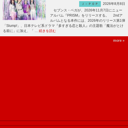
2026年8月8日
Ｊ－ＰＯＰ
セブンス・ベガが、2026年11月7日にニュー
アルバム『PRISM』をリリースする。 2ndア
ルバムとなる本作には、2026年のリリース第1弾
「Slump!」、日本テレビ系ドラマ『多すぎる恋と殺人』の主題歌「魔法がとけ
る前に」に加え、「 …
続きを読む
more »