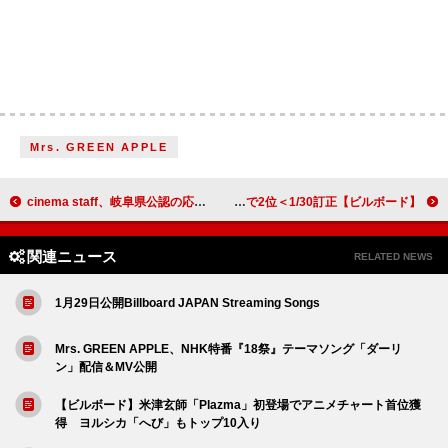
Mrs. GREEN APPLE
cinema staff、岐阜県公認の応援歌「岐路」MV公開 主催フェス最終出演者にユニゾン／ONIGAWARA／envyら
【ビルボード】米津玄師「Plazma」が総合首位デビュー、Mrs. GREEN APPLE「ダーリン」は僅差で2位＜1/30訂正＞
関連ニュース
RELATED NEWS
1月29日公開Billboard JAPAN Streaming Songs
Mrs. GREEN APPLE、NHK特番『18祭』テーマソング「ダーリ
ン」配信＆MV公開
【ビルボード】米津玄師「Plazma」初登場でアニメチャート首位獲
得 ヨルシカ「へび」もトップ10入り