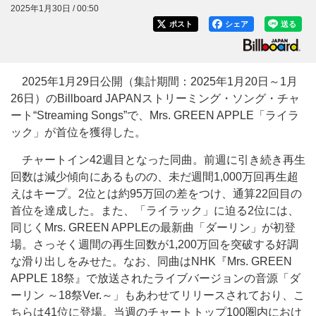
2025年1月30日 / 00:50
ポスト
シェア
送る
2025年1月29日公開（集計期間：2025年1月20日～1月
26日）のBillboard JAPANストリーミング・ソング・チャ
ート“Streaming Songs”で、Mrs. GREEN APPLE「ライラ
ック」が首位を獲得した。
チャートイン42週目となった同曲。前週に引き続き再生
回数は減少傾向にあるものの、未だ週間1,000万回再生超
えはキープ。2位とは約95万回の差をつけ、通算22回目の
首位を達成した。また、「ライラック」に迫る2位には、
同じくMrs. GREEN APPLEの最新曲「ダーリン」が初登
場。さっそく週間の再生回数が1,200万回を突破する好調
な滑り出しをみせた。なお、同曲はNHK『Mrs. GREEN
APPLE 18祭』で放送されたライブバージョンの音源「ダ
ーリン ～18祭Ver.～」もあわせてリリースされており、こ
ちらは41位に登場。当週のチャートトップ100圏内におけ