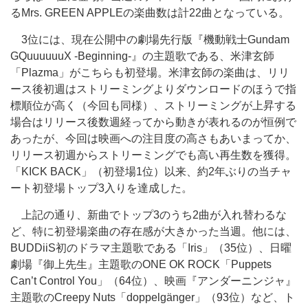
るMrs. GREEN APPLEの楽曲数は計22曲となっている。
3位には、現在公開中の劇場先行版『機動戦士Gundam
GQuuuuuuX -Beginning-』の主題歌である、米津玄師
「Plazma」がこちらも初登場。米津玄師の楽曲は、リリ
ース後初週はストリーミングよりダウンロードのほうで指
標順位が高く（今回も同様）、ストリーミングが上昇する
場合はリリース後数週経ってから動きが表れるのが恒例で
あったが、今回は映画への注目度の高さもあいまってか、
リリース初週からストリーミングでも高い再生数を獲得。
「KICK BACK」（初登場1位）以来、約2年ぶりの当チャ
ート初登場トップ3入りを達成した。
上記の通り、新曲でトップ3のうち2曲が入れ替わるな
ど、特に初登場楽曲の存在感が大きかった当週。他には、
BUDDiiS初のドラマ主題歌である「Iris」（35位）、日曜
劇場『御上先生』主題歌のONE OK ROCK「Puppets
Can’t Control You」（64位）、映画『アンダーニンジャ』
主題歌のCreepy Nuts「doppelgänger」（93位）など、ト