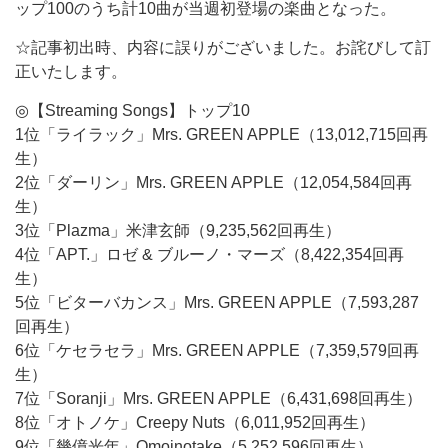
ップ100のうち計10曲が当週初登場の楽曲となった。
☆記事初出時、内容に誤りがございました。お詫びして訂
正いたします。
◎【Streaming Songs】トップ10
1位「ライラック」Mrs. GREEN APPLE（13,012,715回再
生）
2位「ダーリン」Mrs. GREEN APPLE（12,054,584回再
生）
3位「Plazma」米津玄師（9,235,562回再生）
4位「APT.」ロゼ & ブルーノ・マーズ（8,422,354回再
生）
5位「ビターバカンス」Mrs. GREEN APPLE（7,593,287
回再生）
6位「ケセラセラ」Mrs. GREEN APPLE（7,359,579回再
生）
7位「Soranji」Mrs. GREEN APPLE（6,431,698回再生）
8位「オトノケ」Creepy Nuts（6,011,952回再生）
9位「幾億光年」Omoinotake（5,252,596回再生）