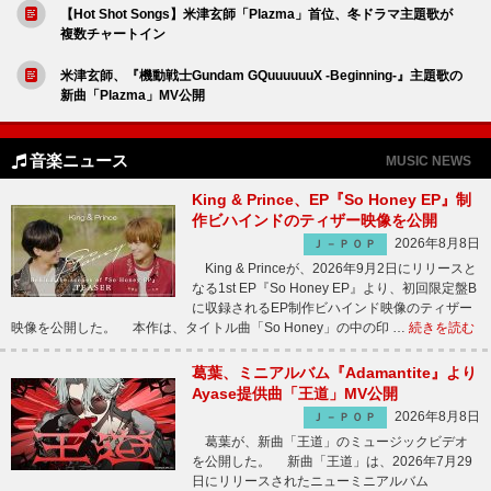
【Hot Shot Songs】米津玄師「Plazma」首位、冬ドラマ主題歌が
複数チャートイン
米津玄師、『機動戦士Gundam GQuuuuuuX -Beginning-』主題歌の
新曲「Plazma」MV公開
音楽ニュース
MUSIC NEWS
King & Prince、EP『So Honey EP』制
作ビハインドのティザー映像を公開
2026年8月8日
Ｊ－ＰＯＰ
King & Princeが、2026年9月2日にリリースと
なる1st EP『So Honey EP』より、初回限定盤B
に収録されるEP制作ビハインド映像のティザー
映像を公開した。 本作は、タイトル曲「So Honey」の中の印 …
続きを読む
葛葉、ミニアルバム『Adamantite』より
Ayase提供曲「王道」MV公開
2026年8月8日
Ｊ－ＰＯＰ
葛葉が、新曲「王道」のミュージックビデオ
を公開した。 新曲「王道」は、2026年7月29
日にリリースされたニューミニアルバム