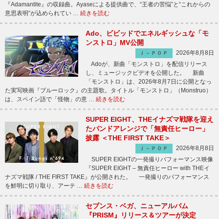
『Adamantite』の収録曲。Ayaseによる提供曲で、“王者の苦悩”と“これからの
意思表明”が込められてい …
続きを読む
Ado、ビビッドでエネルギッシュな「モ
ンストロ」MV公開
2026年8月8日
Ｊ－ＰＯＰ
Adoが、新曲「モンストロ」を配信リリース
し、ミュージックビデオを公開した。 新曲
「モンストロ」は、2026年8月7日に公開となっ
た実写映画『ブルーロック』の主題歌。タイトル「モンストロ」（Monstruo）
は、スペイン語で「怪物」の意 …
続きを読む
SUPER EIGHT、THEイナズマ戦隊を迎え
たバンドアレンジで「無責任ヒーロー」
披露 ＜THE FIRST TAKE＞
2026年8月8日
Ｊ－ＰＯＰ
SUPER EIGHTの一発撮りパフォーマンス映像
『SUPER EIGHT – 無責任ヒーロー with THEイ
ナズマ戦隊 / THE FIRST TAKE』が公開された。 一発撮りのパフォーマンス
を鮮明に切り取り、アーテ …
続きを読む
セブンス・ベガ、ニューアルバム
『PRISM』リリース＆ツアーが決定