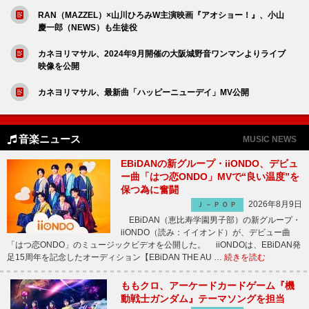
RAN（MAZZEL）×山川ひろみW主演映画『アオショー！』、小山
慶一郎（NEWS）も生徒役
カネヨリマサル、2024年9月開催の大阪城野音ワンマンよりライブ
映像を公開
カネヨリマサル、最新曲「ハッピーニューデイ」MV公開
音楽ニュース
MUSIC NEWS
EBiDANの新グループ・iiONDO、デビュ
ー曲「はつ恋ONDO」MVで“良い温度”を
保つ為に奮闘
2026年8月9日
Ｊ－ＰＯＰ
EBiDAN（恵比寿学園男子部）の新グループ・
iiONDO（読み：イイオンド）が、デビュー曲
「はつ恋ONDO」のミュージックビデオを公開した。 iiONDOは、EBiDAN発
足15周年を記念したオーディション【EBiDAN THE AU …
続きを読む
ももクロ、アーケードカードゲーム『機
動戦士ガンダム』テーマソングを担当