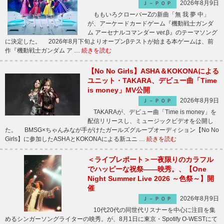
2026年8月9日
Ｊ－ＰＯＰ
ももいろクローバーZの新曲「無 我 夢 中」
が、アーケードカードゲーム『機動戦士ガンダ
ム アーセナルコマンダー ver.β』のテーマソング
に決定した。 2026年8月下旬よりオープンβテストが始まる本ゲームは、前
作『機動戦士ガンダム ア …
続きを読む
【No No Girls】ASHA＆KOKONAによる
ユニット・TAKARA、デビュー曲「Time
is money」MV公開
2026年8月9日
Ｊ－ＰＯＰ
TAKARAが、デビュー曲「Time is money」を
配信リリースし、ミュージックビデオを公開し
た。 BMSG×ちゃんみなが手がけたガールズグループオーディション【No No
Girls】に参加したASHAとKOKONAによる新ユニ …
続きを読む
＜ライブレポート＞一夜限りのカラフル
でハッピーな祝祭――映秀。、【One
Night Summer Live 2026 ～色祭～】開
催
2026年8月9日
Ｊ－ＰＯＰ
10代20代の同世代リスナーを中心に注目を集
めるシンガーソングライターの映秀。が、8月1日に東京・Spotify O-WESTにて