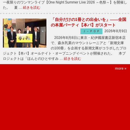
一夜限りのワンマンライブ【One Night Summer Live 2026 ～色祭～】を開催し
た。 夏 …
続きを読む
「自分だけの1冊との出会いを」――全国
の本屋パーティ【本パ】がスタート
2026年8月9日
Ｊ－ＰＯＰ
2026年8月8日に東京・紀伊國屋書店新宿本店
で、森永乳業のマウントレーニアと「新潮文庫
の100冊」を企画する新潮文庫がコラボしたプロ
ジェクト【本パ】オールナイト・オープニングイベントが開催された。 本プ
ロジェクトは「ほんとのひとやすみ …
続きを読む
more »