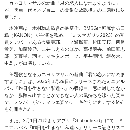
カネヨリマサルの新曲「君の恋人になれますように」
が、映画『代々木ジョニーの憂鬱な放課後』の主題歌に決
定した。
本映画は、木村聡志監督の最新作。BMSGに所属する日
穏（KANON）が主演を務め、【ミスマガジン2023】の受
賞メンバーである今森茉耶、一ノ瀬瑠菜、松田実桜、西尾
希美、加藤綾乃、吉井しえるのほか、高橋璃央、前田旺志
郎、安藤聖、瑚々、マキタスポーツ、平井亜門、綱啓永、
中島歩が出演している。
主題歌となるカネヨリマサルの新曲「君の恋人になれま
すように」は、2025年1月29日にリリースされたミニアル
バム『昨日を生きない私達へ』の収録曲。恋に対してなか
なか一歩踏み出すことができない人の気持ちを綴った楽曲
で、メンバーがパティシエ姿でケーキ作りに奔走するMV
も公開された。
また、2月1日21時よりアプリ『Stationhead』にて、ミ
ニアルバム『昨日を生きない私達へ』リリース記念リスニ