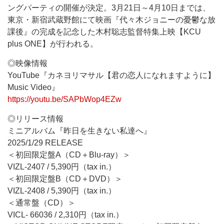
ングパーティの開催が決定。3月21日～4月10日までは、
東京・新宿武蔵野館にて映画『代々木ジョニーの憂鬱な放
課後』の完成を記念した木村聡志監督特集上映【KCU
plus ONE】が行われる。
◎映像情報
YouTube『カネヨリマサル【君の恋人になれますように】
Music Video』
https://youtu.be/SAPbWop4EZw
◎リリース情報
ミニアルバム『昨日を生きない私達へ』
2025/1/29 RELEASE
＜初回限定盤A（CD＋Blu-ray）＞
VIZL-2407 / 5,390円（tax in.）
＜初回限定盤B（CD＋DVD）＞
VIZL-2408 / 5,390円（tax in.）
＜通常盤（CD）＞
VICL- 66036 / 2,310円（tax in.）