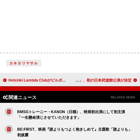
カネヨリマサル
Helsinki Lambda Clubがビルボードライブ初登場、結成12周年を記念したワンマン
Kvi Baba「2番出口を出た所で会おう」、初の日本武道館公演が決定
関連ニュース
RELATED NEWS
BMSGトレーニー・KANON（日穏）、映画初出演にして初主演
「一生懸命演じさせていただきます」
BE:FIRST、映画『誰よりもつよく抱きしめて』主題歌「誰よりも」
初披露