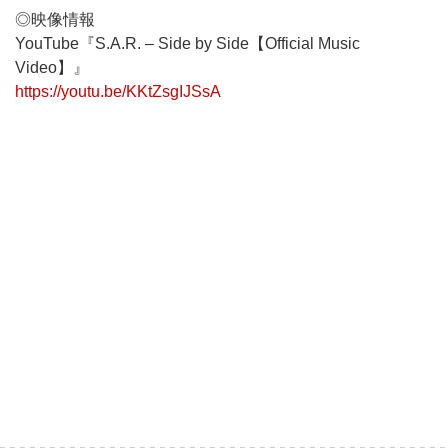
◎映像情報
YouTube『S.A.R. – Side by Side【Official Music
Video】』
https://youtu.be/KKtZsgIJSsA