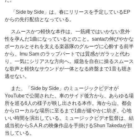
「Side by Side」は、春にリリースを予定しているEP
からの先行配信となっている。
スムースかつ軽快な本作は、一筋縄ではいかない意外
性を孕んだ1曲になっているとのこと。santaの伸びやかな
ボーカルとそれを支える楽器隊のグルーヴに心酔する前半
から、Imu Sam のラップパートでは質感がガラッと代わ
り、一気にシリアスな方向へ。緩急を自在に操るスムース
な歌声と軽快なサウンドが一体となる終盤まで1音も聴き
逃せない。
また、「Side by Side」のミュージックビデオが
YouTubeで公開された。車のサイド後方から、あらゆる場
所を巡る6人の様子が映し出される本作。海から山、都会
からローカルな場所に至るまで1曲が緩やかに紡ぎ、心地
いい時間を演出している。ミュージックビデオ監督は、結
成当初からS.A.R.の映像作品を手掛けるShun Takedaが担
当している。