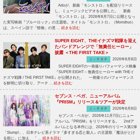
Adoが、新曲「モンストロ」を配信リリース
し、ミュージックビデオを公開した。 新曲
「モンストロ」は、2026年8月7日に公開となっ
た実写映画『ブルーロック』の主題歌。タイトル「モンストロ」（Monstruo）
は、スペイン語で「怪物」の意 …
続きを読む
SUPER EIGHT、THEイナズマ戦隊を迎え
たバンドアレンジで「無責任ヒーロー」
披露 ＜THE FIRST TAKE＞
2026年8月8日
Ｊ－ＰＯＰ
SUPER EIGHTの一発撮りパフォーマンス映像
『SUPER EIGHT – 無責任ヒーロー with THEイ
ナズマ戦隊 / THE FIRST TAKE』が公開された。 一発撮りのパフォーマンス
を鮮明に切り取り、アーテ …
続きを読む
セブンス・ベガ、ニューアルバム
『PRISM』リリース＆ツアーが決定
2026年8月8日
Ｊ－ＰＯＰ
セブンス・ベガが、2026年11月7日にニュー
アルバム『PRISM』をリリースする。 2ndア
ルバムとなる本作には、2026年のリリース第1弾
「Slump!」、日本テレビ系ドラマ『多すぎる恋と殺人』の主題歌「魔法がとけ
る前に」に加え、「 …
続きを読む