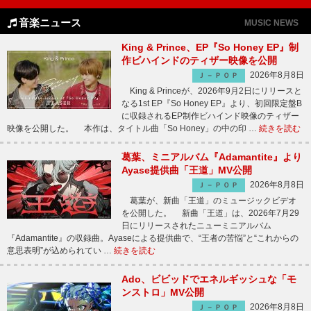
音楽ニュース
MUSIC NEWS
King & Prince、EP『So Honey EP』制
作ビハインドのティザー映像を公開
2026年8月8日
Ｊ－ＰＯＰ
King & Princeが、2026年9月2日にリリースと
なる1st EP『So Honey EP』より、初回限定盤B
に収録されるEP制作ビハインド映像のティザー
映像を公開した。 本作は、タイトル曲「So Honey」の中の印 …
続きを読む
葛葉、ミニアルバム『Adamantite』より
Ayase提供曲「王道」MV公開
2026年8月8日
Ｊ－ＰＯＰ
葛葉が、新曲「王道」のミュージックビデオ
を公開した。 新曲「王道」は、2026年7月29
日にリリースされたニューミニアルバム
『Adamantite』の収録曲。Ayaseによる提供曲で、“王者の苦悩”と“これからの
意思表明”が込められてい …
続きを読む
Ado、ビビッドでエネルギッシュな「モ
ンストロ」MV公開
2026年8月8日
Ｊ－ＰＯＰ