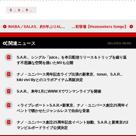
Ｓ．Ａ．Ｒ．
INABA／SALAS、約5年ぶりAL『ATOMIC CHIHUAHUA』2/26リリース決定
【Heatseekers Songs】柊マグネタイト「テトリス」が7週連続首位獲得 TOMOO／Roomiesが初登場
関連ニュース
RELATED NEWS
S.A.R.、シングル「juice」を本日配信リリース＆トリップを繰り返
す不思議な空間を描いたMVも公開
ナノ・ユニバース周年記念ライブ出演の新東京、tonun、S.A.R.、
kiki vivi lilyとのコラボアイテム再販決定
S.A.R.、来年1月にWWW Xでワンマンライブを開催
＜ライブレポート＞S.A.R.×新東京、ナノ・ユニバース創立25周年イ
ベントで聴かせたジャンルレスで自由な音楽
ナノ・ユニバース創立25周年記念イベント始動、S.A.R.と新東京の2
マンビルボードライブ公演決定