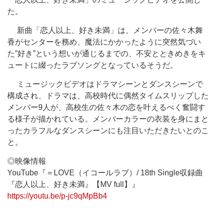
た。
新曲「恋人以上、好き未満」は、メンバーの佐々木舞
香がセンターを務め、魔法にかかったように突然気づい
た”好き”という想いが通じるまでの、不安とときめきをキ
ュートに綴ったラブソングとなっているそうだ。
ミュージックビデオはドラマシーンとダンスシーンで
構成され、ドラマは、高校時代に偶然タイムスリップした
メンバー9人が、高校生の佐々木の恋を叶えるべく奮闘す
る様子が描かれている。メンバーカラーの衣装を身にまと
ったカラフルなダンスシーンにも注目いただきたいとのこ
と。
◎映像情報
YouTube『＝LOVE（イコールラブ）/ 18th Single収録曲
『恋人以上、好き未満』【MV full】』
https://youtu.be/p-jc9qMpBb4