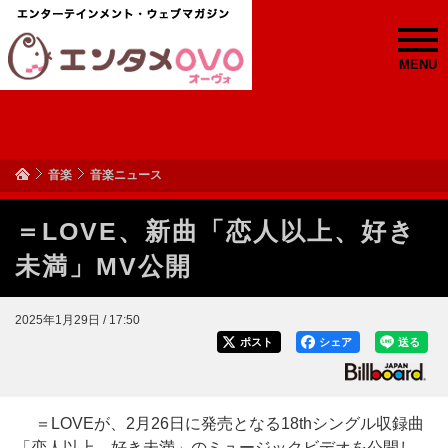
MENU
音楽
音楽ニュース
＝LOVE、新曲「恋人以上、好き
未満」MV公開
2025年1月29日 / 17:50
ポスト
シェア
送る
＝LOVEが、2月26日に発売となる18thシングル収録曲
「恋人以上、好き未満」のミュージックビデオを公開し