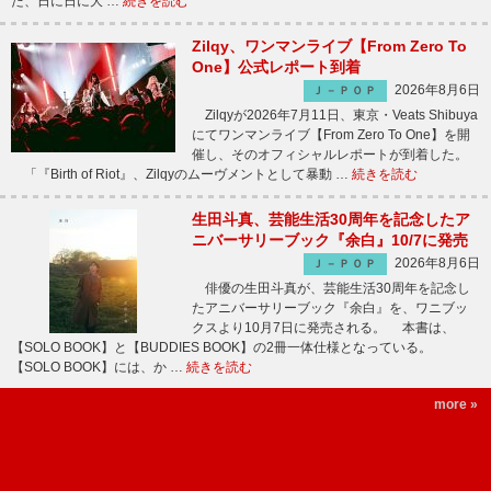
た、日に日に大 …
続きを読む
Zilqy、ワンマンライブ【From Zero To
One】公式レポート到着
2026年8月6日
Ｊ－ＰＯＰ
Zilqyが2026年7月11日、東京・Veats Shibuya
にてワンマンライブ【From Zero To One】を開
催し、そのオフィシャルレポートが到着した。
「『Birth of Riot』、Zilqyのムーヴメントとして暴動 …
続きを読む
生田斗真、芸能生活30周年を記念したア
ニバーサリーブック『余白』10/7に発売
2026年8月6日
Ｊ－ＰＯＰ
俳優の生田斗真が、芸能生活30周年を記念し
たアニバーサリーブック『余白』を、ワニブッ
クスより10月7日に発売される。 本書は、
【SOLO BOOK】と【BUDDIES BOOK】の2冊一体仕様となっている。
【SOLO BOOK】には、か …
続きを読む
more »