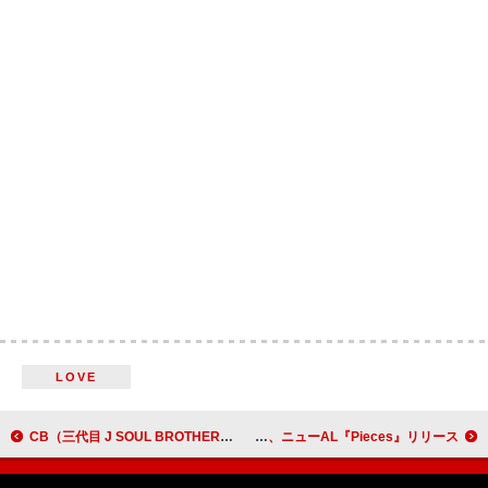
LOVE
CB（三代目 J SOUL BROTHERS・ELLY）、ソロアーティスト名改名後第1弾作品『NEOTOKYO 6 EP』リリース
Omoinotake、ニューAL『Pieces』リリース