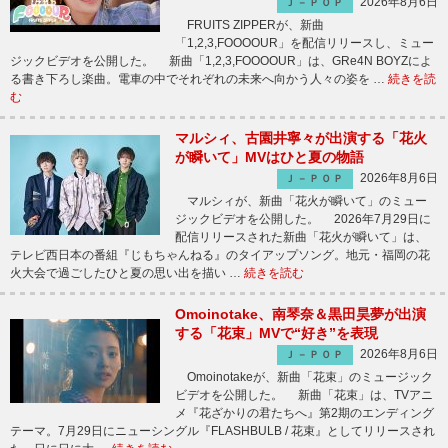
2026年8月6日
Ｊ－ＰＯＰ
FRUITS ZIPPERが、新曲
「1,2,3,FOOOOUR」を配信リリースし、ミュー
ジックビデオを公開した。 新曲「1,2,3,FOOOOUR」は、GRe4N BOYZによ
る書き下ろし楽曲。電車の中でそれぞれの未来へ向かう人々の姿を …
続きを読
む
マルシィ、古園井寧々が出演する「花火
が瞬いて」MVはひと夏の物語
2026年8月6日
Ｊ－ＰＯＰ
マルシィが、新曲「花火が瞬いて」のミュー
ジックビデオを公開した。 2026年7月29日に
配信リリースされた新曲「花火が瞬いて」は、
テレビ西日本の番組『じもちゃんねる』のタイアップソング。地元・福岡の花
火大会で過ごしたひと夏の思い出を描い …
続きを読む
Omoinotake、南琴奈＆黒田昊夢が出演
する「花束」MVで“好き”を表現
2026年8月6日
Ｊ－ＰＯＰ
Omoinotakeが、新曲「花束」のミュージック
ビデオを公開した。 新曲「花束」は、TVアニ
メ『花ざかりの君たちへ』第2期のエンディング
テーマ。7月29日にニューシングル『FLASHBULB / 花束』としてリリースされ