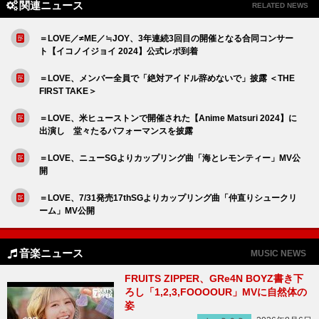
関連ニュース
RELATED NEWS
＝LOVE／≠ME／≒JOY、3年連続3回目の開催となる合同コンサー
ト【イコノイジョイ 2024】公式レポ到着
＝LOVE、メンバー全員で「絶対アイドル辞めないで」披露 ＜THE
FIRST TAKE＞
＝LOVE、米ヒューストンで開催された【Anime Matsuri 2024】に
出演し 堂々たるパフォーマンスを披露
＝LOVE、ニューSGよりカップリング曲「海とレモンティー」MV公
開
＝LOVE、7/31発売17thSGよりカップリング曲「仲直りシュークリ
ーム」MV公開
音楽ニュース
MUSIC NEWS
FRUITS ZIPPER、GRe4N BOYZ書き下
ろし「1,2,3,FOOOOUR」MVに自然体の
姿