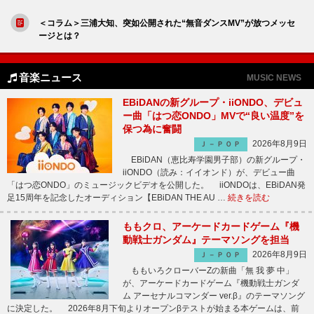
＜コラム＞三浦大知、突如公開された“無音ダンスMV”が放つメッセ
ージとは？
音楽ニュース
MUSIC NEWS
EBiDANの新グループ・iiONDO、デビュ
ー曲「はつ恋ONDO」MVで“良い温度”を
保つ為に奮闘
2026年8月9日
Ｊ－ＰＯＰ
EBiDAN（恵比寿学園男子部）の新グループ・
iiONDO（読み：イイオンド）が、デビュー曲
「はつ恋ONDO」のミュージックビデオを公開した。 iiONDOは、EBiDAN発
足15周年を記念したオーディション【EBiDAN THE AU …
続きを読む
ももクロ、アーケードカードゲーム『機
動戦士ガンダム』テーマソングを担当
2026年8月9日
Ｊ－ＰＯＰ
ももいろクローバーZの新曲「無 我 夢 中」
が、アーケードカードゲーム『機動戦士ガンダ
ム アーセナルコマンダー ver.β』のテーマソング
に決定した。 2026年8月下旬よりオープンβテストが始まる本ゲームは、前