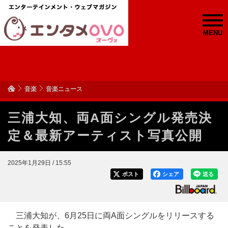
MENU
音楽
音楽ニュース
三浦大知、両A面シングル発売決
定＆最新アーティスト写真公開
2025年1月29日 / 15:55
ポスト
シェア
送る
三浦大知が、6月25日に両A面シングルをリリースする
ことを発表した。