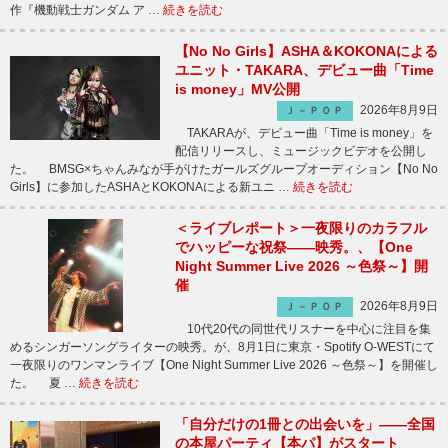
作『機動戦士ガンダム ア …
続きを読む
【No No Girls】ASHA＆KOKONAによる
ユニット・TAKARA、デビュー曲「Time
is money」MV公開
2026年8月9日
Ｊ－ＰＯＰ
TAKARAが、デビュー曲「Time is money」を
配信リリースし、ミュージックビデオを公開し
た。 BMSG×ちゃんみなが手がけたガールズグループオーディション【No No
Girls】に参加したASHAとKOKONAによる新ユニ …
続きを読む
＜ライブレポート＞一夜限りのカラフル
でハッピーな祝祭――映秀。、【One
Night Summer Live 2026 ～色祭～】開
催
2026年8月9日
Ｊ－ＰＯＰ
10代20代の同世代リスナーを中心に注目を集
めるシンガーソングライターの映秀。が、8月1日に東京・Spotify O-WESTにて
一夜限りのワンマンライブ【One Night Summer Live 2026 ～色祭～】を開催し
た。 夏 …
続きを読む
「自分だけの1冊との出会いを」――全国
の本屋パーティ【本パ】がスタート