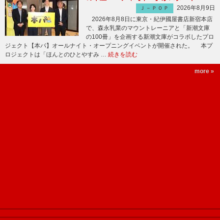
2026年8月9日
Ｊ－ＰＯＰ
2026年8月8日に東京・紀伊國屋書店新宿本店
で、森永乳業のマウントレーニアと「新潮文庫
の100冊」を企画する新潮文庫がコラボしたプロ
ジェクト【本パ】オールナイト・オープニングイベントが開催された。 本プ
ロジェクトは「ほんとのひとやすみ …
続きを読む
more »