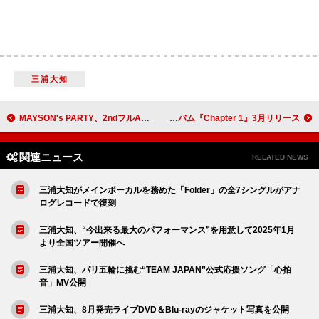
三浦大知
MAYSON's PARTY、2ndフルAL『GO』発売＆コミカル満載の新曲「La-La-La」MV公開
BALLISTIK BOYZ、6年間の軌跡をすべて詰め込んだベストアルバム『Chapter 1』3月リリース
関連ニュース
RELATED NEWS
三浦大知がメインボーカルを務めた「Folder」の全7シングルがアナ
ログレコードで復刻
三浦大知、“今出来る最大のパフォーマンス”を用意して2025年1月
より全国ツアー開催へ
三浦大知、パリ五輪に挑む“TEAM JAPAN”公式応援ソング「心拍
音」MV公開
三浦大知、8月発売ライブDVD＆Blu-rayのジャケット写真を公開