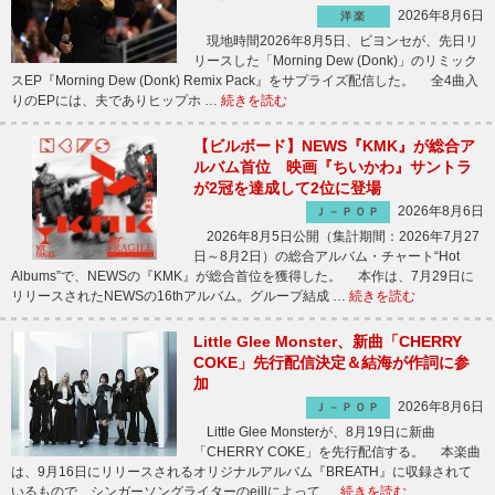
2026年8月6日
洋楽
現地時間2026年8月5日、ビヨンセが、先日リ
リースした「Morning Dew (Donk)」のリミック
スEP『Morning Dew (Donk) Remix Pack』をサプライズ配信した。 全4曲入
りのEPには、夫でありヒップホ …
続きを読む
【ビルボード】NEWS『KMK』が総合ア
ルバム首位 映画『ちいかわ』サントラ
が2冠を達成して2位に登場
2026年8月6日
Ｊ－ＰＯＰ
2026年8月5日公開（集計期間：2026年7月27
日～8月2日）の総合アルバム・チャート“Hot
Albums”で、NEWSの『KMK』が総合首位を獲得した。 本作は、7月29日に
リリースされたNEWSの16thアルバム。グループ結成 …
続きを読む
Little Glee Monster、新曲「CHERRY
COKE」先行配信決定＆結海が作詞に参
加
2026年8月6日
Ｊ－ＰＯＰ
Little Glee Monsterが、8月19日に新曲
「CHERRY COKE」を先行配信する。 本楽曲
は、9月16日にリリースされるオリジナルアルバム『BREATH』に収録されて
いるもので、シンガーソングライターのeillによって …
続きを読む