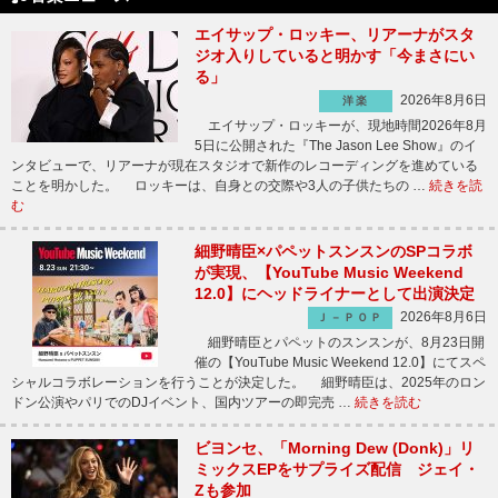
エイサップ・ロッキー、リアーナがスタ
ジオ入りしていると明かす「今まさにい
る」
2026年8月6日
洋楽
エイサップ・ロッキーが、現地時間2026年8月
5日に公開された『The Jason Lee Show』のイ
ンタビューで、リアーナが現在スタジオで新作のレコーディングを進めている
ことを明かした。 ロッキーは、自身との交際や3人の子供たちの …
続きを読
む
細野晴臣×パペットスンスンのSPコラボ
が実現、【YouTube Music Weekend
12.0】にヘッドライナーとして出演決定
2026年8月6日
Ｊ－ＰＯＰ
細野晴臣とパペットのスンスンが、8月23日開
催の【YouTube Music Weekend 12.0】にてスペ
シャルコラボレーションを行うことが決定した。 細野晴臣は、2025年のロン
ドン公演やパリでのDJイベント、国内ツアーの即完売 …
続きを読む
ビヨンセ、「Morning Dew (Donk)」リ
ミックスEPをサプライズ配信 ジェイ・
Zも参加