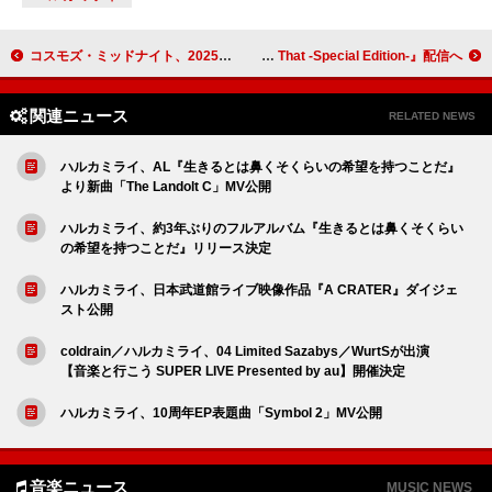
コスモズ・ミッドナイト、2025年4月にバンド・セットでの来日公演決定
北山宏光、3rdシングル発売日にデジタルEP『Just Like That -Special Edition-』配信へ
関連ニュース
RELATED NEWS
ハルカミライ、AL『生きるとは鼻くそくらいの希望を持つことだ』
より新曲「The Landolt C」MV公開
ハルカミライ、約3年ぶりのフルアルバム『生きるとは鼻くそくらい
の希望を持つことだ』リリース決定
ハルカミライ、日本武道館ライブ映像作品『A CRATER』ダイジェ
スト公開
coldrain／ハルカミライ、04 Limited Sazabys／WurtSが出演
【音楽と行こう SUPER LIVE Presented by au】開催決定
ハルカミライ、10周年EP表題曲「Symbol 2」MV公開
音楽ニュース
MUSIC NEWS