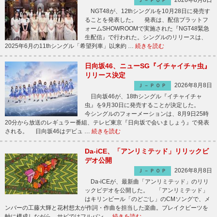
2026年8月8日
Ｊ－ＰＯＰ
NGT48が、12thシングルを10月28日に発売す
ることを発表した。 発表は、配信プラットフ
ォームSHOWROOMで実施された『NGT48緊急
生配信』で行われた。シングルのリリースは、
2025年6月の11thシングル「希望列車」以来約 …
続きを読む
日向坂46、ニューSG『イチャイチャ虫』
リリース決定
2026年8月8日
Ｊ－ＰＯＰ
日向坂46が、18thシングル『イチャイチャ
虫』を9月30日に発売することが決定した。
今シングルのフォーメーションは、8月9日25時
20分から放送のレギュラー番組、テレビ東京『日向坂で会いましょう』で発表
される。 日向坂46はデビュ …
続きを読む
Da-iCE、「アンリミテッド」リリックビ
デオ公開
2026年8月8日
Ｊ－ＰＯＰ
Da-iCEが、最新曲「アンリミテッド」のリリ
ックビデオを公開した。 「アンリミテッド」
はキリンビール「のどごし」のCMソングで、メ
ンバーの工藤大輝と花村想太が作詞・作曲を担当した楽曲。ブレイクビーツを
軸に構成しながら、サビではフルバン …
続きを読む