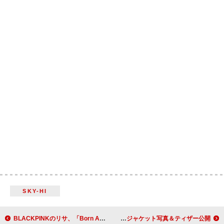
SKY-HI
BLACKPINKのリサ、「Born Again」でコラボするドージャ・キャットは“夢の”デュエット・パートナーと語る
SCANDAL、3か月連続配信リリース第2弾「どうかしてるって」のジャケット写真＆ティザー公開