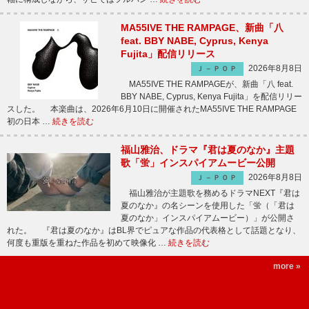
MA55IVE THE RAMPAGE、新曲「八
feat. BBY NABE, Cyprus, Kenya
Fujita」配信リリース
2026年8月8日
Ｊ－ＰＯＰ
MA55IVE THE RAMPAGEが、新曲「八 feat.
BBY NABE, Cyprus, Kenya Fujita」を配信リリー
スした。 本楽曲は、2026年6月10日に開催されたMA55IVE THE RAMPAGE
初の日本 …
続きを読む
福山雅治、ドラマ『君は夏のなか』主題
歌「蛍」インスパイアムービー公開
2026年8月8日
Ｊ－ＰＯＰ
福山雅治が主題歌を務めるドラマNEXT『君は
夏のなか』の名シーンを使用した「蛍（「君は
夏のなか」インスパイアムービー）」が公開さ
れた。 『君は夏のなか』はBL界でピュアな作品の代表格として話題となり、
何度も重版を重ねた作品を初めて映像化 …
続きを読む
more »