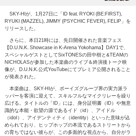
SKY-HIが、1月27日に「ID feat. RYOKI (BE:FIRST),
RYUKI (MAZZEL), JIMMY (PSYCHIC FEVER), FELIP」を
リリースした。
さらに、本日21時には、先日開催された音楽フェス
【D.U.N.K. Showcase in K-Arena Yokohama】DAY1で、
スペシャルゲストとしてSixTONESの田中樹と&TEAMの
NICHOLASが参加した本楽曲のライブ＆終演後トーク映
像が、D.U.N.K.公式YouTubeにてプレミア公開されること
が発表された。
本楽曲は、SKY-HIが、ボーイズグループ界の実力派ラ
ッパーを客演に迎えて、スキルフルなマイクリレーを繰り
広げる。タイトルの「ID」には、身分証明書（ID）や無意
識的な本能・欲望の源であるイド（id）、アイドル
（idol）、アイデンティティ（identity）といった意味が込
められており、ヒップホップの本流であるストリートから
の育ちではない彼らが、この多面的な視点から、自分がラ