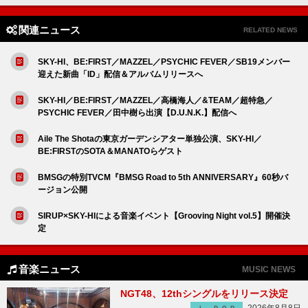
関連ニュース
RELATED NEWS
SKY-HI、BE:FIRST／MAZZEL／PSYCHIC FEVER／SB19メンバー
迎えた新曲「ID」配信＆アルバムリリースへ
SKY-HI／BE:FIRST／MAZZEL／高橋海人／&TEAM／超特急／
PSYCHIC FEVER／田中樹ら出演【D.U.N.K.】配信へ
Aile The Shotaの東京ガーデンシアター単独公演、SKY-HI／
BE:FIRSTのSOTA＆MANATOらゲスト
BMSGの特別TVCM『BMSG Road to 5th ANNIVERSARY』60秒バ
ージョン公開
SIRUP×SKY-HIによる音楽イベント【Grooving Night vol.5】開催決
定
音楽ニュース
MUSIC NEWS
NGT48、12thシングルをリリース決定