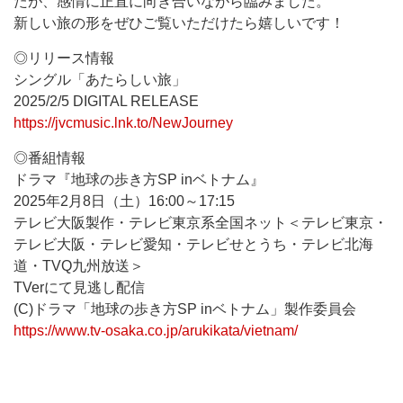
たが、感情に正直に向き合いながら臨みました。
新しい旅の形をぜひご覧いただけたら嬉しいです！
◎リリース情報
シングル「あたらしい旅」
2025/2/5 DIGITAL RELEASE
https://jvcmusic.lnk.to/NewJourney
◎番組情報
ドラマ『地球の歩き方SP inベトナム』
2025年2月8日（土）16:00～17:15
テレビ大阪製作・テレビ東京系全国ネット＜テレビ東京・
テレビ大阪・テレビ愛知・テレビせとうち・テレビ北海
道・TVQ九州放送＞
TVerにて見逃し配信
(C)ドラマ「地球の歩き方SP inベトナム」製作委員会
https://www.tv-osaka.co.jp/arukikata/vietnam/