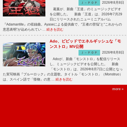
2026年8月8日
Ｊ－ＰＯＰ
葛葉が、新曲「王道」のミュージックビデオ
を公開した。 新曲「王道」は、2026年7月29
日にリリースされたニューミニアルバム
『Adamantite』の収録曲。Ayaseによる提供曲で、“王者の苦悩”と“これからの
意思表明”が込められてい …
続きを読む
Ado、ビビッドでエネルギッシュな「モ
ンストロ」MV公開
2026年8月8日
Ｊ－ＰＯＰ
Adoが、新曲「モンストロ」を配信リリース
し、ミュージックビデオを公開した。 新曲
「モンストロ」は、2026年8月7日に公開となっ
た実写映画『ブルーロック』の主題歌。タイトル「モンストロ」（Monstruo）
は、スペイン語で「怪物」の意 …
続きを読む
more »