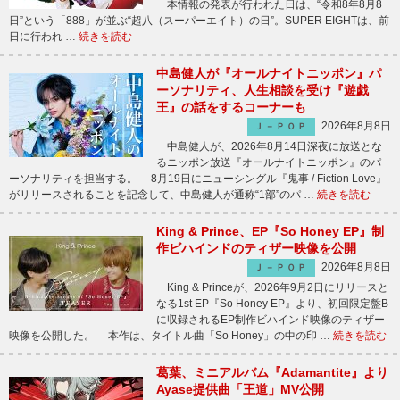
本情報の発表が行われた日は、“令和8年8月8
日”という「888」が並ぶ“超八（スーパーエイト）の日”。SUPER EIGHTは、前
日に行われ …
続きを読む
中島健人が『オールナイトニッポン』パ
ーソナリティ、人生相談を受け『遊戯
王』の話をするコーナーも
2026年8月8日
Ｊ－ＰＯＰ
中島健人が、2026年8月14日深夜に放送とな
るニッポン放送『オールナイトニッポン』のパ
ーソナリティを担当する。 8月19日にニューシングル『鬼事 / Fiction Love』
がリリースされることを記念して、中島健人が通称“1部”のパ …
続きを読む
King & Prince、EP『So Honey EP』制
作ビハインドのティザー映像を公開
2026年8月8日
Ｊ－ＰＯＰ
King & Princeが、2026年9月2日にリリースと
なる1st EP『So Honey EP』より、初回限定盤B
に収録されるEP制作ビハインド映像のティザー
映像を公開した。 本作は、タイトル曲「So Honey」の中の印 …
続きを読む
葛葉、ミニアルバム『Adamantite』より
Ayase提供曲「王道」MV公開