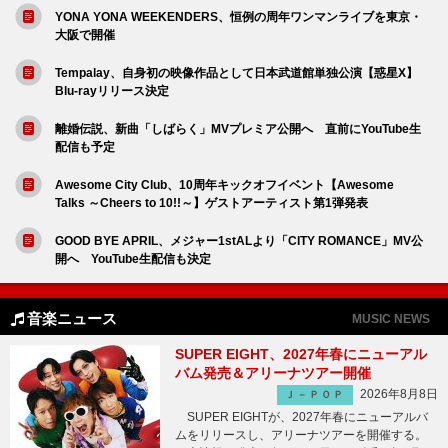
YONA YONA WEEKENDERS、恒例の周年ワンマンライブを東京・
大阪で開催
Tempalay、自身初の映像作品として日本武道館単独公演【惑星X】
Blu-rayリリース決定
離婚伝説、新曲「しばらく」MVプレミア公開へ 直前にYouTube生
配信も予定
Awesome City Club、10周年キックオフイベント【Awesome
Talks ～Cheers to 10!!～】ゲストアーティスト第1弾発表
GOOD BYE APRIL、メジャー1stALより「CITY ROMANCE」MV公
開へ YouTube生配信も決定
音楽ニュース
MUSIC NEWS
SUPER EIGHT、2027年春にニューアル
バム発売＆アリーナツアー開催
2026年8月8日
Ｊ－ＰＯＰ
SUPER EIGHTが、2027年春にニューアルバ
ムをリリースし、アリーナツアーを開催する。