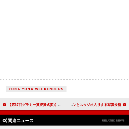
YONA YONA WEEKENDERS
【第67回グラミー賞授賞式(R)】ビヨンセ＆テイラー・スウィフトの出席決定
ソランジュ、新しい音楽を制作中か ピエール・ボーンとスタジオ入りする写真投稿
関連ニュース
RELATED NEWS