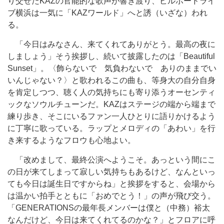
り交ぜたKAZの官能的な歌声が響き渡り、ビルボードライ
ブ横浜は一気に「KAZワールド」へと誘（いざな）われ
る。
「今日はみなさん、来てくれてありがとう。最高の夜に
しましょう」そう挨拶し、続いて披露したのは「Beautiful
Sunset」。〈飾らないで 気負わないで ありのままでい
いんじゃない？〉と歌われるこの曲も、等身大の自分自身
を肯定しつつ、聴く人の気持ちにも寄り添うオーセンティ
ックなソウルチューンだ。KAZはステージの端から端まで
練り歩き、そこにいるファン一人ひとりに語りかけるよう
に丁寧に歌っている。ラップとメロディの「あわい」を行
き来するようなフロウも心地よい。
「改めまして、最終公演へようこそ。あっという間にこ
の日が来てしまって寂しい気持ちもあるけど、なんといっ
ても今日は誕生日ですからね」と挨拶をすると、会場から
は温かい拍手とともに「おめでとう！」の声が飛び交う。
「GENERATIONSの最年長メンバーは僕と（中務）裕太
なんだけど、今日は来てくれてるのかな？」とフロアに呼