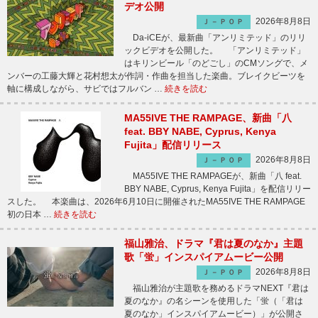
デオ公開
2026年8月8日
Ｊ－ＰＯＰ
Da-iCEが、最新曲「アンリミテッド」のリリ
ックビデオを公開した。 「アンリミテッド」
はキリンビール「のどごし」のCMソングで、メ
ンバーの工藤大輝と花村想太が作詞・作曲を担当した楽曲。ブレイクビーツを
軸に構成しながら、サビではフルバン …
続きを読む
MA55IVE THE RAMPAGE、新曲「八
feat. BBY NABE, Cyprus, Kenya
Fujita」配信リリース
2026年8月8日
Ｊ－ＰＯＰ
MA55IVE THE RAMPAGEが、新曲「八 feat.
BBY NABE, Cyprus, Kenya Fujita」を配信リリー
スした。 本楽曲は、2026年6月10日に開催されたMA55IVE THE RAMPAGE
初の日本 …
続きを読む
福山雅治、ドラマ『君は夏のなか』主題
歌「蛍」インスパイアムービー公開
2026年8月8日
Ｊ－ＰＯＰ
福山雅治が主題歌を務めるドラマNEXT『君は
夏のなか』の名シーンを使用した「蛍（「君は
夏のなか」インスパイアムービー）」が公開さ