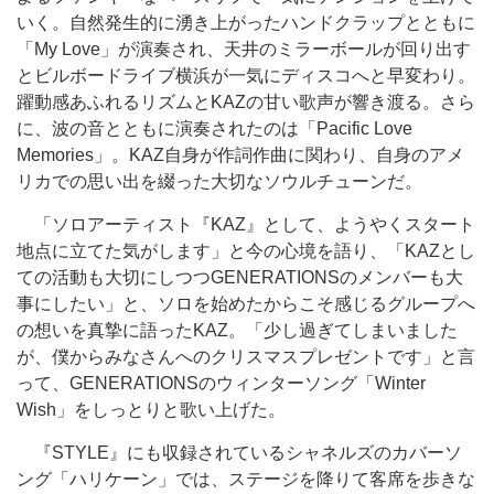
いく。自然発生的に湧き上がったハンドクラップとともに
「My Love」が演奏され、天井のミラーボールが回り出す
とビルボードライブ横浜が一気にディスコへと早変わり。
躍動感あふれるリズムとKAZの甘い歌声が響き渡る。さら
に、波の音とともに演奏されたのは「Pacific Love
Memories」。KAZ自身が作詞作曲に関わり、自身のアメ
リカでの思い出を綴った大切なソウルチューンだ。
「ソロアーティスト『KAZ』として、ようやくスタート
地点に立てた気がします」と今の心境を語り、「KAZとし
ての活動も大切にしつつGENERATIONSのメンバーも大
事にしたい」と、ソロを始めたからこそ感じるグループへ
の想いを真摯に語ったKAZ。「少し過ぎてしまいました
が、僕からみなさんへのクリスマスプレゼントです」と言
って、GENERATIONSのウィンターソング「Winter
Wish」をしっとりと歌い上げた。
『STYLE』にも収録されているシャネルズのカバーソ
ング「ハリケーン」では、ステージを降りて客席を歩きな