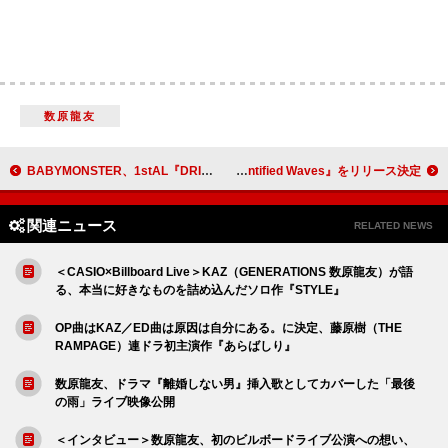
数原龍友
BABYMONSTER、1stAL『DRIP』収録曲「Really Like You」のMVビハインド映像を公開
XG、最新作『XDM Unidentified Waves』をリリース決定
関連ニュース
RELATED NEWS
＜CASIO×Billboard Live＞KAZ（GENERATIONS 数原龍友）が語
る、本当に好きなものを詰め込んだソロ作『STYLE』
OP曲はKAZ／ED曲は原因は自分にある。に決定、藤原樹（THE
RAMPAGE）連ドラ初主演作『あらばしり』
数原龍友、ドラマ『離婚しない男』挿入歌としてカバーした「最後
の雨」ライブ映像公開
＜インタビュー＞数原龍友、初のビルボードライブ公演への想い、