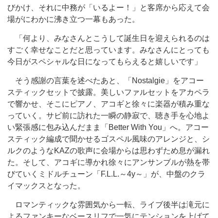
びかけ、それに中務が「いるよー！」と客席から応えて会
場がにわかに沸き立つ一幕もあった。
「何より、みなさんとこうして誕生日を迎えられるのは
すごく幸せなことだと思っています。みなさんにとっても
今日がスペシャルな日になってもらえると嬉しいです」
そう感謝の言葉を述べたあと、「Nostalgie」をアコー
スティックセットで披露。美しいファルセットをアカペラ
で響かせ、そこにピアノ、アコギと徐々に楽器が積み重な
っていく。サビ前に訪れた一瞬の静寂で、聴き手を心地よ
い緊張感に包み込んだまま「Better With You」へ。アコー
スティック編成で聞かせるゴスペル風味のアレンジと、シ
ルクのようなKAZの歌声に会場からは思わずため息が漏れ
た。そして、アコギに導かれ徐々にアンサンブルが熱を帯
びていくミドルチューン「F.L.L.～4y～」が、中盤のクラ
イマックスとなった。
ロマンティックな雰囲気から一転、ライブ後半は滝元に
よるファンキーなベースリフで一気にテンションを上げて