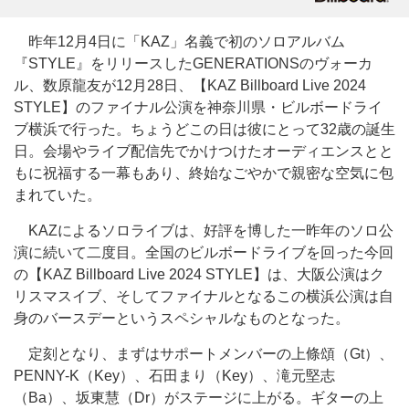
昨年12月4日に「KAZ」名義で初のソロアルバム
『STYLE』をリリースしたGENERATIONSのヴォーカ
ル、数原龍友が12月28日、【KAZ Billboard Live 2024
STYLE】のファイナル公演を神奈川県・ビルボードライ
ブ横浜で行った。ちょうどこの日は彼にとって32歳の誕生
日。会場やライブ配信先でかけつけたオーディエンスとと
もに祝福する一幕もあり、終始なごやかで親密な空気に包
まれていた。
KAZによるソロライブは、好評を博した
一昨年
のソロ公
演に続いて二度目。全国のビルボードライブを回
った
今回
の【KAZ Billboard Live 2024 STYLE】は、大阪公演はク
リスマスイブ、そしてファイナルとなるこの横浜公演は自
身のバースデーというスペシャルなものとなった。
定刻となり、まずはサポートメンバーの上條頌（Gt）、
PENNY-K（Key）、石田まり（Key）、滝元堅志
（Ba）、坂東慧（Dr）がステージに上がる。ギターの上