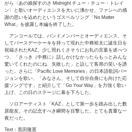
がら〈あの娘探すのさ Midnight チュー・チュー・トレイ
ン〉と歌いオーディエンスを大いに沸かせ、ファンへの感
謝の思いを込めたというゴスペルソング「No Matter
What」を披露し本編を終了した。
アンコールでは、バンドメンバーとオーディエンス、そ
してバースデーケーキを持って現れた中務裕太に誕生日を
祝福されたKAZ。少し照れくさそうにお礼の言葉を述べつ
つ、「さっき（中務に）話しかけなかったらもっとみんな
驚いてくれたのにね、失敗した」と話して客席の笑いを誘
った。さらに「Pacific Love Memories」の日本語歌詞バー
ジョンを歌い、「みなさん、そして自分自身にも向けた応
援ソングです」と紹介して「Go Your Way」を力強く歌い
上げ、この日のステージに幕を下ろした。
ソロアーティスト「KAZ」として第一歩を踏み出した数
原龍友。その記念すべき瞬間を目撃した、とても貴重な一
夜だった。
Text：黒田隆憲