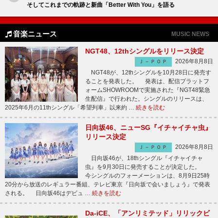
そしてこれまでの軌跡と新曲「Better With You」を語る
音楽ニュース
MUSIC NEWS
NGT48、12thシングルをリリース決定
2026年8月8日
Ｊ－ＰＯＰ
NGT48が、12thシングルを10月28日に発売す
ることを発表した。 発表は、配信プラットフ
ォームSHOWROOMで実施された『NGT48緊急
生配信』で行われた。シングルのリリースは、
2025年6月の11thシングル「希望列車」以来約 …
続きを読む
日向坂46、ニューSG『イチャイチャ虫』
リリース決定
2026年8月8日
Ｊ－ＰＯＰ
日向坂46が、18thシングル『イチャイチャ
虫』を9月30日に発売することが決定した。
今シングルのフォーメーションは、8月9日25時
20分から放送のレギュラー番組、テレビ東京『日向坂で会いましょう』で発表
される。 日向坂46はデビュ …
続きを読む
Da-iCE、「アンリミテッド」リリックビ