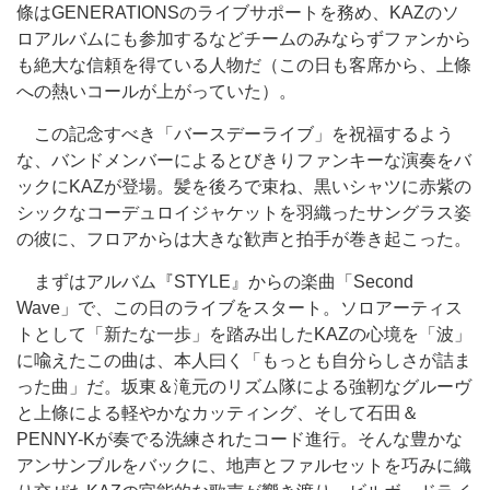
條はGENERATIONSのライブサポートを務め、KAZのソ
ロアルバムにも参加するなどチームのみならずファンから
も絶大な信頼を得ている人物だ（この日も客席から、上條
への熱いコールが上がっていた）。
この記念すべき「バースデーライブ」を祝福するよう
な、バンドメンバーによるとびきりファンキーな演奏をバ
ックにKAZが登場。髪を後ろで束ね、黒いシャツに赤紫の
シックなコーデュロイジャケットを羽織ったサングラス姿
の彼に、フロアからは大きな歓声と拍手が巻き起こった。
まずはアルバム『STYLE』からの楽曲「Second
Wave」で、この日のライブをスタート。ソロアーティス
トとして「新たな一歩」を踏み出したKAZの心境を「波」
に喩えたこの曲は、本人曰く「もっとも自分らしさが詰ま
った曲」だ。坂東＆滝元のリズム隊による強靭なグルーヴ
と上條による軽やかなカッティング、そして石田＆
PENNY-Kが奏でる洗練されたコード進行。そんな豊かな
アンサンブルをバックに、地声とファルセットを巧みに織