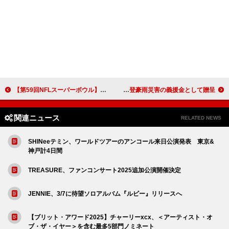
【第59回NFLスーパーボウル】ケンドリック・ラマーのハーフタイム・ショーにシザが出演決定
STARTO ENTERTAINMENT、シングル「WE ARE」の収益金1億円を能登半島地震および奥能登豪雨災害の義援金として贈呈
関連ニュース
RELATED NEWS
SHINeeテミン、ワールドツアーのアンコール来日公演発表 東京&
神戸計4日間
TREASURE、ファンコンサート2025追加公演開催決定
JENNIE、3/7に待望ソロアルバム『ルビー』リリースへ
【ブリット・アワード2025】チャーリーxcx、＜アーティスト・オ
ブ・ザ・イヤー＞を含む最多5部門ノミネート