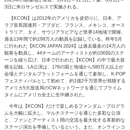
3日に米ロサンゼルスで実施される。
【KCON】は2012年のアメリカを皮切りに、日本、ア
ラブ首長国連邦・アブダビ、フランス、メキシコ、オース
トラリア、タイ、サウジアラビアなど世界14地域で開催、
過去13年間で約199万人の動員を記録している。昨年5月
に行われた【KCON JAPAN 2024】は過去最多の14万人の
観客を動員し、44チームのアーティストが約100回のステ
ージを繰り広げ、日本で行われた【KCON】の中で最大規
模を記録。LA公演は、176の国と地域から580万人以上が
会場とデジタルプラットフォームを通じて参加し、K-POP
フェスティバルとして初めて、約1億2千万世帯が視聴する
アメリカ5大放送局のCWネットワークを通じてプライム
タイムにアメリカ全土に生中継された。
今年は【KCON】だけで楽しめるファンダム・プログラ
ムを大幅に拡大し、マルチステージを通じた多彩な公演
と、ファンとアーティスト間の交流を最大化する革新的な
ステージ演出を準備しているという。また、オンラインコ