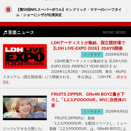
【第59回NFLスーパーボウル】ケンドリック・ラマーのハーフタイ
ム・ショーにシザが出演決定
音楽ニュース
MUSIC NEWS
LDHアーティストが集結、国立競技場で
【LDH LIVE-EXPO 2026】2DAYS開催
2026年8月6日
Ｊ－ＰＯＰ
LDH所属アーティストが集結する【LDH LIVE-
EXPO 2026 -PERFECT YEAR BEST-】が、
2026年11月28日・29日の2日間、東京・MUFG
スタジアム（国立競技場）にて開催される。 本公演は、「LDH PE …
続きを
読む
FRUITS ZIPPER、GRe4N BOYZ書き下
ろし「1,2,3,FOOOOUR」MVに自然体の
姿
2026年8月6日
Ｊ－ＰＯＰ
FRUITS ZIPPERが、新曲
「1,2,3,FOOOOUR」を配信リリースし、ミュー
ジックビデオを公開した。 新曲「1,2,3,FOOOOUR」は、GRe4N BOYZによ