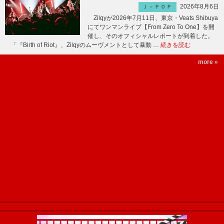
2026年8月6日
Ｊ－ＰＯＰ
Zilqyが2026年7月11日、東京・Veats Shibuya
にてワンマンライブ【From Zero To One】を開
催し、そのオフィシャルレポートが到着した。
「『Birth of Riot』、Zilqyのムーヴメントとして暴動 …
続きを読む
more »