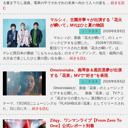
る書き下ろし楽曲。電車の中でそれぞれの未来へ向かう人々の姿を …
続きを読
む
マルシィ、古園井寧々が出演する「花火
が瞬いて」MVはひと夏の物語
2026年8月6日
Ｊ－ＰＯＰ
マルシィが、新曲「花火が瞬いて」のミュー
ジックビデオを公開した。 2026年7月29日に
配信リリースされた新曲「花火が瞬いて」は、
テレビ西日本の番組『じもちゃんねる』のタイアップソング。地元・福岡の花
火大会で過ごしたひと夏の思い出を描い …
続きを読む
Omoinotake、南琴奈＆黒田昊夢が出演
する「花束」MVで“好き”を表現
2026年8月6日
Ｊ－ＰＯＰ
Omoinotakeが、新曲「花束」のミュージック
ビデオを公開した。 新曲「花束」は、TVアニ
メ『花ざかりの君たちへ』第2期のエンディング
テーマ。7月29日にニューシングル『FLASHBULB / 花束』としてリリースされ
た、日に日に大 …
続きを読む
Zilqy、ワンマンライブ【From Zero To
One】公式レポート到着