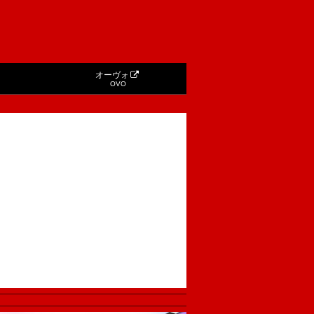
オーヴォ
OVO