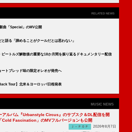
RELATED NEWS
新曲「Special」のMV公開
だと語る「諦めることがクールだとは思わない」
・ビートルズ解散後の重要な18か月間を振り返るドキュメンタリー配信
ョートブレッド味の限定オレオが発売へ
Back Tour】北米＆ヨーロッパ日程発表
MUSIC NEWS
ルバム『Urbanstyle Circus』のサブスク＆DL配信を開
old Fascination」のMVフルバージョンも公開
2026年8月7日
Ｊ－ＰＯＰ