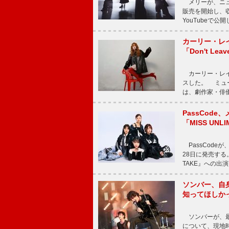
メリーが、ニューア
販売を開始し、収録
YouTubeで
カーリー・レ
「Don't Leav
カーリー・レイ・ジェ
スした。 ミュ
は、劇作家・俳
PassCode
「MISS UNL
PassCode
28日に発売する。
TAKE』への出
ソンバー、自
知ってほしか
ソンバーが、最新シ
について、現地時