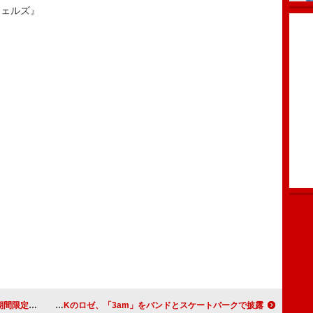
ジェルズ』
限定公開
BLACKPINKのロゼ、「3am」をバンドとスケートパークで披露