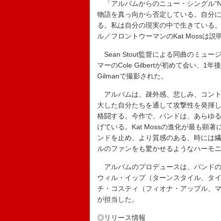
「アルバムからのニュー・シングル“Not H
物語を真っ向から否定している。自分
る。私は自分の現実の中で生きている
ル／フロントウーマンのKat Mossは説
Sean Stout監督による同曲のミュージ
マーのCole Gilbertが初めて会い
Gilmanで撮影された。
アルバムは、疎外感、悲しみ、コント
大した自分たちを通して攻撃性を発揮
格闘する。今作で、バンドは、あらゆ
げている。Kat Mossの進化が最も
ンドを止め、より質感のある、時には
ルのファンをも驚かせるようなハーモ
アルバムのプロデュースは、バンドの最新プロジ
ウィル・イップ（ターンスタイル、タ
チ・コスティ（フィオナ・アップル、
が担当した。
◎リリース情報