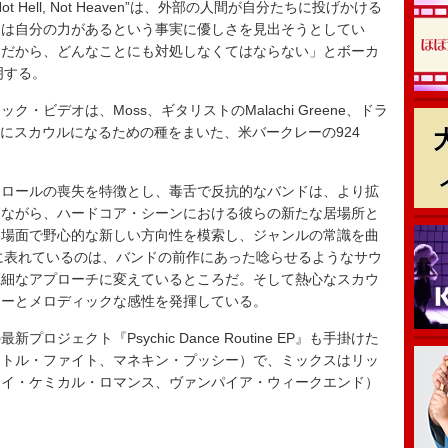
ell, Not Heaven”は、外部の人間が自分たちに投げかける
には自分の力があるという事実に優しさを見出そうとしてい
。だから、どんなことにも対処しなくてはならない」とボーカ
明する。
ック・ビデオは、Moss、ギタリストのMalachi Greene、ドラ
、1年後にスカウルになるための種をまいた、米バークレーの924
ロールの喪失を特徴とし、毒舌で反抗的なバンドは、より拡
しながら、ハードコア・シーンにおける彼らの新たな居場所と
る場面で野心的な新しい方向性を模索し、ジャンルの常識を曲
顕著に表れているのは、バンドの前作にあった唸らせるようなサウ
繊細なアプローチに変えているところだ。そして熱心なスカウ
ニーとメロディックな感性を発揮している。
ェクト『Psychic Dance Routine EP』も手掛けた
イトル・ファイト、マネキン・プッシー）で、ミックスはリッ
マイ・ケミカル・ロマンス、ヴァンパイア・ウィークエンド）