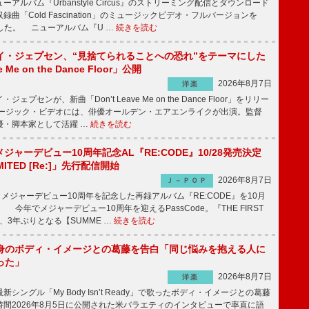
ルバム『Urbanstyle Circus』のストリーミング配信とダウンロード
曲「Cold Fascination」のミュージックビデオ・フルバージョンを
公開した。 ニューアルバム『U …
続きを読む
イ・ジェプセン、“見捨てられることへの恐れ”をテーマにした
e Me on the Dance Floor」公開
2026年8月7日
洋楽
プセンが、新曲「Don’t Leave Me on the Dance Floor」をリリー
ージック・ビデオには、俳優オールデン・エアエンライクが出演。監督
優・脚本家として活躍 …
続きを読む
、メジャーデビュー10周年記念AL『RE:CODE』10/28発売決定
IMITED [Re:]」先行配信開始
2026年8月7日
Ｊ－ＰＯＰ
が、メジャーデビュー10周年を記念した再録アルバム『RE:CODE』を10月
 今年でメジャーデビュー10周年を迎えるPassCode。『THE FIRST
演、3年ぶりとなる【SUMME …
続きを読む
身のボディ・イメージとの葛藤を告白「同じ悩みを抱える人に
った」
2026年8月7日
洋楽
ングル「My Body Isn’t Ready」で歌ったボディ・イメージとの葛藤
間2026年8月5日に公開された米バラエティのインタビューで率直に語