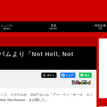
ニュース
音楽
特別企画
NEWS
MUSIC
PR
より「Not Hell, Not
ポスト
シェア
送る
ド、スカウルが、2ndアルバム『アー・ウィ・オール・エン
l, Not Heaven」を公開した。