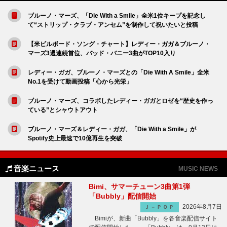
ブルーノ・マーズ、「Die With a Smile」全米1位キープを記念し
て“ストリップ・クラブ・アンセム”を制作して祝いたいと投稿
【米ビルボード・ソング・チャート】レディー・ガガ＆ブルーノ・
マーズ3週連続首位、バッド・バニー3曲がTOP10入り
レディー・ガガ、ブルーノ・マーズとの「Die With A Smile」全米
No.1を受けて動画投稿「心から光栄」
ブルーノ・マーズ、コラボしたレディー・ガガとロゼを“歴史を作っ
ている”とシャウトアウト
ブルーノ・マーズ＆レディー・ガガ、「Die With a Smile」が
Spotify史上最速で10億再生を突破
音楽ニュース
MUSIC NEWS
Bimi、サマーチューン3曲第1弾
「Bubbly」配信開始
2026年8月7日
Ｊ－ＰＯＰ
Bimiが、新曲「Bubbly」を各音楽配信サイト