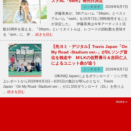
ストAL『swirl』発売日決定
2026年8月7日
Ｊ－ＰＯＰ
伊藤美来が、5thアルバム『39rpm』とベスト
アルバム『swirl』を10月7日に同時発売すること
が決定した。 伊藤美来は今年アーティスト活
動10周年を迎える。『39rpm』というタイトルは、レコードの回転数を意味す
る「rpm」に、伊 …
続きを読む
【先ヨミ・デジタル】Travis Japan「On
My Road -Stadium ver.-」がDLソング首
位を独走中 M!LKの佐野勇斗＆吉田仁人
によるユニット曲が追う
2026年8月7日
Ｊ－ＰＯＰ
GfK/NIQ Japanによるダウンロード・ソング売
上レポートから2026年8月3日～8月5日の集計が明らかとなり、Travis
Japan「On My Road -Stadium ver.-」が11,550ダウンロード（DL）を売り上
…
続きを読む
more »