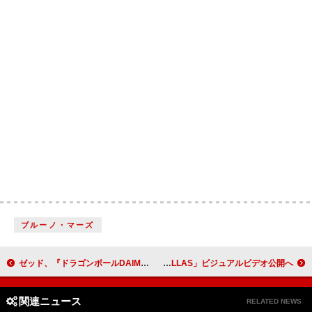
ブルーノ・マーズ
ゼッド、『ドラゴンボールDAIMA』OP主題歌＆EDテーマ収録シングルCD発売決定
XYのP→★とKICEによる新ユニット、「We are FASHION KILLAS」ビジュアルビデオ公開へ
関連ニュース
RELATED NEWS