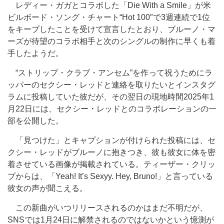
レディー・ガガとコラボした「Die With a Smile」が米
ビルボード・ソング・チャート“Hot 100″で3週連続で1位
をキープしたことを受けて宣言したとおり、ブルーノ・マ
ーズが待望のコラボ相手と次のシングルの制作に早くも着
手したようだ。
“ストリップ・クラブ・アンセム”を作って祝うためにラ
ッパーのセクシー・レッドと連絡を取りたいとインスタグ
ラムに投稿していた彼だが、その翌日の現地時間2025年1
月22日には、セクシー・レッドとのコラボレーションの一
部を公開した。
「見つけた」とキャプションが付けられた投稿には、セ
クシー・レッドがブルーノに抱きつき、彼も彼女に体を密
着させている画像が掲載されている。ティーザー・クリッ
プからは、「Yeah! It’s Sexyy. Hey, Bruno!」と言っている
彼女の声が聞こえる。
この新曲がいつリリースされるのかはまだ不明だが、
SNSでは1月24日に解禁されるのではないかという憶測が