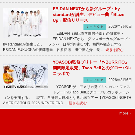
EBiDAN NEXTから新グループ・by
standardが誕生、デビュー曲「Blaze
Up」配信リリース
2026年8月6日
Ｊ－ＰＯＰ
EBiDAN（恵比寿学園男子部）の研究生・
EBiDAN NEXTから、ダンスボーカルグループ・
by standardが誕生した。 メンバーは平均年齢17才、福岡を拠点とする
EBiDAN FUKUOKAの後藤陽向、佐多伊徳、田中隆之介、長 …
続きを読む
YOASOBI監修ブリトー『Y-BURRITO』
期間限定販売、Taco Bellとのグローバル
コラボで
2026年8月6日
Ｊ－ＰＯＰ
YOASOBIが、アメリカ発メキシカン・ファス
トフードのTaco Bellとグローバルコラボレーシ
ョンを実施する。 現在、自身最大規模となる北米ツアー【YOASOBI NORTH
AMERICA TOUR 2026 “NEVER END …
続きを読む
more »