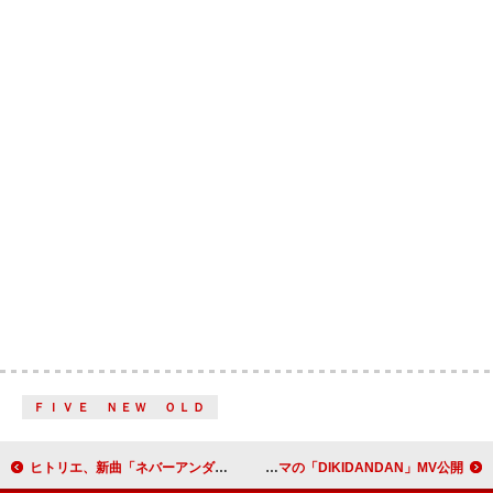
ＦＩＶＥ ＮＥＷ ＯＬＤ
ヒトリエ、新曲「ネバーアンダースタンド」MVプレミア公開決定
THE ORAL CIGARETTES、固定概念を覆す“パラダイムシフト”がテーマの「DIKIDANDAN」MV公開