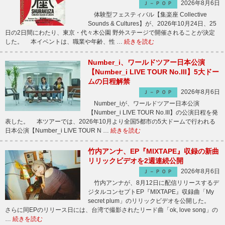
2026年8月6日
Ｊ－ＰＯＰ
体験型フェスティバル【集楽座 Collective
Sounds & Cultures】が、2026年10月24日、25
日の2日間にわたり、東京・代々木公園 野外ステージで開催されることが決定
した。 本イベントは、職業や年齢、性 …
続きを読む
Number_i、ワールドツアー日本公演
【Number_i LIVE TOUR No.III】5大ドー
ムの日程解禁
2026年8月6日
Ｊ－ＰＯＰ
Number_iが、ワールドツアー日本公演
【Number_i LIVE TOUR No.III】の公演日程を発
表した。 本ツアーでは、2026年10月より全国5都市の5大ドームで行われる
日本公演【Number_i LIVE TOUR N …
続きを読む
竹内アンナ、EP『MIXTAPE』収録の新曲
リリックビデオを2週連続公開
2026年8月6日
Ｊ－ＰＯＰ
竹内アンナが、8月12日に配信リリースするデ
ジタルコンセプトEP『MIXTAPE』収録曲「My
secret plum」のリリックビデオを公開した。
さらに同EPのリリース日には、台湾で撮影されたリード曲「ok, love song」の
…
続きを読む