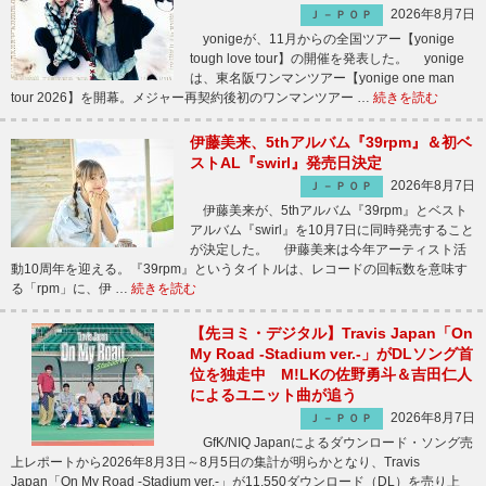
2026年8月7日
Ｊ－ＰＯＰ
yonigeが、11月からの全国ツアー【yonige
tough love tour】の開催を発表した。 yonige
は、東名阪ワンマンツアー【yonige one man
tour 2026】を開幕。メジャー再契約後初のワンマンツアー …
続きを読む
伊藤美来、5thアルバム『39rpm』＆初ベ
ストAL『swirl』発売日決定
2026年8月7日
Ｊ－ＰＯＰ
伊藤美来が、5thアルバム『39rpm』とベスト
アルバム『swirl』を10月7日に同時発売すること
が決定した。 伊藤美来は今年アーティスト活
動10周年を迎える。『39rpm』というタイトルは、レコードの回転数を意味す
る「rpm」に、伊 …
続きを読む
【先ヨミ・デジタル】Travis Japan「On
My Road -Stadium ver.-」がDLソング首
位を独走中 M!LKの佐野勇斗＆吉田仁人
によるユニット曲が追う
2026年8月7日
Ｊ－ＰＯＰ
GfK/NIQ Japanによるダウンロード・ソング売
上レポートから2026年8月3日～8月5日の集計が明らかとなり、Travis
Japan「On My Road -Stadium ver.-」が11,550ダウンロード（DL）を売り上