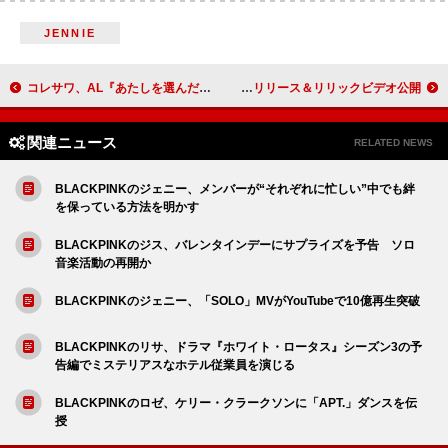
JENNIE
コレサワ、AL『あたしを選んだ君とあたしを選ばなかった君へ』収録内容＆ジャケット発表
mzsrz、新曲「偽証のガベル」リリース＆リリックビデオ公開
関連ニュース
RELATED NEWS
BLACKPINKのジェニー、メンバーが“それぞれに忙しい”中でも絆
を保っている方法を明かす
BLACKPINKのジス、バレンタインデーにサプライズを予告 ソロ
音楽活動の再開か
BLACKPINKのジェニー、「SOLO」MVがYouTubeで10億再生突破
BLACKPINKのリサ、ドラマ『ホワイト・ロータス』シーズン3の予
告編でミステリアスなホテル従業員を演じる
BLACKPINKのロゼ、ケリー・クラークソンに「APT.」ダンスを伝
授