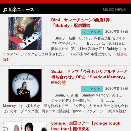
音楽ニュース
MUSIC NEWS
Bimi、サマーチューン3曲第1弾
「Bubbly」配信開始
2026年8月7日
Ｊ－ＰＯＰ
Bimiが、新曲「Bubbly」を各音楽配信サイト
で配信開始した。 「Bubbly」は、9月13日に
開催される【Bimi Live Galley #11 -Bubbly-】の
インスパイアソングとして制作された。日々の不安や不条理に対して …
続きを
読む
Soala、ドラマ『今夜もシリアルキラーと
待ち合わせ』OP曲「Shadow Memory」
MV公開
2026年8月7日
Ｊ－ＰＯＰ
Soalaが、新曲「Shadow Memory」のミュー
ジックビデオを公開した。 「Shadow
Memory」は、横山裕が主演を務めるドラマ『今夜もシリアルキラーと待ち合わ
せ』のオープニング曲。同ドラマは講談社『good!アフタヌーン …
続きを読む
yonige、全国ツアー【yonige tough
love tour】開催決定