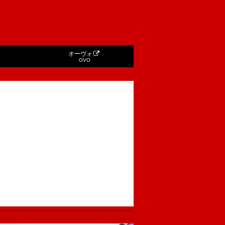
オーヴォ
OVO