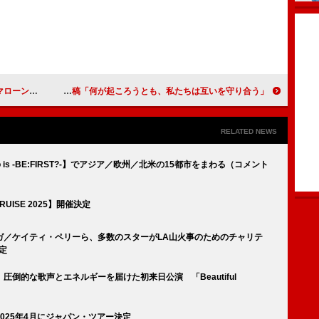
地がいい場所」
アリアナ・グランデ、“2つの性別のみ”米大統領令を受けて応援メッセージを再投稿「何が起ころうとも、私たちは互いを守り合う」
RELATED NEWS
 is -BE:FIRST?-】でアジア／欧州／北米の15都市をまわる（コメント
UISE 2025】開催決定
ガ／ケイティ・ペリーら、多数のスターがLA山火事のためのチャリテ
定
倒的な歌声とエネルギーを届けた初来日公演 「Beautiful
025年4月にジャパン・ツアー決定