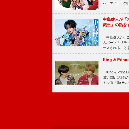
パーエイト）の日”
中島健人が『
戯王』の話を
中島健人が、2
のパーソナリティを
ースされることを
King & P
King & Pri
限定盤Bに収録
トル曲「So Ho