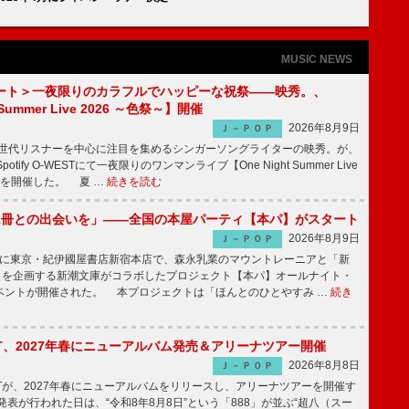
MUSIC NEWS
ート＞一夜限りのカラフルでハッピーな祝祭――映秀。、
 Summer Live 2026 ～色祭～】開催
2026年8月9日
Ｊ－ＰＯＰ
同世代リスナーを中心に注目を集めるシンガーソングライターの映秀。が、
otify O-WESTにて一夜限りのワンマンライブ【One Night Summer Live
～】を開催した。 夏 …
続きを読む
1冊との出会いを」――全国の本屋パーティ【本パ】がスタート
2026年8月9日
Ｊ－ＰＯＰ
8日に東京・紀伊國屋書店新宿本店で、森永乳業のマウントレーニアと「新
冊」を企画する新潮文庫がコラボしたプロジェクト【本パ】オールナイト・
ベントが開催された。 本プロジェクトは「ほんとのひとやすみ …
続き
IGHT、2027年春にニューアルバム発売＆アリーナツアー開催
2026年8月8日
Ｊ－ＰＯＰ
GHTが、2027年春にニューアルバムをリリースし、アリーナツアーを開催す
表が行われた日は、“令和8年8月8日”という「888」が並ぶ“超八（スー