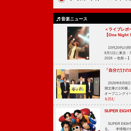
音楽ニュース
＜ライブレポ
【One Night
10代20代の
8月1日に東京・Sp
2026 ～色祭
「自分だけの
2026年8月
潮文庫の100
オープニングイ
を読む
SUPER E
SUPER EI
る。 本情報の発