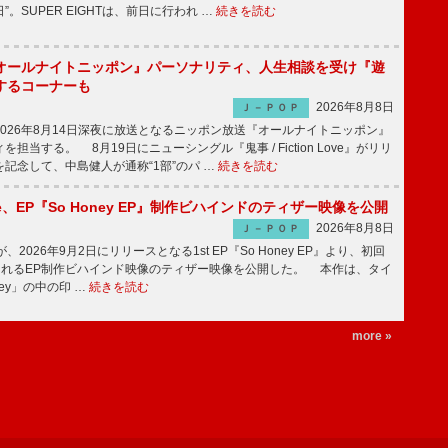
。SUPER EIGHTは、前日に行われ …
続きを読む
オールナイトニッポン』パーソナリティ、人生相談を受け『遊
するコーナーも
2026年8月8日
Ｊ－ＰＯＰ
026年8月14日深夜に放送となるニッポン放送『オールナイトニッポン』
担当する。 8月19日にニューシングル『鬼事 / Fiction Love』がリリ
記念して、中島健人が通称“1部”のパ …
続きを読む
rince、EP『So Honey EP』制作ビハインドのティザー映像を公開
2026年8月8日
Ｊ－ＰＯＰ
nceが、2026年9月2日にリリースとなる1st EP『So Honey EP』より、初回
されるEP制作ビハインド映像のティザー映像を公開した。 本作は、タイ
ney」の中の印 …
続きを読む
more »