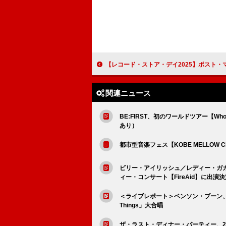
【レコード・ストア・デイ2025】ポスト・マローンがアンバサダーに就任「居心
関連ニュース
BE:FIRST、初のワールドツアー【Who
あり）
都市型音楽フェス【KOBE MELLOW CR
ビリー・アイリッシュ／レディー・ガ
ィー・コンサート【FireAid】に出演決
＜ライブレポート＞ベンソン・ブーン、圧
Things」大合唱
ザ・ラスト・ディナー・パーティー、2