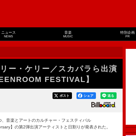
ニュース
音楽
特別企画
NEWS
MUSIC
PR
リー・ケリー／スカパラら出演
NROOM FESTIVAL】
ポスト
シェア
送る
プトに持つ、音楽とアートのカルチャー・フェスティバル
 Anniversary】の第2弾出演アーティストと日割りが発表された。