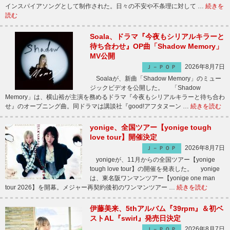
インスパイアソングとして制作された。日々の不安や不条理に対して …
続きを
読む
Soala、ドラマ『今夜もシリアルキラーと
待ち合わせ』OP曲「Shadow Memory」
MV公開
2026年8月7日
Ｊ－ＰＯＰ
Soalaが、新曲「Shadow Memory」のミュー
ジックビデオを公開した。 「Shadow
Memory」は、横山裕が主演を務めるドラマ『今夜もシリアルキラーと待ち合わ
せ』のオープニング曲。同ドラマは講談社『good!アフタヌーン …
続きを読む
yonige、全国ツアー【yonige tough
love tour】開催決定
2026年8月7日
Ｊ－ＰＯＰ
yonigeが、11月からの全国ツアー【yonige
tough love tour】の開催を発表した。 yonige
は、東名阪ワンマンツアー【yonige one man
tour 2026】を開幕。メジャー再契約後初のワンマンツアー …
続きを読む
伊藤美来、5thアルバム『39rpm』＆初ベ
ストAL『swirl』発売日決定
2026年8月7日
Ｊ－ＰＯＰ