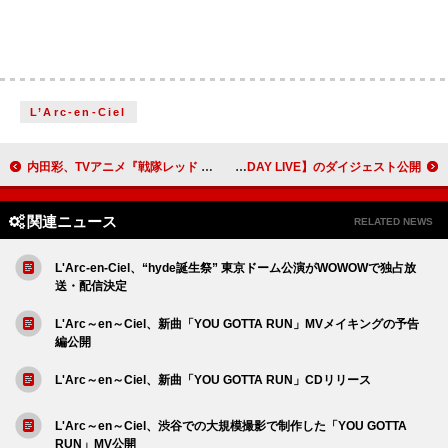
L’Arc-en-Ciel
内田彩、TVアニメ『戦隊レッド 異世界で冒険者になる』EDテーマ「Explosive Heart」配信開始
ももクロ・百田夏菜子、初ソロAL『ビタミンB』映像特典【30th BIRTHDAY LIVE】のダイジェスト公開
関連ニュース
RELATED NEWS
L'Arc-en-Ciel、“hyde誕生祭” 東京ドーム公演がWOWOWで独占放
送・配信決定
L'Arc～en～Ciel、新曲「YOU GOTTA RUN」MVメイキングの予告
編公開
L'Arc～en～Ciel、新曲「YOU GOTTA RUN」CDリリース
L'Arc～en～Ciel、渋谷での大規模撮影で制作した「YOU GOTTA
RUN」MV公開