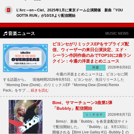
L'Arc～en～Ciel、2025年1月に東京ドーム公演開催 新曲「YOU
GOTTA RUN」が10/19より配信開始
音楽ニュース
MUSIC NEWS
ビヨンセがリミックスEPをサプライズ配
信、ウィーザーの来日公演決定、エド・
シーラン作詞作曲のみでTOP10に2曲ラン
クイン：今週の洋楽まとめニュース
2026年8月8日
洋楽
今週の洋楽まとめニュースは、ビヨンセに関
する話題から。 現地時間2026年8月5日、ビヨンセが、先日リリースした
「Morning Dew (Donk)」のリミックスEP『Morning Dew (Donk) Remix
Pack』をサプ …
続きを読む
Bimi、サマーチューン3曲第1弾
「Bubbly」配信開始
2026年8月7日
Ｊ－ＰＯＰ
Bimiが、新曲「Bubbly」を各音楽配信サイト
で配信開始した。 「Bubbly」は、9月13日に
開催される【Bimi Live Galley #11 -Bubbly-】の