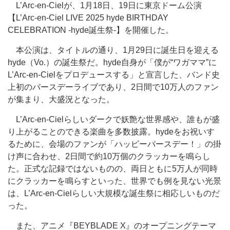
L’Arc-en-Cielが、1月18日、19日に東京ドーム公演
【L’Arc-en-Ciel LIVE 2025 hyde BIRTHDAY
CELEBRATION -hyde誕生祭-】を開催した。
本公演は、タイトルの通り、1月29日に誕生日を迎える
hyde（Vo.）の誕生祭だ。hyde自身が「僕が“ワガママ”に
L’Arc-en-Cielをプロデュースする」と宣言した、バンド史
上初のバースデーライブであり、2日間で10万人のファン
が集まり、大盛況となった。
L’Arc-en-Cielらしいダークで妖艶な世界感や、誰もが盛
り上がることのできる楽曲を多数披露。hydeをお祝いす
るために、会場のファンが「ハッピーバースデー！」の掛
け声に合わせ、2日間で約10万個のクラッカーを鳴らし
た。正式な記録ではないものの、両日ともに5万人が同時
にクラッカーを鳴らすといった、世界でも例を見ない光景
は、L’Arc-en-Cielらしい大規模な誕生祭に相応しいものだ
った。
また、アニメ『BEYBLADE X』のオープニングテーマ