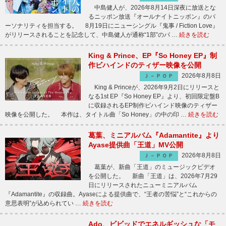
中島健人が、2026年8月14日深夜に放送とな
るニッポン放送『オールナイトニッポン』のパ
ーソナリティを担当する。 8月19日にニューシングル『鬼事 / Fiction Love』
がリリースされることを記念して、中島健人が通称“1部”のパ …
続きを読む
King & Prince、EP『So Honey EP』制
作ビハインドのティザー映像を公開
2026年8月8日
Ｊ－ＰＯＰ
King & Princeが、2026年9月2日にリリースと
なる1st EP『So Honey EP』より、初回限定盤B
に収録されるEP制作ビハインド映像のティザー
映像を公開した。 本作は、タイトル曲「So Honey」の中の印 …
続きを読む
葛葉、ミニアルバム『Adamantite』より
Ayase提供曲「王道」MV公開
2026年8月8日
Ｊ－ＰＯＰ
葛葉が、新曲「王道」のミュージックビデオ
を公開した。 新曲「王道」は、2026年7月29
日にリリースされたニューミニアルバム
『Adamantite』の収録曲。Ayaseによる提供曲で、“王者の苦悩”と“これからの
意思表明”が込められてい …
続きを読む
Ado、ビビッドでエネルギッシュな「モ