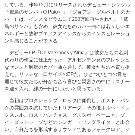
している。昨年12月にリリースされたデビュー・シングル
「鵞鳥のサンバ（O Pato）」（ジョアン・ジルベルトのカ
バー）は、インスタグラムにて200万回再生された。「鵞
鳥のサンバ」も含め、彼女たちのカバー曲には若々しいエ
ネルギーと故郷ブエノスアイレスからのインスピレーショ
ンを感じることができる。
デビューEP『De Versiones y Alma』は彼女たちの名刺
代わりの作品に仕上がった。アルゼンチン発のフレッシュ
なセンスと解釈のカバー曲を通して、彼女たちの本質を捉
えた、リッチな一口サイズのEPだ。ひとつひとつの音を
通じて彼女たちが分かち合う喜びと親密さの中にリスナー
を迎え入れ、絆の一部にしたいと思っている。
当初はプログレッシブ・ロックに傾倒し、ポスト・パン
クの雰囲気を試していたトリアーダ。その後ホルヘ・ドレ
クスレル、ロス・パンチョス、グスタボ・ペーニャ、ゾ
イ・ゴットゥーゾなどのシンガー・ソングライターと出会
い、自分たちを形成するサウンドであるフォークロア、ジ