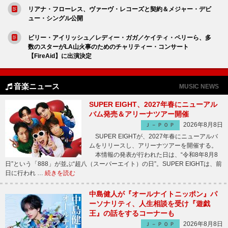
リアナ・フローレス、ヴァーヴ・レコーズと契約＆メジャー・デビ
ュー・シングル公開
ビリー・アイリッシュ／レディー・ガガ／ケイティ・ペリーら、多
数のスターがLA山火事のためのチャリティー・コンサート
【FireAid】に出演決定
音楽ニュース
MUSIC NEWS
SUPER EIGHT、2027年春にニューアル
バム発売＆アリーナツアー開催
2026年8月8日
Ｊ－ＰＯＰ
SUPER EIGHTが、2027年春にニューアルバ
ムをリリースし、アリーナツアーを開催する。
本情報の発表が行われた日は、“令和8年8月8
日”という「888」が並ぶ“超八（スーパーエイト）の日”。SUPER EIGHTは、前
日に行われ …
続きを読む
中島健人が『オールナイトニッポン』パ
ーソナリティ、人生相談を受け『遊戯
王』の話をするコーナーも
2026年8月8日
Ｊ－ＰＯＰ