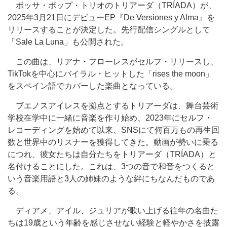
ボッサ・ポップ・トリオのトリアーダ（TRÍADA）が、
2025年3月21日にデビューEP『De Versiones y Alma』を
リリースすることが決定した。先行配信シングルとして
「Sale La Luna」も公開された。
この曲は、リアナ・フローレスがセルフ・リリースし、
TikTokを中心にバイラル・ヒットした「rises the moon」
をスペイン語でカバーした楽曲となっている。
ブエノスアイレスを拠点とするトリアーダは、舞台芸術
学校在学中に一緒に音楽を作り始め、2023年にセルフ・
レコーディングを始めて以来、SNSにて何百万もの再生回
数と世界中のリスナーを獲得してきた。動画が勢いに乗る
につれ、彼女たちは自分たちをトリアーダ（TRÍADA）と
名付けることにした。これは、3つの音で和音をつくると
いう音楽用語と3人の姉妹のような絆にちなんだものであ
る。
ディアメ、アイル、ジュリアが歌い上げる往年の名曲た
ちは19歳という年齢を感じさせない経験と軽やかさを披露