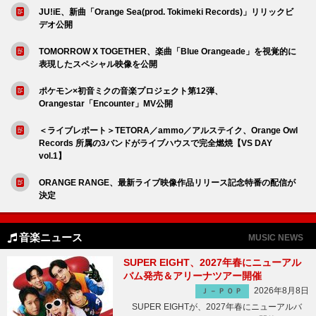
JU!iE、新曲「Orange Sea(prod. Tokimeki Records)」リリックビ
デオ公開
TOMORROW X TOGETHER、楽曲「Blue Orangeade」を視覚的に
表現したスペシャル映像を公開
ポケモン×初音ミクの音楽プロジェクト第12弾、
Orangestar「Encounter」MV公開
＜ライブレポート＞TETORA／ammo／アルステイク、Orange Owl
Records 所属の3バンドがライブハウスで完全燃焼【VS DAY
vol.1】
ORANGE RANGE、最新ライブ映像作品リリース記念特番の配信が
決定
音楽ニュース
MUSIC NEWS
SUPER EIGHT、2027年春にニューアル
バム発売＆アリーナツアー開催
2026年8月8日
Ｊ－ＰＯＰ
SUPER EIGHTが、2027年春にニューアルバ