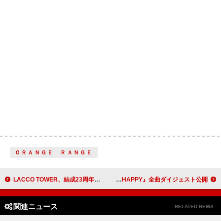
ＯＲＡＮＧＥ ＲＡＮＧＥ
LACCO TOWER、結成23周年記念全国ツアー【再逢旅行】開催決定
高橋優、1/22発売ニューAL『HAPPY』全曲ダイジェスト公開
関連ニュース
RELATED NEWS