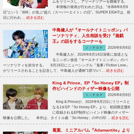
ムをリリースし、アリーナツアーを開催する。
本情報の発表が行われた日は、“令和8年8月8
日”という「888」が並ぶ“超八（スーパーエイト）の日”。SUPER EIGHTは、前
日に行われ …
続きを読む
中島健人が『オールナイトニッポン』パ
ーソナリティ、人生相談を受け『遊戯
王』の話をするコーナーも
2026年8月8日
Ｊ－ＰＯＰ
中島健人が、2026年8月14日深夜に放送とな
るニッポン放送『オールナイトニッポン』のパ
ーソナリティを担当する。 8月19日にニューシングル『鬼事 / Fiction Love』
がリリースされることを記念して、中島健人が通称“1部”のパ …
続きを読む
King & Prince、EP『So Honey EP』制
作ビハインドのティザー映像を公開
2026年8月8日
Ｊ－ＰＯＰ
King & Princeが、2026年9月2日にリリースと
なる1st EP『So Honey EP』より、初回限定盤B
に収録されるEP制作ビハインド映像のティザー
映像を公開した。 本作は、タイトル曲「So Honey」の中の印 …
続きを読む
葛葉、ミニアルバム『Adamantite』より