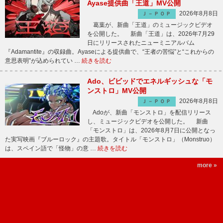
Ayase提供曲「王道」MV公開
2026年8月8日
Ｊ－ＰＯＰ
葛葉が、新曲「王道」のミュージックビデオ
を公開した。 新曲「王道」は、2026年7月29
日にリリースされたニューミニアルバム
『Adamantite』の収録曲。Ayaseによる提供曲で、“王者の苦悩”と“これからの
意思表明”が込められてい …
続きを読む
Ado、ビビッドでエネルギッシュな「モ
ンストロ」MV公開
2026年8月8日
Ｊ－ＰＯＰ
Adoが、新曲「モンストロ」を配信リリース
し、ミュージックビデオを公開した。 新曲
「モンストロ」は、2026年8月7日に公開となっ
た実写映画『ブルーロック』の主題歌。タイトル「モンストロ」（Monstruo）
は、スペイン語で「怪物」の意 …
続きを読む
more »