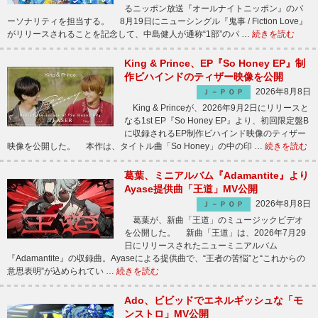
るニッポン放送『オールナイトニッポン』のパ
ーソナリティを担当する。 8月19日にニューシングル『鬼事 / Fiction Love』
がリリースされることを記念して、中島健人が通称“1部”のパ …
続きを読む
King & Prince、EP『So Honey EP』制
作ビハインドのティザー映像を公開
2026年8月8日
Ｊ－ＰＯＰ
King & Princeが、2026年9月2日にリリースと
なる1st EP『So Honey EP』より、初回限定盤B
に収録されるEP制作ビハインド映像のティザー
映像を公開した。 本作は、タイトル曲「So Honey」の中の印 …
続きを読む
葛葉、ミニアルバム『Adamantite』より
Ayase提供曲「王道」MV公開
2026年8月8日
Ｊ－ＰＯＰ
葛葉が、新曲「王道」のミュージックビデオ
を公開した。 新曲「王道」は、2026年7月29
日にリリースされたニューミニアルバム
『Adamantite』の収録曲。Ayaseによる提供曲で、“王者の苦悩”と“これからの
意思表明”が込められてい …
続きを読む
Ado、ビビッドでエネルギッシュな「モ
ンストロ」MV公開