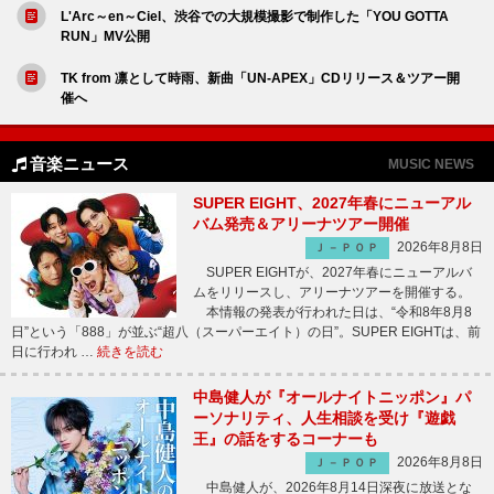
L'Arc～en～Ciel、渋谷での大規模撮影で制作した「YOU GOTTA
RUN」MV公開
TK from 凛として時雨、新曲「UN-APEX」CDリリース＆ツアー開
催へ
音楽ニュース
MUSIC NEWS
SUPER EIGHT、2027年春にニューアル
バム発売＆アリーナツアー開催
2026年8月8日
Ｊ－ＰＯＰ
SUPER EIGHTが、2027年春にニューアルバ
ムをリリースし、アリーナツアーを開催する。
本情報の発表が行われた日は、“令和8年8月8
日”という「888」が並ぶ“超八（スーパーエイト）の日”。SUPER EIGHTは、前
日に行われ …
続きを読む
中島健人が『オールナイトニッポン』パ
ーソナリティ、人生相談を受け『遊戯
王』の話をするコーナーも
2026年8月8日
Ｊ－ＰＯＰ
中島健人が、2026年8月14日深夜に放送とな