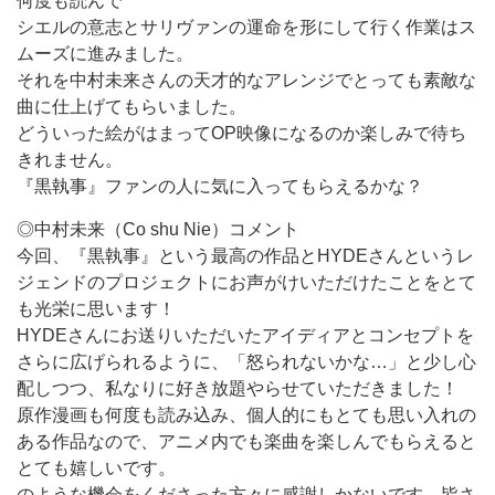
何度も読んで
シエルの意志とサリヴァンの運命を形にして行く作業はス
ムーズに進みました。
それを中村未来さんの天才的なアレンジでとっても素敵な
曲に仕上げてもらいました。
どういった絵がはまってOP映像になるのか楽しみで待ち
きれません。
『黒執事』ファンの人に気に入ってもらえるかな？
◎中村未来（Co shu Nie）コメント
今回、『黒執事』という最高の作品とHYDEさんというレ
ジェンドのプロジェクトにお声がけいただけたことをとて
も光栄に思います！
HYDEさんにお送りいただいたアイディアとコンセプトを
さらに広げられるように、「怒られないかな…」と少し心
配しつつ、私なりに好き放題やらせていただきました！
原作漫画も何度も読み込み、個人的にもとても思い入れの
ある作品なので、アニメ内でも楽曲を楽しんでもらえると
とても嬉しいです。
のような機会をくださった方々に感謝しかないです。皆さ