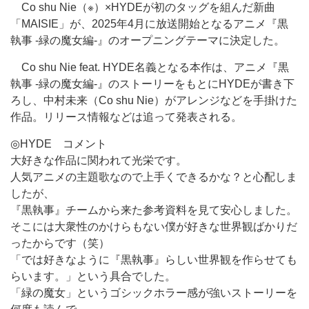
Co shu Nie（※）×HYDEが初のタッグを組んだ新曲
「MAISIE」が、2025年4月に放送開始となるアニメ『黒
執事 -緑の魔女編-』のオープニングテーマに決定した。
Co shu Nie feat. HYDE名義となる本作は、アニメ『黒
執事 -緑の魔女編-』のストーリーをもとにHYDEが書き下
ろし、中村未来（Co shu Nie）がアレンジなどを手掛けた
作品。リリース情報などは追って発表される。
◎HYDE コメント
大好きな作品に関われて光栄です。
人気アニメの主題歌なので上手くできるかな？と心配しま
したが、
『黒執事』チームから来た参考資料を見て安心しました。
そこには大衆性のかけらもない僕が好きな世界観ばかりだ
ったからです（笑）
「では好きなように『黒執事』らしい世界観を作らせても
らいます。」という具合でした。
「緑の魔女」というゴシックホラー感が強いストーリーを