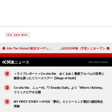
Cö shu Nie
Aile The Shotaの東京ガーデンシアター単独公演、SKY-HI／BE:FIRSTのSOTA＆MANATOらゲスト
Billboard Live TAIPEIが2025年秋（予定）にオープン
関連ニュース
RELATED NEWS
＜ライブレポート＞Co shu Nie めくるめく最新アルバムの世界に
観客を誘ったリリースツアー【Wage of Guilt】
Co shu Nie、ニューAL『7 Deadly Guilt』より「Where I Belong」
リリックビデオ公開
MY FIRST STORY × HYDE「夢幻」ストリーミング累計1億回再生
突破