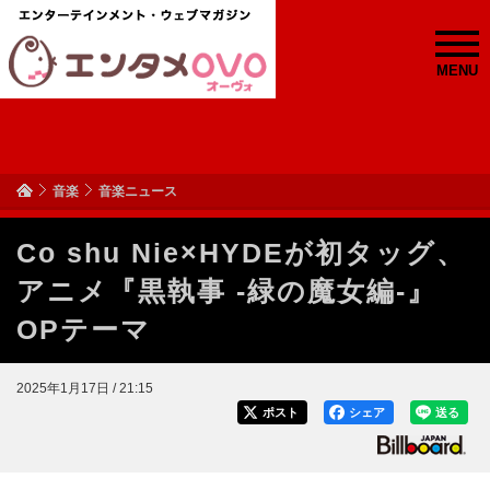
MENU
音楽
音楽ニュース
Co shu Nie×HYDEが初タッグ、
アニメ『黒執事 -緑の魔女編-』
OPテーマ
2025年1月17日 / 21:15
ポスト
シェア
送る