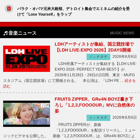
バラク・オバマ元米大統領、デトロイト集会でエミネムの紹介を受
けて「Lose Yourself」をラップ
音楽ニュース
MUSIC NEWS
LDHアーティストが集結、国立競技場で
【LDH LIVE-EXPO 2026】2DAYS開催
2026年8月6日
Ｊ－ＰＯＰ
LDH所属アーティストが集結する【LDH LIVE-
EXPO 2026 -PERFECT YEAR BEST-】が、
2026年11月28日・29日の2日間、東京・MUFG
スタジアム（国立競技場）にて開催される。 本公演は、「LDH PE …
続きを
読む
FRUITS ZIPPER、GRe4N BOYZ書き下
ろし「1,2,3,FOOOOUR」MVに自然体の
姿
2026年8月6日
Ｊ－ＰＯＰ
FRUITS ZIPPERが、新曲
「1,2,3,FOOOOUR」を配信リリースし、ミュー
ジックビデオを公開した。 新曲「1,2,3,FOOOOUR」は、GRe4N BOYZによ