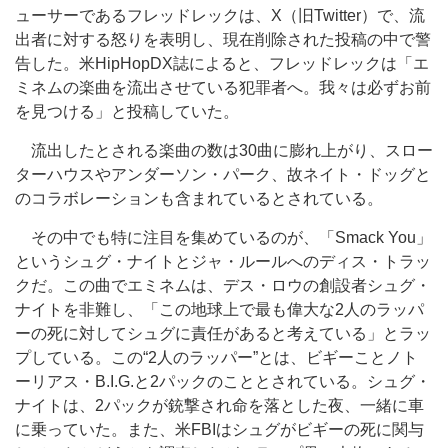
ューサーであるフレッドレックは、X（旧Twitter）で、流
出者に対する怒りを表明し、現在削除された投稿の中で警
告した。米HipHopDX誌によると、フレッドレックは「エ
ミネムの楽曲を流出させている犯罪者へ。我々は必ずお前
を見つける」と投稿していた。
流出したとされる楽曲の数は30曲に膨れ上がり、スロー
ターハウスやアンダーソン・パーク、故ネイト・ドッグと
のコラボレーションも含まれているとされている。
その中でも特に注目を集めているのが、「Smack You」
というシュグ・ナイトとジャ・ルールへのディス・トラッ
クだ。この曲でエミネムは、デス・ロウの創設者シュグ・
ナイトを非難し、「この地球上で最も偉大な2人のラッパ
ーの死に対してシュグに責任があると考えている」とラッ
プしている。この“2人のラッパー”とは、ビギーことノト
ーリアス・B.I.G.と2パックのこととされている。シュグ・
ナイトは、2パックが銃撃され命を落とした夜、一緒に車
に乗っていた。また、米FBIはシュグがビギーの死に関与