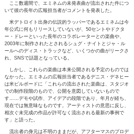
ここ数週間で、エミネムの未発表曲が流出された件につ
いて彼の長年の広報担当者がコメントを発表した。
米デトロイト出身の伝説的ラッパーであるエミネムは今
年公式に何もリリースしていないが、50セントやドクタ
ー・ドレーといった長年のコラボレーターとの楽曲や、
2003年に制作されたとされるシュグ・ナイトとジャ・ル
ールへのディス・トラックなど、いくつかの曲が
リークさ
れ、
SNSで話題となっている。
しかし、これらの楽曲は本来公開される予定のものでは
なかった。エミネムの広報担当者であるデニス・デネヒー
は米ビルボードに「これらの流出された楽曲は、スタジオ
での制作段階のもので、公開を意図していないもので
す……デモや試作、アイデアの段階であり、年月が経ち、
現在では無
意味
なものです。アーティストの意思に反し、
相次ぐ
未完成の作品
が
許可なく流出される
最新の事例で
す」と語った。
流出者の身元は不明のままだが、アフターマスのプロデ