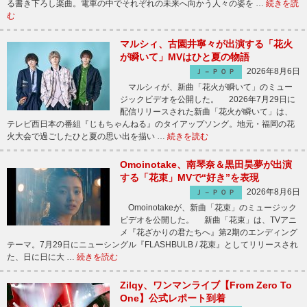
る書き下ろし楽曲。電車の中でそれぞれの未来へ向かう人々の姿を …
続きを読
む
マルシィ、古園井寧々が出演する「花火
が瞬いて」MVはひと夏の物語
2026年8月6日
Ｊ－ＰＯＰ
マルシィが、新曲「花火が瞬いて」のミュー
ジックビデオを公開した。 2026年7月29日に
配信リリースされた新曲「花火が瞬いて」は、
テレビ西日本の番組『じもちゃんねる』のタイアップソング。地元・福岡の花
火大会で過ごしたひと夏の思い出を描い …
続きを読む
Omoinotake、南琴奈＆黒田昊夢が出演
する「花束」MVで“好き”を表現
2026年8月6日
Ｊ－ＰＯＰ
Omoinotakeが、新曲「花束」のミュージック
ビデオを公開した。 新曲「花束」は、TVアニ
メ『花ざかりの君たちへ』第2期のエンディング
テーマ。7月29日にニューシングル『FLASHBULB / 花束』としてリリースされ
た、日に日に大 …
続きを読む
Zilqy、ワンマンライブ【From Zero To
One】公式レポート到着