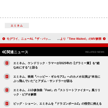
エミネム
モグワイ、ニューAL『ザ・バッド・ファイア』爆音試聴会がTOWER VINYL SHIBUYAで開催
マイ・モーニング・ジャケット、10thアルバム『イズ』より「Time Waited」のMV解禁
関連ニュース
RELATED NEWS
エミネム、ケンドリック・ラマーが2025年の【グラミー賞】を“総
なめにする”と語る
エミネム、映画『ハッピー・ギルモア2』へのカメオ出演は“本当に
ぶっ飛んでいた”とアダム・サンドラーが語る
エミネム、J.I.D参加曲「Fuel」の『ストリートファイター』風リリ
ック・ビデオ解禁
ビッグ・ショーン、エミネムを『ドラゴンボールZ』の悟空に例える