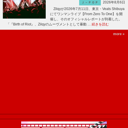
2026年8月6日
Ｊ－ＰＯＰ
Zilqyが2026年7月11日、東京・Veats Shibuya
にてワンマンライブ【From Zero To One】を開
催し、そのオフィシャルレポートが到着した。
「『Birth of Riot』、Zilqyのムーヴメントとして暴動 …
続きを読む
more »