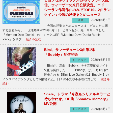
ビヨンセがリミックスEPをサプライズ配
信、ウィーザーの来日公演決定、エド・
シーラン作詞作曲のみでTOP10に2曲ラン
クイン：今週の洋楽まとめニュース
2026年8月8日
洋楽
今週の洋楽まとめニュースは、ビヨンセに関
する話題から。 現地時間2026年8月5日、ビヨンセが、先日リリースした
「Morning Dew (Donk)」のリミックスEP『Morning Dew (Donk) Remix
Pack』をサプ …
続きを読む
Bimi、サマーチューン3曲第1弾
「Bubbly」配信開始
2026年8月7日
Ｊ－ＰＯＰ
Bimiが、新曲「Bubbly」を各音楽配信サイト
で配信開始した。 「Bubbly」は、9月13日に
開催される【Bimi Live Galley #11 -Bubbly-】の
インスパイアソングとして制作された。日々の不安や不条理に対して …
続きを
読む
Soala、ドラマ『今夜もシリアルキラーと
待ち合わせ』OP曲「Shadow Memory」
MV公開
2026年8月7日
Ｊ－ＰＯＰ