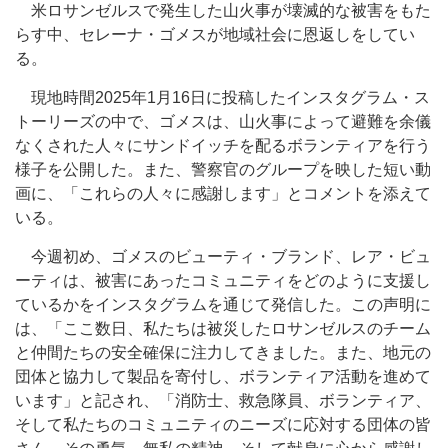
米ロサンゼルスで発生した山火事が壊滅的な被害をもた
らす中、セレーナ・ゴメスが地域社会に恩返しをしてい
る。
現地時間2025年1月16日に投稿したインスタグラム・ス
トーリーズの中で、ゴメスは、山火事によって避難を余儀
なくされた人々にサンドイッチを配るボランティアを行う
様子を公開した。また、警察官のグループを映した短い動
画に、「これらの人々に感謝します」とコメントを添えて
いる。
今週初め、ゴメスのビューティ・ブランド、レア・ビュ
ーティは、被害にあったコミュニティをどのように支援し
ているかをインスタグラムを通じて発信した。この声明に
は、「ここ数日、私たちは被災したロサンゼルスのチーム
と仲間たちの安全確保に注力してきました。また、地元の
団体と協力して製品を寄付し、ボランティア活動を進めて
います」と記され、「消防士、救急隊員、ボランティア、
そして私たちのコミュニティのニーズに応対する団体の皆