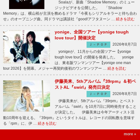
Soalaが、新曲「Shadow Memory」のミュー
ジックビデオを公開した。 「Shadow
Memory」は、横山裕が主演を務めるドラマ『今夜もシリアルキラーと待ち合わ
せ』のオープニング曲。同ドラマは講談社『good!アフタヌーン …
続きを読む
yonige、全国ツアー【yonige tough
love tour】開催決定
2026年8月7日
Ｊ－ＰＯＰ
yonigeが、11月からの全国ツアー【yonige
tough love tour】の開催を発表した。 yonige
は、東名阪ワンマンツアー【yonige one man
tour 2026】を開幕。メジャー再契約後初のワンマンツアー …
続きを読む
伊藤美来、5thアルバム『39rpm』＆初ベ
ストAL『swirl』発売日決定
2026年8月7日
Ｊ－ＰＯＰ
伊藤美来が、5thアルバム『39rpm』とベスト
アルバム『swirl』を10月7日に同時発売すること
が決定した。 伊藤美来は今年アーティスト活
動10周年を迎える。『39rpm』というタイトルは、レコードの回転数を意味す
る「rpm」に、伊 …
続きを読む
more »