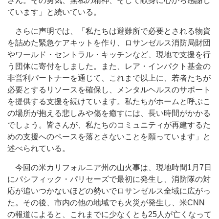
さん。その勇気、無私の精神、そして献身に心から感謝し
ています」と続いている。
さらに声明では、「私たちは避難所で必要とされる物資
を詰めた緊急ケアキットを作り、ロサンゼルス消防局財団
やワールド・セントラル・キッチンなど、現地で支援を行
う団体に寄付をしました。また、レア・インパクト基金の
非営利パートナーを通じて、これまで以上に、若者たちが
必要とするリソースを確保し、メンタルヘルスのサポート
を提供する支援を続けています。私たちがホームと呼ぶこ
の場所が抱える悲しみや傷を癒すには、長い時間がかかる
でしょう。皆さんが、私たちのコミュニティが再建するた
めの支援へのペースを落とさないことを願っています」と
述べられている。
今回の米カリフォルニア州の山火事は、現地時間1月7日
にパシフィック・パリセーズで最初に発生し、消防隊の対
応が追いつかないほどの勢いでロサンゼルス全域に広がっ
た。その後、市内の他の地域でも火災が発生し、米CNN
の報道によると、これまでに少なくとも25人が亡くなって