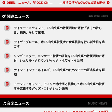
DEEN、ニューAL『ROCK ON!』全曲試聴トレーラー公開
SHINeeオンユ、昨年11月のパシフィコ横浜公演がWOWOW放送＆配信
関連ニュース
RELATED NEWS
テイラー・スウィフト、LA山火事の救援活動に寄付「多くの苦し
み、損失、そして破壊」
デイヴ・グロール、米LA山火事被災者に食事提供を行い誕生日を過
ごす
リンゴ・スター、コンサート特番の収益をLA山火事の救援活動に寄
付 シェリル・クロウ／ジャック・ホワイトら出演
ナイン・インチ・ネイルズ、LA山火事のためツアーの正式発表を延
期
ドージャ・キャット、アメリカ赤十字と提携して米LA山火事の被害
者を支援するグッズ・コレクション発表
音楽ニュース
MUSIC NEWS