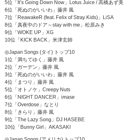
5位「It’s Going Down Now」Lotus Juice / 高橋あず美
6位「死ぬのがいいわ」藤井 風
7位「ReawakeR (feat. Felix of Stray Kids)」LiSA
8位「真夜中のドア～stay with me」松原みき
9位「WOKE UP」XG
10位「KICK BACK」米津玄師
◎Japan Songs (タイ) トップ10
1位「満ちてゆく」藤井 風
2位「ガーデン」藤井 風
3位「死ぬのがいいわ」藤井 風
4位「まつり」藤井 風
5位「オトノケ」Creepy Nuts
6位「NIGHT DANCER」imase
7位「Overdose」なとり
8位「きらり」藤井 風
9位「The Lazy Song」DJ HASEBE
10位「Bunny Girl」AKASAKI
◎Japan Songs (アメリカ) トップ10