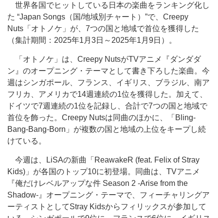
世界各国でヒットしている日本の楽曲をランキング化し
た “Japan Songs（国/地域別チャート）”で、Creepy
Nuts「オトノケ」が、7つの国と地域で首位を獲得した
（集計期間：2025年1月3日～2025年1月9日）。
「オトノケ」は、Creepy NutsがTVアニメ『ダンダダ
ン』のオープニング・テーマとして書き下ろした楽曲。今
週はシンガポール、フランス、イギリス、ブラジル、南ア
フリカ、アメリカで14週連続の1位を獲得した。加えて、
ドイツで7週連続の1位を記録し、合計で7つの国と地域で
首位を飾った。Creepy Nutsは同曲のほかに、「Bling-
Bang-Bang-Born」が複数の国と地域の上位をキープし続
けている。
今週は、LiSAの新曲「ReawakeR (feat. Felix of Stray
Kids)」が各国のトップ10に初登場。同曲は、TVアニメ
『俺だけレベルアップな件 Season 2 -Arise from the
Shadow-』オープニング・テーマで、フィーチャリングア
ーティストとしてStray Kidsからフィリックスが参加して