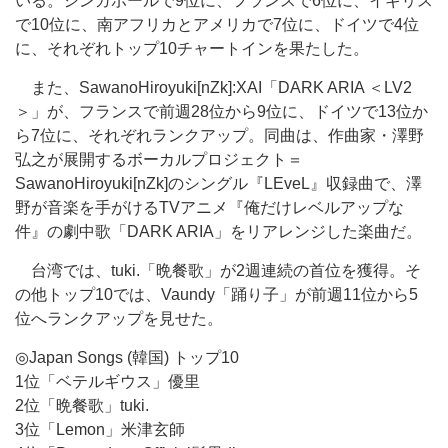
いる。シンガポールで9位に、フランスで6位に、イギリス
で10位に、南アフリカとアメリカで7位に、ドイツで4位
に、それぞれトップ10チャートインを果たした。
また、SawanoHiroyuki[nZk]:XAI「DARK ARIA ＜LV2
＞」が、フランスで前週28位から9位に、ドイツで13位か
ら7位に、それぞれランクアップ。同曲は、作曲家・澤野
弘之が展開するボーカルプロジェクト＝
SawanoHiroyuki[nZk]のシングル『LEveL』収録曲で、澤
野が音楽を手がけるTVアニメ『俺だけレベルアップな
件』の劇中歌「DARK ARIA」をリアレンジした楽曲だ。
台湾では、tuki.「晩餐歌」が2週連続の首位を獲得。そ
の他トップ10では、Vaundy「踊り子」が前週11位から5
位へランクアップを見せた。
◎Japan Songs (韓国) トップ10
1位「ベテルギウス」優里
2位「晩餐歌」tuki.
3位「Lemon」米津玄師