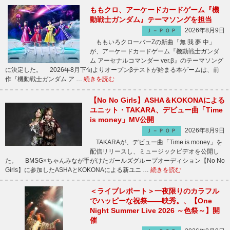
ももクロ、アーケードカードゲーム『機
動戦士ガンダム』テーマソングを担当
2026年8月9日
Ｊ－ＰＯＰ
ももいろクローバーZの新曲「無 我 夢 中」
が、アーケードカードゲーム『機動戦士ガンダ
ム アーセナルコマンダー ver.β』のテーマソング
に決定した。 2026年8月下旬よりオープンβテストが始まる本ゲームは、前
作『機動戦士ガンダム ア …
続きを読む
【No No Girls】ASHA＆KOKONAによる
ユニット・TAKARA、デビュー曲「Time
is money」MV公開
2026年8月9日
Ｊ－ＰＯＰ
TAKARAが、デビュー曲「Time is money」を
配信リリースし、ミュージックビデオを公開し
た。 BMSG×ちゃんみなが手がけたガールズグループオーディション【No No
Girls】に参加したASHAとKOKONAによる新ユニ …
続きを読む
＜ライブレポート＞一夜限りのカラフル
でハッピーな祝祭――映秀。、【One
Night Summer Live 2026 ～色祭～】開
催