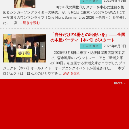
2026年8月9日
Ｊ－ＰＯＰ
10代20代の同世代リスナーを中心に注目を集
めるシンガーソングライターの映秀。が、8月1日に東京・Spotify O-WESTにて
一夜限りのワンマンライブ【One Night Summer Live 2026 ～色祭～】を開催し
た。 夏 …
続きを読む
「自分だけの1冊との出会いを」――全国
の本屋パーティ【本パ】がスタート
2026年8月9日
Ｊ－ＰＯＰ
2026年8月8日に東京・紀伊國屋書店新宿本店
で、森永乳業のマウントレーニアと「新潮文庫
の100冊」を企画する新潮文庫がコラボしたプロ
ジェクト【本パ】オールナイト・オープニングイベントが開催された。 本プ
ロジェクトは「ほんとのひとやすみ …
続きを読む
more »