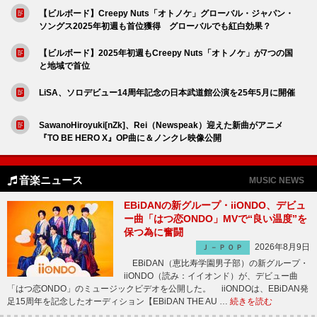
【ビルボード】Creepy Nuts「オトノケ」グローバル・ジャパン・
ソングス2025年初週も首位獲得 グローバルでも紅白効果？
【ビルボード】2025年初週もCreepy Nuts「オトノケ」が7つの国
と地域で首位
LiSA、ソロデビュー14周年記念の日本武道館公演を25年5月に開催
SawanoHiroyuki[nZk]、Rei（Newspeak）迎えた新曲がアニメ
『TO BE HERO X』OP曲に＆ノンクレ映像公開
音楽ニュース
MUSIC NEWS
EBiDANの新グループ・iiONDO、デビュ
ー曲「はつ恋ONDO」MVで“良い温度”を
保つ為に奮闘
2026年8月9日
Ｊ－ＰＯＰ
EBiDAN（恵比寿学園男子部）の新グループ・
iiONDO（読み：イイオンド）が、デビュー曲
「はつ恋ONDO」のミュージックビデオを公開した。 iiONDOは、EBiDAN発
足15周年を記念したオーディション【EBiDAN THE AU …
続きを読む