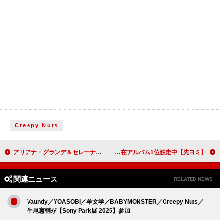
Creepy Nuts
アリアナ・グランデ＆セレーナ・ゴメス、【第78回英国アカデミー賞】で＜助演女優賞＞にノミネート
【先ヨミ】SixTONES『GOLD』37.6万枚で現在アルバム1位独走中
関連ニュース
RELATED NEWS
Vaundy／YOASOBI／羊文学／BABYMONSTER／Creepy Nuts／
牛尾憲輔が【Sony Park展 2025】参加