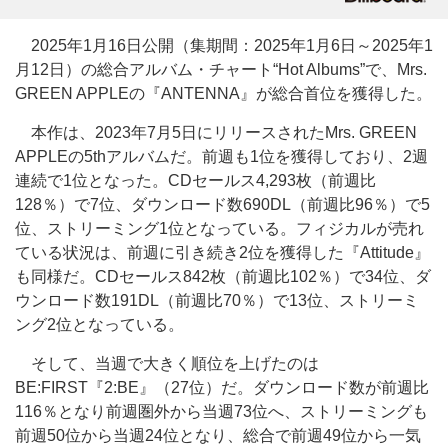
2025年1月16日公開（集期間：2025年1月6日～2025年1
月12日）の総合アルバム・チャート“Hot Albums”で、Mrs.
GREEN APPLEの『ANTENNA』が総合首位を獲得した。
本作は、2023年7月5日にリリースされたMrs. GREEN
APPLEの5thアルバムだ。前週も1位を獲得しており、2週
連続で1位となった。CDセールス4,293枚（前週比
128％）で7位、ダウンロード数690DL（前週比96％）で5
位、ストリーミング1位となっている。フィジカルが売れ
ている状況は、前週に引き続き2位を獲得した『Attitude』
も同様だ。CDセールス842枚（前週比102％）で34位、ダ
ウンロード数191DL（前週比70％）で13位、ストリーミ
ング2位となっている。
そして、当週で大きく順位を上げたのは
BE:FIRST『2:BE』（27位）だ。ダウンロード数が前週比
116％となり前週圏外から当週73位へ、ストリーミングも
前週50位から当週24位となり、総合で前週49位から一気