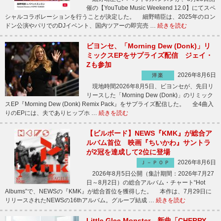
催の【YouTube Music Weekend 12.0】にてスペ
シャルコラボレーションを行うことが決定した。 細野晴臣は、2025年のロン
ドン公演やパリでのDJイベント、国内ツアーの即完売 …
続きを読む
ビヨンセ、「Morning Dew (Donk)」リ
ミックスEPをサプライズ配信 ジェイ・
Zも参加
2026年8月6日
洋楽
現地時間2026年8月5日、ビヨンセが、先日リ
リースした「Morning Dew (Donk)」のリミック
スEP『Morning Dew (Donk) Remix Pack』をサプライズ配信した。 全4曲入
りのEPには、夫でありヒップホ …
続きを読む
【ビルボード】NEWS『KMK』が総合ア
ルバム首位 映画『ちいかわ』サントラ
が2冠を達成して2位に登場
2026年8月6日
Ｊ－ＰＯＰ
2026年8月5日公開（集計期間：2026年7月27
日～8月2日）の総合アルバム・チャート“Hot
Albums”で、NEWSの『KMK』が総合首位を獲得した。 本作は、7月29日に
リリースされたNEWSの16thアルバム。グループ結成 …
続きを読む
Little Glee Monster、新曲「CHERRY