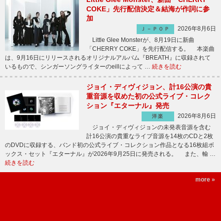
COKE」先行配信決定＆結海が作詞に参
加
2026年8月6日
Ｊ－ＰＯＰ
Little Glee Monsterが、8月19日に新曲
「CHERRY COKE」を先行配信する。 本楽曲
は、9月16日にリリースされるオリジナルアルバム『BREATH』に収録されて
いるもので、シンガーソングライターのeillによって …
続きを読む
ジョイ・ディヴィジョン、計16公演の貴
重音源を収めた初の公式ライブ・コレク
ション『エターナル』発売
2026年8月6日
洋楽
ジョイ・ディヴィジョンの未発表音源を含む
計16公演の貴重なライブ音源を14枚のCDと2枚
のDVDに収録する、バンド初の公式ライブ・コレクション作品となる16枚組ボ
ックス・セット『エターナル』が2026年9月25日に発売される。 また、輸 …
続きを読む
more »