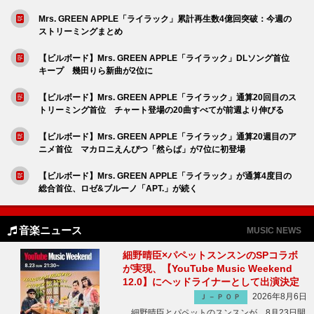
Mrs. GREEN APPLE「ライラック」累計再生数4億回突破：今週の
ストリーミングまとめ
【ビルボード】Mrs. GREEN APPLE「ライラック」DLソング首位
キープ 幾田りら新曲が2位に
【ビルボード】Mrs. GREEN APPLE「ライラック」通算20回目のス
トリーミング首位 チャート登場の20曲すべてが前週より伸びる
【ビルボード】Mrs. GREEN APPLE「ライラック」通算20週目のア
ニメ首位 マカロニえんぴつ「然らば」が7位に初登場
【ビルボード】Mrs. GREEN APPLE「ライラック」が通算4度目の
総合首位、ロゼ&ブルーノ「APT.」が続く
音楽ニュース
MUSIC NEWS
細野晴臣×パペットスンスンのSPコラボ
が実現、【YouTube Music Weekend
12.0】にヘッドライナーとして出演決定
2026年8月6日
Ｊ－ＰＯＰ
細野晴臣とパペットのスンスンが、8月23日開