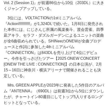
Vol. 2 (Session 1)』が前週86位から10位（203DL）に大き
くジャンプアップしている。
3位には、VOLTACTIONの1stミニアルバム
『Action!!!!!!!!!!!!』が1,324DLで続いた。1月8日に発売され
た本作には、にじさんじ所属の風楽奏斗、渡会雲雀、四季
凪アキラ、セラフ・ダズルガーデンによるユニットの楽曲
が全6曲収められている。SHINeeのONEWが全曲プロデ
ュースと作詞に参加した4thミニアルバム
『CONNECTION』は843DLを売り上げて4位にデビュ
ー。今作を引っさげたツアー【2025 ONEW CONCERT
[ONEW THE LIVE : CONNECTION]】の日本公演が、2月
15～16日に神奈川・横浜アリーナで開催されることも決
定している。
Mrs. GREEN APPLEが2023年に発表した5作目のアルバ
ム『ANTENNA』（690DL）は前週3位から5位にダウンし
たが、チャートイン80週目にしてトップ5入りするロング
ヒットとなっている。