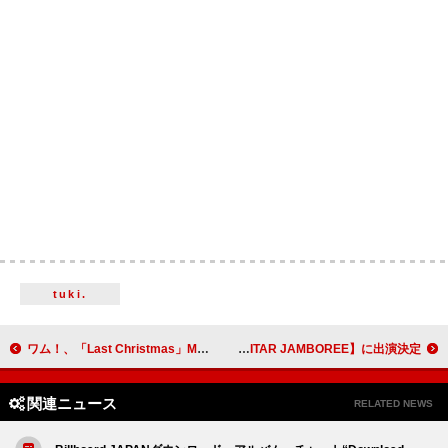
tuki.
ワム！、「Last Christmas」MVで自身初のYouTube10億再生を達成
大橋ちっぽけ、【J-WAVE TOKYO GUITAR JAMBOREE】に出演決定
関連ニュース
RELATED NEWS