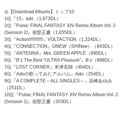
◎【Download Albums】トップ10
1位『15』tuki.（1,973DL）
2位『Pulse: FINAL FANTASY XIV Remix Album Vol. 2
(Session 2)』祖堅正慶（1,655DL）
3位『Action!!!!!!!!!!!!』VOLTACTION（1,324DL）
4位『CONNECTION』ONEW（SHINee）（843DL）
5位『ANTENNA』Mrs. GREEN APPLE（690DL）
6位『B’z The Best “ULTRA Pleasure”』B’z（668DL）
7位『LOST CORNER』米津玄師（404DL）
8位『Adoの歌ってみたアルバム』Ado（254DL）
9位『A COMPLETE～ALL SINGLES～』浜崎あゆみ
（251DL）
10位『Pulse: FINAL FANTASY XIV Remix Album Vol. 2
(Session 1)』祖堅正慶（203DL）