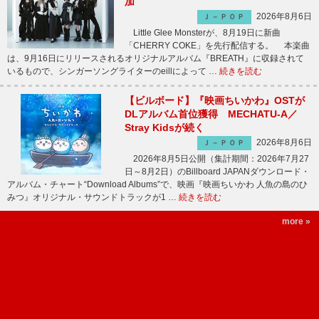
加
2026年8月6日
Ｊ－ＰＯＰ
Little Glee Monsterが、8月19日に新曲
「CHERRY COKE」を先行配信する。 本楽曲
は、9月16日にリリースされるオリジナルアルバム『BREATH』に収録されて
いるもので、シンガーソングライターのeillによって …
続きを読む
【ビルボード】『映画ちいかわ』OSTが
DLアルバム首位獲得 MECHATU-A／
Stray Kidsが続く
2026年8月6日
Ｊ－ＰＯＰ
2026年8月5日公開（集計期間：2026年7月27
日～8月2日）のBillboard JAPANダウンロード・
アルバム・チャート“Download Albums”で、映画『映画ちいかわ 人魚の島のひ
みつ』オリジナル・サウンドトラックが1 …
続きを読む
more »