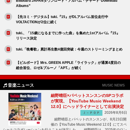
Billboard JAPANダウンロード・アルバム・チャート“Download
Albums”
【先ヨミ・デジタル】tuki.『15』がDLアルバム首位走行中
VOLTACTIONが2位に続く
tuki.、「15歳になるまでに作った曲」を集めた1stアルバム『15』
リリース決定
tuki.「晩餐歌」累計再生数4億回突破：今週のストリーミングまとめ
【ビルボード】Mrs. GREEN APPLE「ライラック」が通算4度目の
総合首位、ロゼ&ブルーノ「APT.」が続く
音楽ニュース
MUSIC NEWS
細野晴臣×パペットスンスンのSPコラボ
が実現、【YouTube Music Weekend
12.0】にヘッドライナーとして出演決定
2026年8月6日
Ｊ－ＰＯＰ
細野晴臣とパペットのスンスンが、8月23日開
催の【YouTube Music Weekend 12.0】にてスペ
シャルコラボレーションを行うことが決定した。 細野晴臣は、2025年のロン