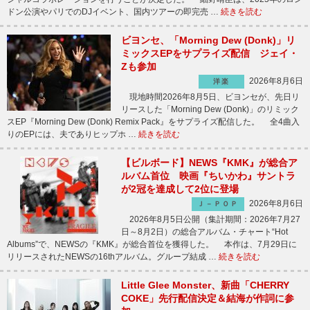
ドン公演やパリでのDJイベント、国内ツアーの即完売 …
続きを読む
ビヨンセ、「Morning Dew (Donk)」リ
ミックスEPをサプライズ配信 ジェイ・
Zも参加
2026年8月6日
洋楽
現地時間2026年8月5日、ビヨンセが、先日リ
リースした「Morning Dew (Donk)」のリミック
スEP『Morning Dew (Donk) Remix Pack』をサプライズ配信した。 全4曲入
りのEPには、夫でありヒップホ …
続きを読む
【ビルボード】NEWS『KMK』が総合ア
ルバム首位 映画『ちいかわ』サントラ
が2冠を達成して2位に登場
2026年8月6日
Ｊ－ＰＯＰ
2026年8月5日公開（集計期間：2026年7月27
日～8月2日）の総合アルバム・チャート“Hot
Albums”で、NEWSの『KMK』が総合首位を獲得した。 本作は、7月29日に
リリースされたNEWSの16thアルバム。グループ結成 …
続きを読む
Little Glee Monster、新曲「CHERRY
COKE」先行配信決定＆結海が作詞に参