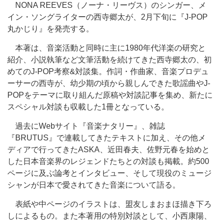
NONA REEVES（ノーナ・リーヴス）のシンガー、メ
イン・ソングライターの西寺郷太が、2月下旬に『J-POP
丸かじり』を発売する。
本著は、音楽活動と同時に主に1980年代洋楽の研究と
紹介、小説執筆など文筆活動を続けてきた西寺郷太の、初
めてのJ-POP考察&対談集。作詞・作曲家、音楽プロデュ
ーサーの西寺が、幼少期の頃から親しんできた歌謡曲やJ-
POPをテーマに取り組んだ原稿や対談記事を集め、新たに
スペシャル対談も収載した1冊となっている。
過去にWebサイト『音楽ナタリー』、雑誌
『BRUTUS』で連載してきたテキストに加え、その他メ
ディアで行ってきたASKA、近田春夫、佐野元春を始めと
した日本音楽界のレジェンドたちとの対談も掲載。約500
ページに及ぶ論考とインタビュー、そして現役のミュージ
シャンが日本で愛されてきた音楽について語る。
表紙や中ページのイラストは、盟友しまおまほ描き下ろ
しによるもの。また本著用の特別対談として、小西康陽、