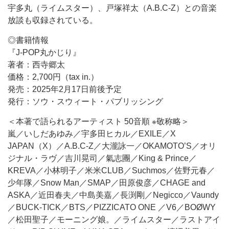
宇多丸（ライムスター）、戸塚祥太（A.B.C-Z）との音楽
放談も収録されている。
◎書籍情報
『J-POP丸かじり』
著者：西寺郷太
価格：2,700円（tax in.）
発売：2025年2月17日前後予定
発行：ソウ・スウィート・パブリッシング
＜本著で語られるアーティスト 50音順 ※敬称略＞
嵐／いしだあゆみ／宇多田ヒカル／EXILE／X
JAPAN（X）／A.B.C-Z／大瀧詠一／OKAMOTO’S／オリ
ジナル・ラヴ／吉川晃司／氣志團／King & Prince／
KREVA／小林明子／米米CLUB／Suchmos／佐野元春／
少年隊／Snow Man／SMAP／田原俊彦／CHAGE and
ASKA／近田春夫／中島美嘉／長渕剛／Negicco／Vaundy
／BUCK-TICK／BTS／PIZZICATO ONE ／V6／BOØWY
／松田聖子／モーニング娘。／ライムスター／ラストアイ