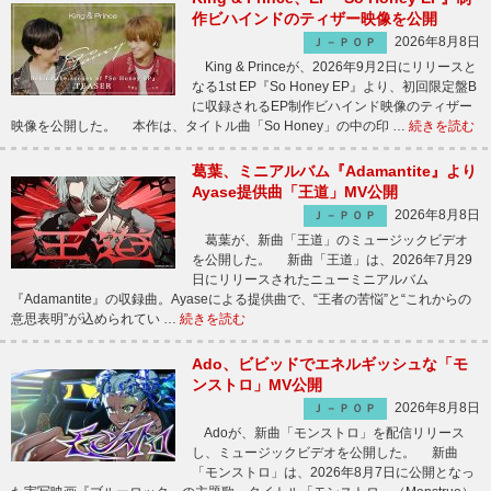
作ビハインドのティザー映像を公開
2026年8月8日
Ｊ－ＰＯＰ
King & Princeが、2026年9月2日にリリースと
なる1st EP『So Honey EP』より、初回限定盤B
に収録されるEP制作ビハインド映像のティザー
映像を公開した。 本作は、タイトル曲「So Honey」の中の印 …
続きを読む
葛葉、ミニアルバム『Adamantite』より
Ayase提供曲「王道」MV公開
2026年8月8日
Ｊ－ＰＯＰ
葛葉が、新曲「王道」のミュージックビデオ
を公開した。 新曲「王道」は、2026年7月29
日にリリースされたニューミニアルバム
『Adamantite』の収録曲。Ayaseによる提供曲で、“王者の苦悩”と“これからの
意思表明”が込められてい …
続きを読む
Ado、ビビッドでエネルギッシュな「モ
ンストロ」MV公開
2026年8月8日
Ｊ－ＰＯＰ
Adoが、新曲「モンストロ」を配信リリース
し、ミュージックビデオを公開した。 新曲
「モンストロ」は、2026年8月7日に公開となっ