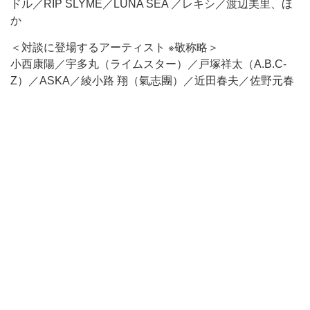
ドル／RIP SLYME／LUNA SEA ／レキシ／渡辺美里、ほ
か
＜対談に登場するアーティスト ※敬称略＞
小西康陽／宇多丸（ライムスター）／戸塚祥太（A.B.C-
Z）／ASKA／綾小路 翔（氣志團）／近田春夫／佐野元春