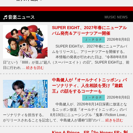
音楽ニュース
MUSIC NEWS
SUPER EIGHT、2027年春にニューアル
バム発売＆アリーナツアー開催
2026年8月8日
Ｊ－ＰＯＰ
SUPER EIGHTが、2027年春にニューアルバ
ムをリリースし、アリーナツアーを開催する。
本情報の発表が行われた日は、“令和8年8月8
日”という「888」が並ぶ“超八（スーパーエイト）の日”。SUPER EIGHTは、前
日に行われ …
続きを読む
中島健人が『オールナイトニッポン』パ
ーソナリティ、人生相談を受け『遊戯
王』の話をするコーナーも
2026年8月8日
Ｊ－ＰＯＰ
中島健人が、2026年8月14日深夜に放送とな
るニッポン放送『オールナイトニッポン』のパ
ーソナリティを担当する。 8月19日にニューシングル『鬼事 / Fiction Love』
がリリースされることを記念して、中島健人が通称“1部”のパ …
続きを読む
King & Prince、EP『So Honey EP』制