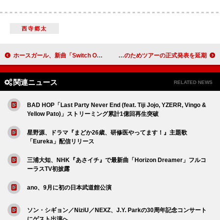
西寺郷太
ホースガール、新曲「Switch Over」の“バンドがバンドを見る”MV公開
ナイン・インチ・ネイルズ、LA山火事のためツアーの正式発表を延期
関連ニュース
RELATED NEWS
BAD HOP「Last Party Never End (feat. Tiji Jojo, YZERR, Vingo &
Yellow Pato)」ストリーミング累計1億回再生突破
星野源、ドラマ『まどか26歳、研修医やってます！』主題歌
「Eureka」配信リリース
三浦大知、NHK『あさイチ』で最新曲「Horizon Dreamer」フルコ
ーラスTV初披露
ano、9月に初の日本武道館公演
ソン・シギョン／NiziU／NEXZ、J.Y. Parkの30周年記念コンサート
にゲスト出演へ