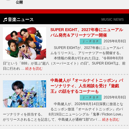
公開
音楽ニュース
MUSIC NEWS
SUPER EIGHT、2027年春にニューアル
バム発売＆アリーナツアー開催
2026年8月8日
Ｊ－ＰＯＰ
SUPER EIGHTが、2027年春にニューアルバ
ムをリリースし、アリーナツアーを開催する。
本情報の発表が行われた日は、“令和8年8月8
日”という「888」が並ぶ“超八（スーパーエイト）の日”。SUPER EIGHTは、前
日に行われ …
続きを読む
中島健人が『オールナイトニッポン』パ
ーソナリティ、人生相談を受け『遊戯
王』の話をするコーナーも
2026年8月8日
Ｊ－ＰＯＰ
中島健人が、2026年8月14日深夜に放送とな
るニッポン放送『オールナイトニッポン』のパ
ーソナリティを担当する。 8月19日にニューシングル『鬼事 / Fiction Love』
がリリースされることを記念して、中島健人が通称“1部”のパ …
続きを読む