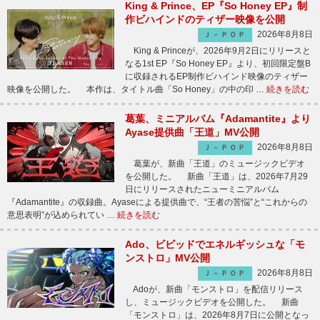
King & Prince、EP『So Honey EP』制
作ビハインドのティザー映像を公開
2026年8月8日
Ｊ－ＰＯＰ
King & Princeが、2026年9月2日にリリースと
なる1st EP『So Honey EP』より、初回限定盤B
に収録されるEP制作ビハインド映像のティザー
映像を公開した。 本作は、タイトル曲「So Honey」の中の印 …
続きを読む
葛葉、ミニアルバム『Adamantite』より
Ayase提供曲「王道」MV公開
2026年8月8日
Ｊ－ＰＯＰ
葛葉が、新曲「王道」のミュージックビデオ
を公開した。 新曲「王道」は、2026年7月29
日にリリースされたニューミニアルバム
『Adamantite』の収録曲。Ayaseによる提供曲で、“王者の苦悩”と“これからの
意思表明”が込められてい …
続きを読む
Ado、ビビッドでエネルギッシュな「モ
ンストロ」MV公開
2026年8月8日
Ｊ－ＰＯＰ
Adoが、新曲「モンストロ」を配信リリース
し、ミュージックビデオを公開した。 新曲
「モンストロ」は、2026年8月7日に公開となっ