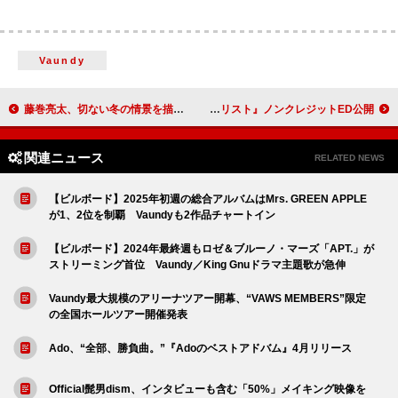
Vaundy
藤巻亮太、切ない冬の情景を描いた新曲「真っ白な街」配信リリース
ねぐせ。新曲「アタシのドレス」MV＆アニメ『メダリスト』ノンクレジットED公開
関連ニュース
RELATED NEWS
【ビルボード】2025年初週の総合アルバムはMrs. GREEN APPLE
が1、2位を制覇 Vaundyも2作品チャートイン
【ビルボード】2024年最終週もロゼ＆ブルーノ・マーズ「APT.」が
ストリーミング首位 Vaundy／King Gnuドラマ主題歌が急伸
Vaundy最大規模のアリーナツアー開幕、“VAWS MEMBERS”限定
の全国ホールツアー開催発表
Ado、“全部、勝負曲。”『Adoのベストアドバム』4月リリース
Official髭男dism、インタビューも含む「50%」メイキング映像を