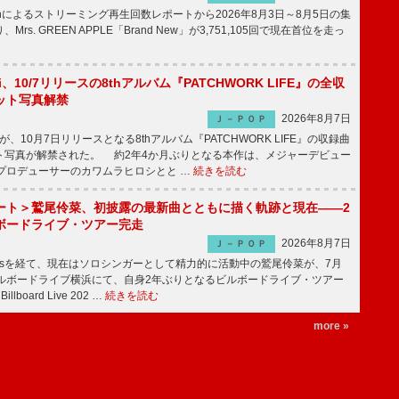
apanによるストリーミング再生回数レポートから2026年8月3日～8月5日の集
rs. GREEN APPLE「Brand New」が3,751,105回で現在首位を走っ
Emi、10/7リリースの8thアルバム『PATCHWORK LIFE』の全収
ット写真解禁
2026年8月7日
Ｊ－ＰＯＰ
miが、10月7日リリースとなる8thアルバム『PATCHWORK LIFE』の収録曲
ト写真が解禁された。 約2年4か月ぶりとなる本作は、メジャーデビュー
にプロデューサーのカワムラヒロシとと …
続きを読む
ート＞鷲尾伶菜、初披露の最新曲とともに描く軌跡と現在――2
ボードライブ・ツアー完走
2026年8月7日
Ｊ－ＰＯＰ
-girlsを経て、現在はソロシンガーとして精力的に活動中の鷲尾伶菜が、7月
ビルボードライブ横浜にて、自身2年ぶりとなるビルボードライブ・ツアー
Billboard Live 202 …
続きを読む
more »