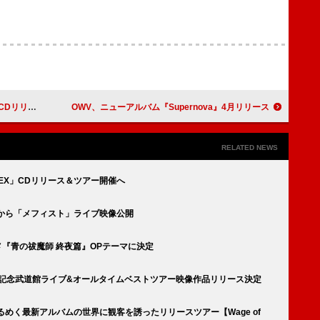
ツアー開催へ
OWV、ニューアルバム『Supernova』4月リリース
RELATED NEWS
APEX」CDリリース＆ツアー開催へ
から「メフィスト」ライブ映像公開
アニメ『青の祓魔師 終夜篇』OPテーマに決定
、20周年記念武道館ライブ&オールタイムベストツアー映像作品リリース決定
めくるめく最新アルバムの世界に観客を誘ったリリースツアー【Wage of