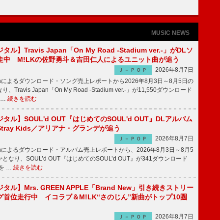
MUSIC NEWS
】Travis Japan「On My Road -Stadium ver.-」がDLソ
走中 M!LKの佐野勇斗＆吉田仁人によるユニット曲が追う
2026年8月7日
Ｊ－ＰＯＰ
apanによるダウンロード・ソング売上レポートから2026年8月3日～8月5日の
ravis Japan「On My Road -Stadium ver.-」が11,550ダウンロード
 …
続きを読む
ル】SOUL'd OUT『はじめてのSOUL'd OUT』DLアルバム
tray Kids／アリアナ・グランデが追う
2026年8月7日
Ｊ－ＰＯＰ
apanによるダウンロード・アルバム売上レポートから、2026年8月3日～8月5
なり、SOUL’d OUT『はじめてのSOUL’d OUT』が341ダウンロード
を …
続きを読む
ル】Mrs. GREEN APPLE「Brand New」引き続きストリー
首位走行中 イコラブ＆M!LK“さのじん”新曲がトップ10圏
2026年8月7日
Ｊ－ＰＯＰ