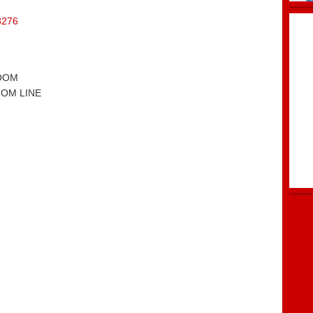
8276
OOM
M LINE