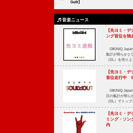
Guilt】
音楽ニュース
【先ヨミ・デジタル
ング首位を独
GfK/NIQ J
集計が明らかとなり、T
（DL）を売り上
【先ヨミ・デジタ
首位走行中 S
GfK/NIQ J
日の集計が明らかと
（DL）でトップ
【先ヨミ・デジタ
ミング・ソング
内