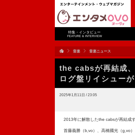
特集・インタビュー
FEATURE & INTERVIEW
音楽
音楽ニュース
the cabsが再
ログ盤リイシューが
2025年1月11日 / 23:05
2013年に解散したthe cabsが再結成
首藤義勝（b,vo）、高橋國光（g,vo）