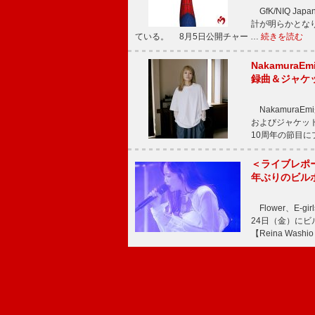
GfK/NIQ J
計が明らかとなり、M
ている。 8月5日公開チャー …
続きを読む
Nakamura
録曲＆ジャケ
NakamuraE
およびジャケッ
10周年の節目
＜ライブレポ
年ぶりのビル
Flower、E
24日（金）に
【Reina Washio 