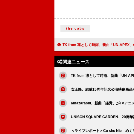
the cabs
TK from 凛として時雨、新曲「UN-APEX」CDリリース＆
関連ニュース
TK from 凛として時雨、新曲「UN-
女王蜂、結成15周年記念公演映像商品
amazarashi、新曲「痛覚」がTV
UNISON SQUARE GARDEN
＜ライブレポート＞Co shu Nie 