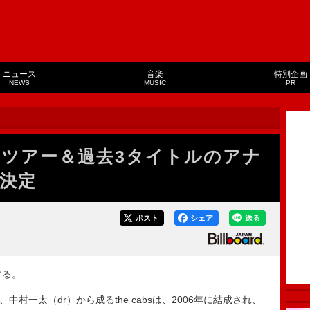
ニュース
音楽
特別企画
NEWS
MUSIC
PR
結成、ツアー＆過去3タイトルのアナ
決定
ポスト
シェア
送る
する。
、中村一太（dr）から成るthe cabsは、2006年に結成され、